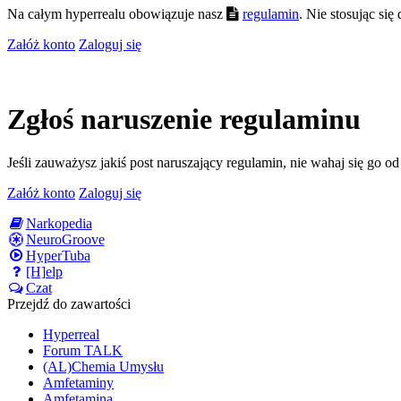
Na całym hyperrealu obowiązuje nasz
regulamin
. Nie stosując si
Załóż konto
Zaloguj się
Zgłoś naruszenie regulaminu
Jeśli zauważysz jakiś post naruszający regulamin, nie wahaj się go o
Załóż konto
Zaloguj się
Narkopedia
NeuroGroove
HyperTuba
[H]elp
Czat
Przejdź do zawartości
Hyperreal
Forum TALK
(AL)Chemia Umysłu
Amfetaminy
Amfetamina