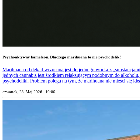
Psychoaktywny kameleon. Dlaczego marihuana to nie psychodelik?
Marihuana od dekad wrzucana jest do jednego worka z „substancjami 
jednych cannabis jest środkiem relaksującym podobnym do alkoholu,
psychodeliki. Problem polega na tym, że marihuana nie mieści się idea
czwartek, 28. Maj 2026 - 10:00