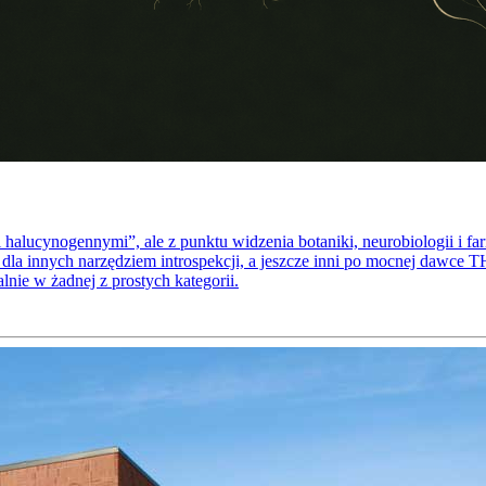
halucynogennymi”, ale z punktu widzenia botaniki, neurobiologii i f
 dla innych narzędziem introspekcji, a jeszcze inni po mocnej dawce
lnie w żadnej z prostych kategorii.