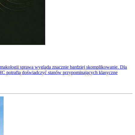
armakologii sprawa wygląda znacznie bardziej skomplikowanie. Dla
 THC potrafią doświadczyć stanów przypominających klasyczne