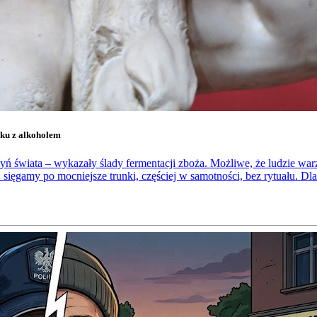
zku z alkoholem
ń świata – wykazały ślady fermentacji zboża. Możliwe, że ludzie warzy
 sięgamy po mocniejsze trunki, częściej w samotności, bez rytuału. Dlat