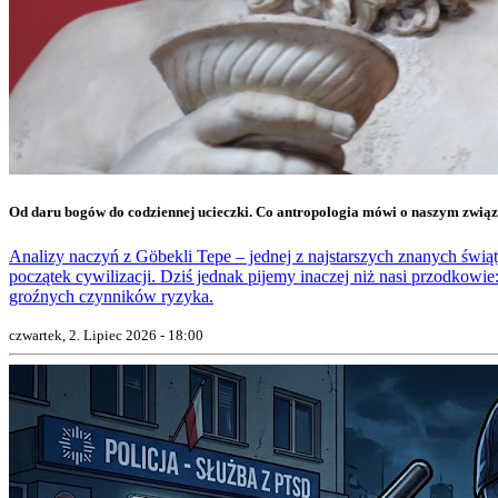
Od daru bogów do codziennej ucieczki. Co antropologia mówi o naszym zwią
Analizy naczyń z Göbekli Tepe – jednej z najstarszych znanych świąty
początek cywilizacji. Dziś jednak pijemy inaczej niż nasi przodkowie:
groźnych czynników ryzyka.
czwartek, 2. Lipiec 2026 - 18:00