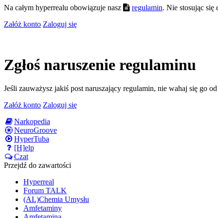
Na całym hyperrealu obowiązuje nasz
regulamin
. Nie stosując si
Załóż konto
Zaloguj się
Zgłoś naruszenie regulaminu
Jeśli zauważysz jakiś post naruszający regulamin, nie wahaj się go o
Załóż konto
Zaloguj się
Narkopedia
NeuroGroove
HyperTuba
[H]elp
Czat
Przejdź do zawartości
Hyperreal
Forum TALK
(AL)Chemia Umysłu
Amfetaminy
Amfetamina