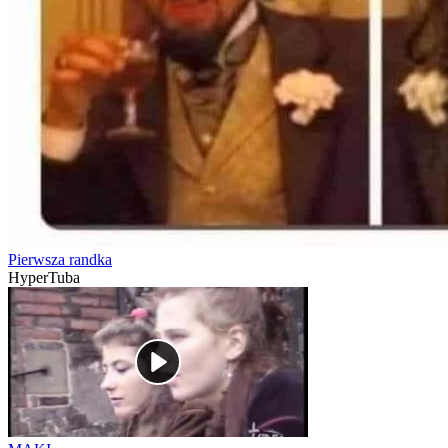
Pierwsza randka
HyperTuba