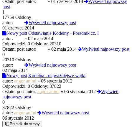
Ostatni post autor:
ichuj
«
01 czerwca 2014
Wyświetl najnowszy
post
1
17759 Odsłony
autor:
ichuj
Wyświetl najnowszy post
01 czerwca 2014
Nowy post
Odstawianie Kodeiny - Poradnik cz. I
autor:
ichuj
»
02 maja 2014
Odpowiedzi:
0
Odsłony:
20310
Ostatni post autor:
ichuj
«
02 maja 2014
Wyświetl najnowszy post
0
20310 Odsłony
autor:
ichuj
Wyświetl najnowszy post
02 maja 2014
Nowy post
Kodeina - najważniejsze wątki
autor:
angor animi
»
06 stycznia 2012
Odpowiedzi:
0
Odsłony:
37822
Ostatni post autor:
angor animi
«
06 stycznia 2012
Wyświetl
najnowszy post
0
37822 Odsłony
autor:
angor animi
Wyświetl najnowszy post
06 stycznia 2012
Przejdź do strony