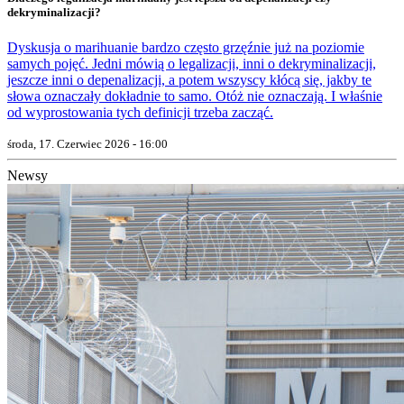
dekryminalizacji?
Dyskusja o marihuanie bardzo często grzęźnie już na poziomie
samych pojęć. Jedni mówią o legalizacji, inni o dekryminalizacji,
jeszcze inni o depenalizacji, a potem wszyscy kłócą się, jakby te
słowa oznaczały dokładnie to samo. Otóż nie oznaczają. I właśnie
od wyprostowania tych definicji trzeba zacząć.
środa, 17. Czerwiec 2026 - 16:00
Newsy