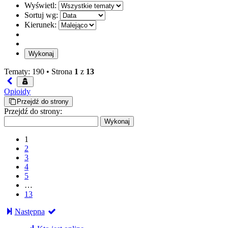
Wyświetl:
Sortuj wg:
Kierunek:
Tematy: 190 •
Strona
1
z
13
Opioidy
Przejdź do strony
Przejdź do strony:
1
2
3
4
5
…
13
Następna