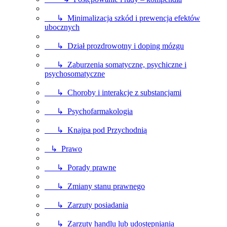
↳ Minimalizacja szkód i prewencja efektów
ubocznych
↳ Dział prozdrowotny i doping mózgu
↳ Zaburzenia somatyczne, psychiczne i
psychosomatyczne
↳ Choroby i interakcje z substancjami
↳ Psychofarmakologia
↳ Knajpa pod Przychodnią
↳ Prawo
↳ Porady prawne
↳ Zmiany stanu prawnego
↳ Zarzuty posiadania
↳ Zarzuty handlu lub udostępniania