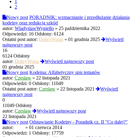
1
2
Nowy post
PORADNIK: wzmacnianie i przedłużanie działania
kodeiny oraz redukcja szkód
autor:
WladyslawWygiello
»
25 października 2022
Odpowiedzi:
16
Odsłony:
6124
Ostatni post autor:
DobryWujas
«
01 grudnia 2025
Wyświetl
najnowszy post
16
6124 Odsłony
autor:
DobryWujas
Wyświetl najnowszy post
01 grudnia 2025
Nowy post
Kodeina: Alfabetyczny spis tematów
autor:
Czeslaw
»
22 listopada 2021
Odpowiedzi:
0
Odsłony:
11049
Ostatni post autor:
Czeslaw
«
22 listopada 2021
Wyświetl
najnowszy post
0
11049 Odsłony
autor:
Czeslaw
Wyświetl najnowszy post
22 listopada 2021
Nowy post
Odstawianie Kodeiny - Poradnik cz. II "Co dalej?"
autor:
ichuj
»
01 czerwca 2014
Odpowiedzi:
1
Odsłony:
17759