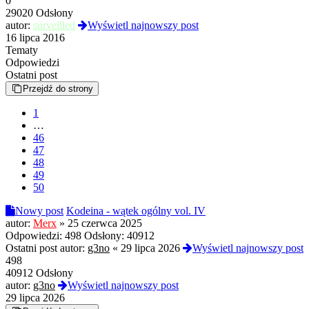
0
29020 Odsłony
autor:
surveilled
Wyświetl najnowszy post
16 lipca 2016
Tematy
Odpowiedzi
Ostatni post
Przejdź do strony
1
…
46
47
48
49
50
Nowy post
Kodeina - wątek ogólny vol. IV
autor:
Merx
»
25 czerwca 2025
Odpowiedzi:
498
Odsłony:
40912
Ostatni post autor:
g3no
«
29 lipca 2026
Wyświetl najnowszy post
498
40912 Odsłony
autor:
g3no
Wyświetl najnowszy post
29 lipca 2026