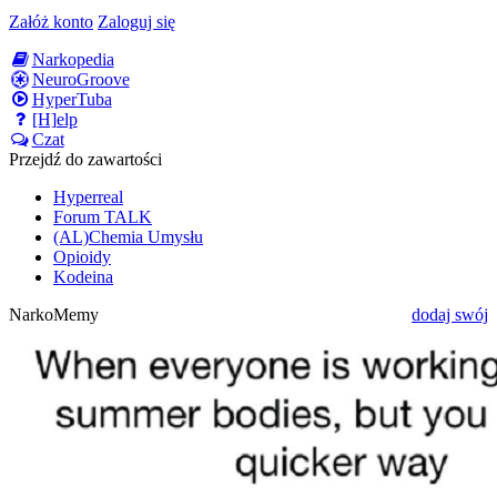
Załóż konto
Zaloguj się
Narkopedia
NeuroGroove
HyperTuba
[H]elp
Czat
Przejdź do zawartości
Hyperreal
Forum TALK
(AL)Chemia Umysłu
Opioidy
Kodeina
NarkoMemy
dodaj swój