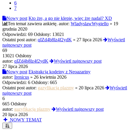
6
7
Nowy post
Kto żre, a go nie klepie, więc żre nadal? XD
Ten temat zawiera ankietę.
autor:
WladyslawWygiello
»
19
grudnia 2020
Odpowiedzi:
69
Odsłony:
13021
Ostatni post autor:
qIZd4b8lz4f2ydK
«
27 lipca 2026
Wyświetl
najnowszy post
69
13021 Odsłony
autor:
qIZd4b8lz4f2ydK
Wyświetl najnowszy post
27 lipca 2026
Nowy post
Ekstrakcja kodeiny z Neoazariny
autor:
Irenicus
»
26 kwietnia 2026
Odpowiedzi:
6
Odsłony:
665
Ostatni post autor:
gazyfikacja plazmy
«
20 lipca 2026
Wyświetl
najnowszy post
6
665 Odsłony
autor:
gazyfikacja plazmy
Wyświetl najnowszy post
20 lipca 2026
NOWY TEMAT