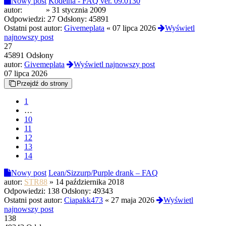
Nowy post
Kodeina - FAQ ver. 09.0130
autor:
inmda
»
31 stycznia 2009
Odpowiedzi:
27
Odsłony:
45891
Ostatni post autor:
Givemeplata
«
07 lipca 2026
Wyświetl
najnowszy post
27
45891 Odsłony
autor:
Givemeplata
Wyświetl najnowszy post
07 lipca 2026
Przejdź do strony
1
…
10
11
12
13
14
Nowy post
Lean/Sizzurp/Purple drank – FAQ
autor:
STR88
»
14 października 2018
Odpowiedzi:
138
Odsłony:
49343
Ostatni post autor:
Ciapakk473
«
27 maja 2026
Wyświetl
najnowszy post
138