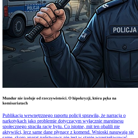
Mundur nie izoluje od rzeczywistości. O hipokryzji, która pęka na
komisariatach
Publikacja wewnętrznego raportu policji sprawiła, że narracja o
narkotykach jako problemie dotyczącym wyłącznie marginesu
społecznego straciła rację bytu. Co istotne, mit ten obalili nie
aktywiści, lecz same dane płynące z komend. Wnioski nasuwają się
same, skoro aparat państwowy nie jest w stanie wyegzekwować