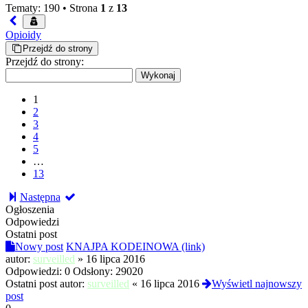
Tematy: 190 •
Strona
1
z
13
Opioidy
Przejdź do strony
Przejdź do strony:
1
2
3
4
5
…
13
Następna
Ogłoszenia
Odpowiedzi
Ostatni post
Nowy post
KNAJPA KODEINOWA (link)
autor:
surveilled
»
16 lipca 2016
Odpowiedzi:
0
Odsłony:
29020
Ostatni post autor:
surveilled
«
16 lipca 2016
Wyświetl najnowszy
post