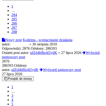
1
…
284
285
286
287
288
Nowy post
Kodeina - wzmacnianie działania
autor:
Morfineusz
»
30 sierpnia 2010
Odpowiedzi:
2876
Odsłony:
286593
Ostatni post autor:
qIZd4b8lz4f2ydK
«
27 lipca 2026
Wyświetl
najnowszy post
2876
286593 Odsłony
autor:
qIZd4b8lz4f2ydK
Wyświetl najnowszy post
27 lipca 2026
Przejdź do strony
1
…
3
4
5