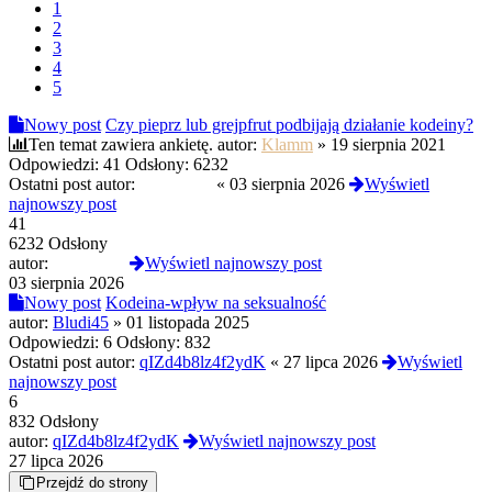
1
2
3
4
5
Nowy post
Czy pieprz lub grejpfrut podbijają działanie kodeiny?
Ten temat zawiera ankietę.
autor:
Klamm
»
19 sierpnia 2021
Odpowiedzi:
41
Odsłony:
6232
Ostatni post autor:
karzeu420
«
03 sierpnia 2026
Wyświetl
najnowszy post
41
6232 Odsłony
autor:
karzeu420
Wyświetl najnowszy post
03 sierpnia 2026
Nowy post
Kodeina-wpływ na seksualność
autor:
Bludi45
»
01 listopada 2025
Odpowiedzi:
6
Odsłony:
832
Ostatni post autor:
qIZd4b8lz4f2ydK
«
27 lipca 2026
Wyświetl
najnowszy post
6
832 Odsłony
autor:
qIZd4b8lz4f2ydK
Wyświetl najnowszy post
27 lipca 2026
Przejdź do strony