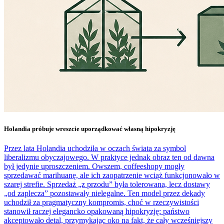
Holandia próbuje wreszcie uporządkować własną hipokryzję
Przez lata Holandia uchodziła w oczach świata za symbol
liberalizmu obyczajowego. W praktyce jednak obraz ten od dawna
był jedynie uproszczeniem. Owszem, coffeeshopy mogły
sprzedawać marihuanę, ale ich zaopatrzenie wciąż funkcjonowało w
szarej strefie. Sprzedaż „z przodu” była tolerowana, lecz dostawy
„od zaplecza” pozostawały nielegalne. Ten model przez dekady
uchodził za pragmatyczny kompromis, choć w rzeczywistości
stanowił raczej elegancko opakowaną hipokryzję: państwo
akceptowało detal, przymykając oko na fakt, że cały wcześniejszy