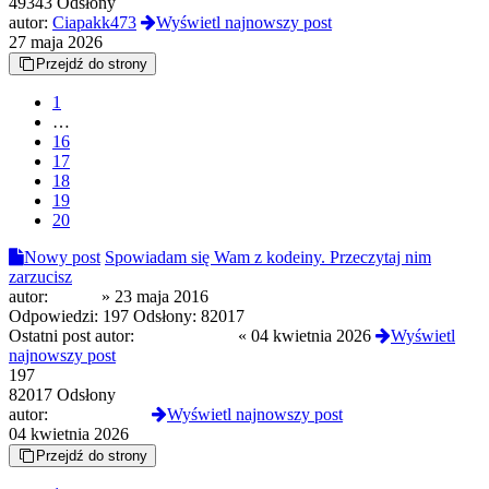
49343 Odsłony
autor:
Ciapakk473
Wyświetl najnowszy post
27 maja 2026
Przejdź do strony
1
…
16
17
18
19
20
Nowy post
Spowiadam się Wam z kodeiny. Przeczytaj nim
zarzucisz
autor:
Camel
»
23 maja 2016
Odpowiedzi:
197
Odsłony:
82017
Ostatni post autor:
freezin9moon
«
04 kwietnia 2026
Wyświetl
najnowszy post
197
82017 Odsłony
autor:
freezin9moon
Wyświetl najnowszy post
04 kwietnia 2026
Przejdź do strony