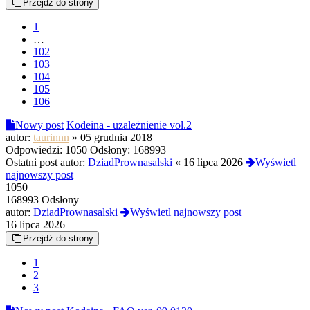
Przejdź do strony
1
…
102
103
104
105
106
Nowy post
Kodeina - uzależnienie vol.2
autor:
taurinnn
»
05 grudnia 2018
Odpowiedzi:
1050
Odsłony:
168993
Ostatni post autor:
DziadPrownasalski
«
16 lipca 2026
Wyświetl
najnowszy post
1050
168993 Odsłony
autor:
DziadPrownasalski
Wyświetl najnowszy post
16 lipca 2026
Przejdź do strony
1
2
3