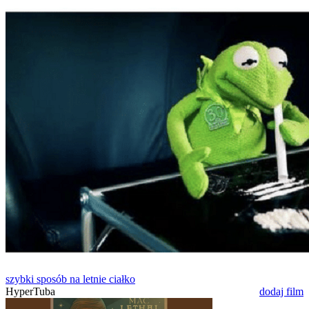
szybki sposób na letnie ciałko
HyperTuba
dodaj film