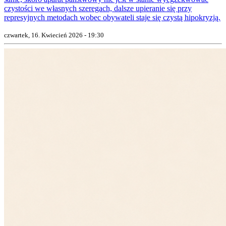
czystości we własnych szeregach, dalsze upieranie się przy
represyjnych metodach wobec obywateli staje się czystą hipokryzją.
czwartek, 16. Kwiecień 2026 - 19:30