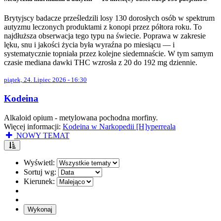
Brytyjscy badacze prześledzili losy 130 dorosłych osób w spektrum
autyzmu leczonych produktami z konopi przez półtora roku. To
najdłuższa obserwacja tego typu na świecie. Poprawa w zakresie
lęku, snu i jakości życia była wyraźna po miesiącu — i
systematycznie topniała przez kolejne siedemnaście. W tym samym
czasie mediana dawki THC wzrosła z 20 do 192 mg dziennie.
piątek, 24. Lipiec 2026 - 16:30
Kodeina
Alkaloid opium - metylowana pochodna morfiny.
Więcej informacji:
Kodeina w Narkopedii [H]yperreala
NOWY TEMAT
Wyświetl:
Sortuj wg:
Kierunek: