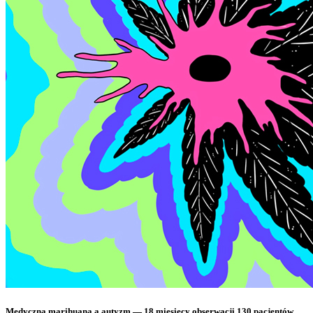
Medyczna marihuana a autyzm — 18 miesięcy obserwacji 130 pacjentów