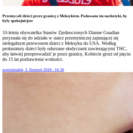
Przemycali dzieci przez granicę z Meksykiem. Podawano im narkotyki, by
były spokojniejsze
33-letnia obywatelka Stanów Zjednoczonych Dianne Guadian
przyznała się do udziału w siatce przemytniczej zajmującej się
nielegalnym przewozem dzieci z Meksyku do USA. Według
prokuratury dzieci były odurzane słodyczami zawierającymi THC,
aby łatwiej przeprowadzić je przez granicę. Kobiecie grozi od pięciu
do 15 lat pozbawienia wolności.
poniedziałek, 3. Sierpień 2026 - 16:30