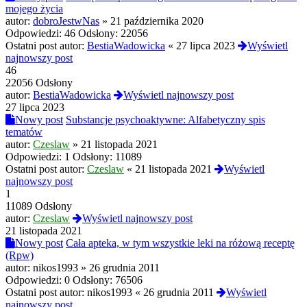
mojego życia
autor:
dobroJestwNas
»
21 października 2020
Odpowiedzi:
46
Odsłony:
22056
Ostatni post autor:
BestiaWadowicka
«
27 lipca 2023
Wyświetl
najnowszy post
46
22056 Odsłony
autor:
BestiaWadowicka
Wyświetl najnowszy post
27 lipca 2023
Nowy post
Substancje psychoaktywne: Alfabetyczny spis
tematów
autor:
Czeslaw
»
21 listopada 2021
Odpowiedzi:
1
Odsłony:
11089
Ostatni post autor:
Czeslaw
«
21 listopada 2021
Wyświetl
najnowszy post
1
11089 Odsłony
autor:
Czeslaw
Wyświetl najnowszy post
21 listopada 2021
Nowy post
Cała apteka, w tym wszystkie leki na różową receptę
(Rpw)
autor:
nikos1993
»
26 grudnia 2011
Odpowiedzi:
0
Odsłony:
76506
Ostatni post autor:
nikos1993
«
26 grudnia 2011
Wyświetl
najnowszy post