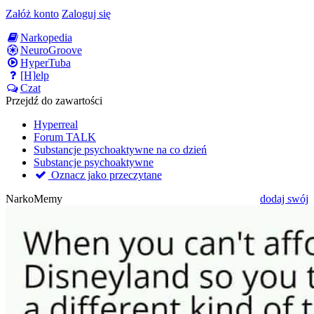
Załóż konto
Zaloguj się
Narkopedia
NeuroGroove
HyperTuba
[H]elp
Czat
Przejdź do zawartości
Hyperreal
Forum TALK
Substancje psychoaktywne na co dzień
Substancje psychoaktywne
Oznacz jako przeczytane
NarkoMemy
dodaj swój