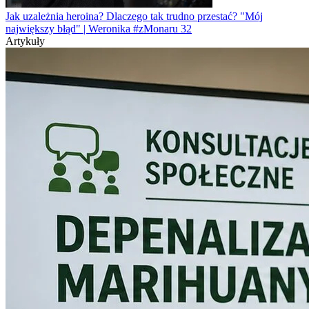
Jak uzależnia heroina? Dlaczego tak trudno przestać? "Mój
największy błąd" | Weronika #zMonaru 32
Artykuły