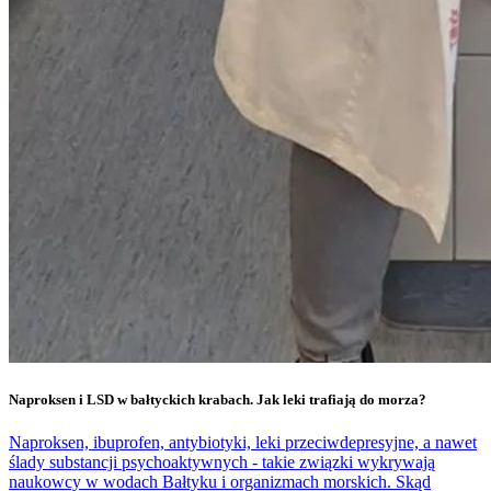
Naproksen i LSD w bałtyckich krabach. Jak leki trafiają do morza?
Naproksen, ibuprofen, antybiotyki, leki przeciwdepresyjne, a nawet
ślady substancji psychoaktywnych - takie związki wykrywają
naukowcy w wodach Bałtyku i organizmach morskich. Skąd