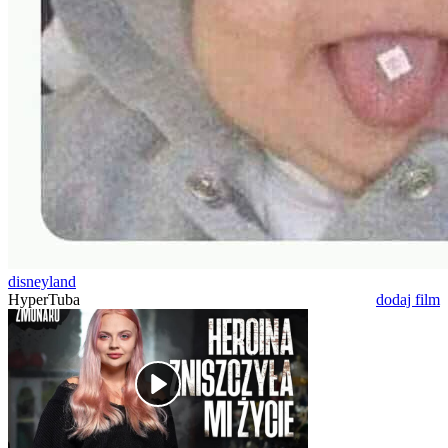
disneyland
HyperTuba
dodaj film