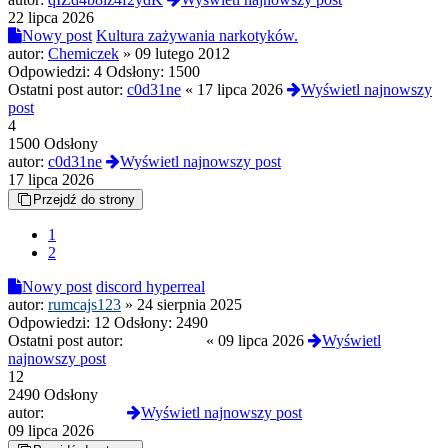
22 lipca 2026
Nowy post
Kultura zażywania narkotyków.
autor:
Chemiczek
»
09 lutego 2012
Odpowiedzi:
4
Odsłony:
1500
Ostatni post autor:
c0d31ne
«
17 lipca 2026
Wyświetl najnowszy
post
4
1500 Odsłony
autor:
c0d31ne
Wyświetl najnowszy post
17 lipca 2026
Przejdź do strony
1
2
Nowy post
discord hyperreal
autor:
rumcajs123
»
24 sierpnia 2025
Odpowiedzi:
12
Odsłony:
2490
Ostatni post autor:
kapelusznik
«
09 lipca 2026
Wyświetl
najnowszy post
12
2490 Odsłony
autor:
kapelusznik
Wyświetl najnowszy post
09 lipca 2026