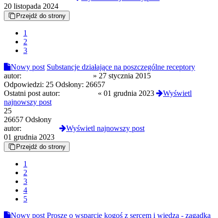
20 listopada 2024
Przejdź do strony
1
2
3
Nowy post
Substancje działające na poszczególne receptory
autor:
zycie ponad wszystko
»
27 stycznia 2015
Odpowiedzi:
25
Odsłony:
26657
Ostatni post autor:
tomekkann
«
01 grudnia 2023
Wyświetl
najnowszy post
25
26657 Odsłony
autor:
tomekkann
Wyświetl najnowszy post
01 grudnia 2023
Przejdź do strony
1
2
3
4
5
Nowy post
Proszę o wsparcie kogoś z sercem i wiedzą - zagadka