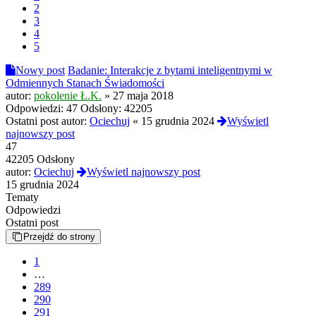
2
3
4
5
Nowy post
Badanie: Interakcje z bytami inteligentnymi w
Odmiennych Stanach Świadomości
autor:
pokolenie Ł.K.
»
27 maja 2018
Odpowiedzi:
47
Odsłony:
42205
Ostatni post autor:
Ociechuj
«
15 grudnia 2024
Wyświetl
najnowszy post
47
42205 Odsłony
autor:
Ociechuj
Wyświetl najnowszy post
15 grudnia 2024
Tematy
Odpowiedzi
Ostatni post
Przejdź do strony
1
…
289
290
291