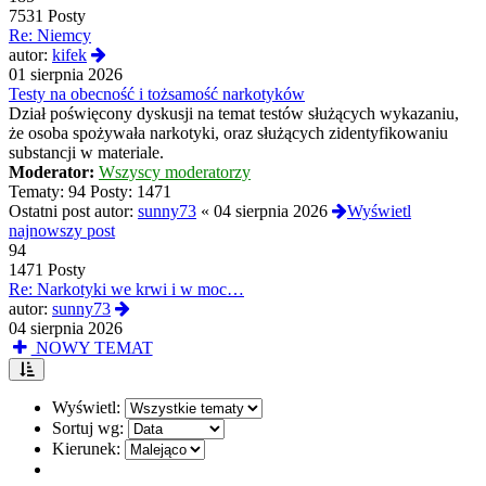
7531 Posty
Re: Niemcy
Wyświetl
autor:
kifek
najnowszy
01 sierpnia 2026
post
Testy na obecność i tożsamość narkotyków
Dział poświęcony dyskusji na temat testów służących wykazaniu,
że osoba spożywała narkotyki, oraz służących zidentyfikowaniu
substancji w materiale.
Moderator:
Wszyscy moderatorzy
Tematy:
94
Posty:
1471
Ostatni post autor:
sunny73
«
04 sierpnia 2026
Wyświetl
najnowszy post
94
1471 Posty
Re: Narkotyki we krwi i w moc…
Wyświetl
autor:
sunny73
najnowszy
04 sierpnia 2026
post
NOWY TEMAT
Wyświetl:
Sortuj wg:
Kierunek: