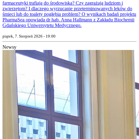
farmaceutyki trafiają do środowiska? Czy zagrażają ludziom i
zwierzętom? I dlaczego wyrzucanie przeterminowanych leków do
śmieci lub do toalety pogłębia problem? O wynikach badań projektu
PharmaSea opowiada dr hab. Anna Hallmann z Zakładu Biochemii
Gdańskiego Uniwersytetu Medycznego.
piątek, 7. Sierpień 2026 - 19:00
Newsy