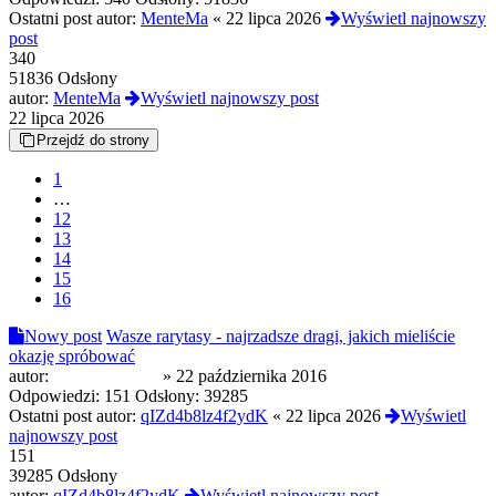
Ostatni post autor:
MenteMa
«
22 lipca 2026
Wyświetl najnowszy
post
340
51836 Odsłony
autor:
MenteMa
Wyświetl najnowszy post
22 lipca 2026
Przejdź do strony
1
…
12
13
14
15
16
Nowy post
Wasze rarytasy - najrzadsze dragi, jakich mieliście
okazję spróbować
autor:
PierwotnyWilk
»
22 października 2016
Odpowiedzi:
151
Odsłony:
39285
Ostatni post autor:
qIZd4b8lz4f2ydK
«
22 lipca 2026
Wyświetl
najnowszy post
151
39285 Odsłony
autor:
qIZd4b8lz4f2ydK
Wyświetl najnowszy post