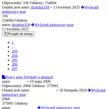
Odpowiedzi:
336
Odsłony:
154694
Ostatni post autor:
dzordzu318
«
13 kwietnia 2025
Wyświetl
najnowszy post
336
154694 Odsłony
autor:
dzordzu318
Wyświetl najnowszy post
13 kwietnia 2025
Przejdź do strony
1
…
203
204
205
206
207
Nowy post
Artykuły o dragach
autor:
michallw
»
19 maja 2006
Odpowiedzi:
2068
Odsłony:
375991
Ostatni post autor:
Verbalhologram
«
20 listopada 2024
Wyświetl
najnowszy post
2068
375991 Odsłony
autor:
Verbalhologram
Wyświetl najnowszy post