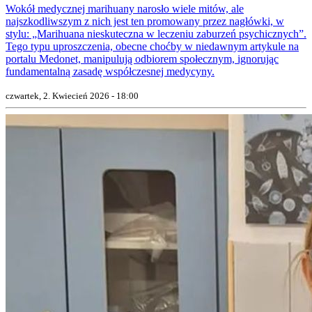
Wokół medycznej marihuany narosło wiele mitów, ale
najszkodliwszym z nich jest ten promowany przez nagłówki, w
stylu: „Marihuana nieskuteczna w leczeniu zaburzeń psychicznych”.
Tego typu uproszczenia, obecne choćby w niedawnym artykule na
portalu Medonet, manipulują odbiorem społecznym, ignorując
fundamentalną zasadę współczesnej medycyny.
czwartek, 2. Kwiecień 2026 - 18:00