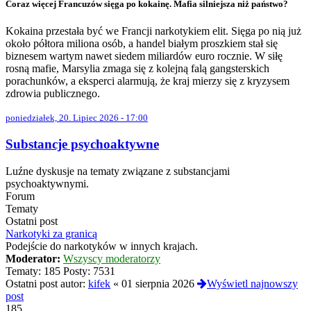
Coraz więcej Francuzów sięga po kokainę. Mafia silniejsza niż państwo?
Kokaina przestała być we Francji narkotykiem elit. Sięga po nią już
około półtora miliona osób, a handel białym proszkiem stał się
biznesem wartym nawet siedem miliardów euro rocznie. W siłę
rosną mafie, Marsylia zmaga się z kolejną falą gangsterskich
porachunków, a eksperci alarmują, że kraj mierzy się z kryzysem
zdrowia publicznego.
poniedziałek, 20. Lipiec 2026 - 17:00
Substancje psychoaktywne
Luźne dyskusje na tematy związane z substancjami
psychoaktywnymi.
Forum
Tematy
Ostatni post
Narkotyki za granicą
Podejście do narkotyków w innych krajach.
Moderator:
Wszyscy moderatorzy
Tematy:
185
Posty:
7531
Ostatni post autor:
kifek
«
01 sierpnia 2026
Wyświetl najnowszy
post
185