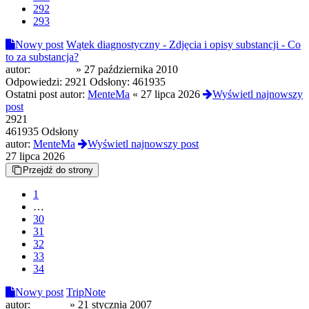
292
293
Nowy post
Wątek diagnostyczny - Zdjęcia i opisy substancji - Co
to za substancja?
autor:
ArsonMJ
»
27 października 2010
Odpowiedzi:
2921
Odsłony:
461935
Ostatni post autor:
MenteMa
«
27 lipca 2026
Wyświetl najnowszy
post
2921
461935 Odsłony
autor:
MenteMa
Wyświetl najnowszy post
27 lipca 2026
Przejdź do strony
1
…
30
31
32
33
34
Nowy post
TripNote
autor:
TenTyp
»
21 stycznia 2007