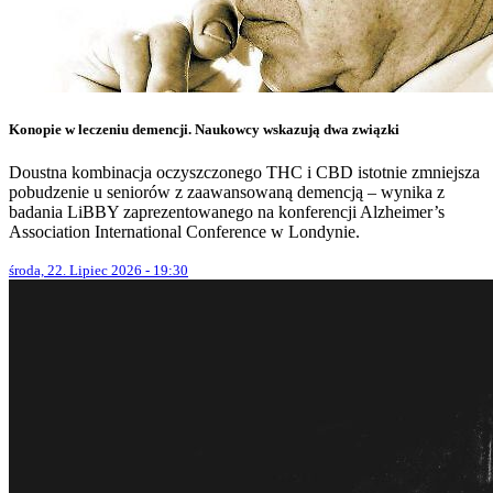
Konopie w leczeniu demencji. Naukowcy wskazują dwa związki
Doustna kombinacja oczyszczonego THC i CBD istotnie zmniejsza
pobudzenie u seniorów z zaawansowaną demencją – wynika z
badania LiBBY zaprezentowanego na konferencji Alzheimer’s
Association International Conference w Londynie.
środa, 22. Lipiec 2026 - 19:30