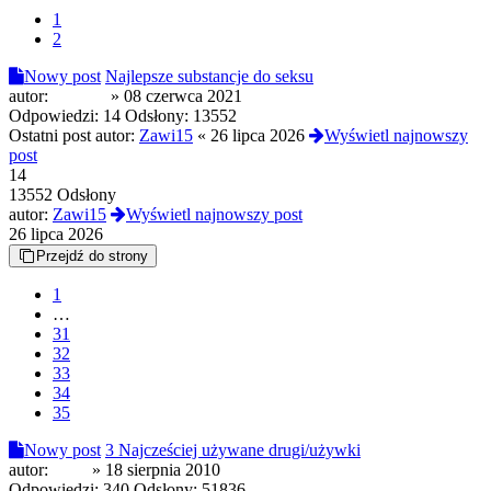
1
2
Nowy post
Najlepsze substancje do seksu
autor:
sur10za
»
08 czerwca 2021
Odpowiedzi:
14
Odsłony:
13552
Ostatni post autor:
Zawi15
«
26 lipca 2026
Wyświetl najnowszy
post
14
13552 Odsłony
autor:
Zawi15
Wyświetl najnowszy post
26 lipca 2026
Przejdź do strony
1
…
31
32
33
34
35
Nowy post
3 Najcześciej używane drugi/używki
autor:
Qlim
»
18 sierpnia 2010
Odpowiedzi:
340
Odsłony:
51836