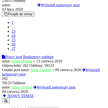
23455 Odsłony
autor:
MontBlanc9999
Wyświetl najnowszy post
02 lipca 2020
Przejdź do strony
1
…
23
24
25
26
27
Nowy post
Budżetowy outdoor
autor:
jezus_chytrus
»
13 czerwca 2019
Odpowiedzi:
262
Odsłony:
59123
Ostatni post autor:
jezus_chytrus
«
09 czerwca 2020
Wyświetl
najnowszy post
262
59123 Odsłony
autor:
jezus_chytrus
Wyświetl najnowszy post
09 czerwca 2020
NOWY TEMAT