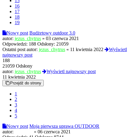
15
16
17
18
19
Nowy post
Budżetowy outdoor 3.0
autor:
jezus_chytrus
»
03 czerwca 2021
Odpowiedzi:
188
Odsłony:
21059
Ostatni post autor:
jezus_chytrus
«
11 kwietnia 2022
Wyświetl
najnowszy post
188
21059 Odsłony
autor:
jezus_chytrus
Wyświetl najnowszy post
11 kwietnia 2022
Przejdź do strony
1
2
3
4
5
Nowy post
Moja pierwsza uprawa OUTDOOR
autor:
Zieleniak
»
06 czerwca 2021