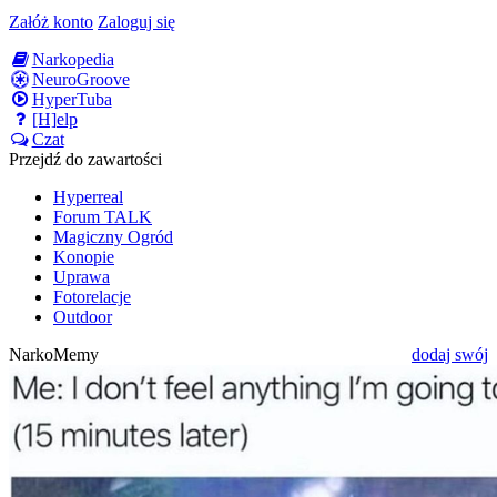
Załóż konto
Zaloguj się
Narkopedia
NeuroGroove
HyperTuba
[H]elp
Czat
Przejdź do zawartości
Hyperreal
Forum TALK
Magiczny Ogród
Konopie
Uprawa
Fotorelacje
Outdoor
NarkoMemy
dodaj swój