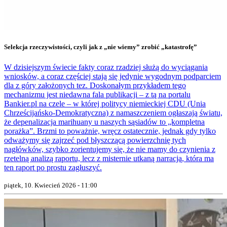
Selekcja rzeczywistości, czyli jak z „nie wiemy” zrobić „katastrofę”
W dzisiejszym świecie fakty coraz rzadziej służą do wyciągania
wniosków, a coraz częściej stają się jedynie wygodnym podparciem
dla z góry założonych tez. Doskonałym przykładem tego
mechanizmu jest niedawna fala publikacji – z tą na portalu
Bankier.pl na czele – w której politycy niemieckiej CDU (Unia
Chrześcijańsko-Demokratyczna) z namaszczeniem ogłaszają światu,
że depenalizacja marihuany u naszych sąsiadów to „kompletna
porażka”. Brzmi to poważnie, wręcz ostatecznie, jednak gdy tylko
odważymy się zajrzeć pod błyszczącą powierzchnię tych
nagłówków, szybko zorientujemy się, że nie mamy do czynienia z
rzetelną analizą raportu, lecz z misternie utkaną narracją, która ma
ten raport po prostu zagłuszyć.
piątek, 10. Kwiecień 2026 - 11:00