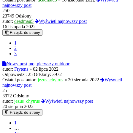
najnowszy post
250
23749 Odsłony
autor:
deadmau5
Wyświetl najnowszy post
16 listopada 2022
Przejdź do strony
1
2
3
Nowy post
moj pierwszy outdoor
autor:
Frytens
»
02 lipca 2022
Odpowiedzi:
25
Odsłony:
3972
Ostatni post autor:
jezus_chytrus
«
20 sierpnia 2022
Wyświetl
najnowszy post
25
3972 Odsłony
autor:
jezus_chytrus
Wyświetl najnowszy post
20 sierpnia 2022
Przejdź do strony
1
…