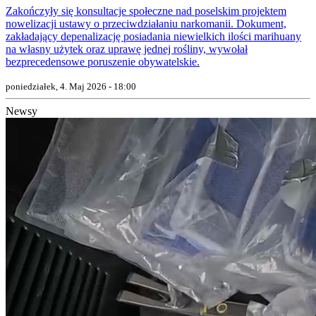
Zakończyły się konsultacje społeczne nad poselskim projektem
nowelizacji ustawy o przeciwdziałaniu narkomanii. Dokument,
zakładający depenalizację posiadania niewielkich ilości marihuany
na własny użytek oraz uprawę jednej rośliny, wywołał
bezprecedensowe poruszenie obywatelskie.
poniedziałek, 4. Maj 2026 - 18:00
Newsy