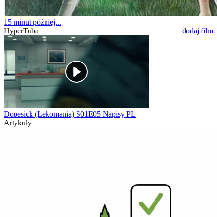
15 minut później...
HyperTuba
dodaj film
Dopesick (Lekomania) S01E05 Napisy PL
Artykuły