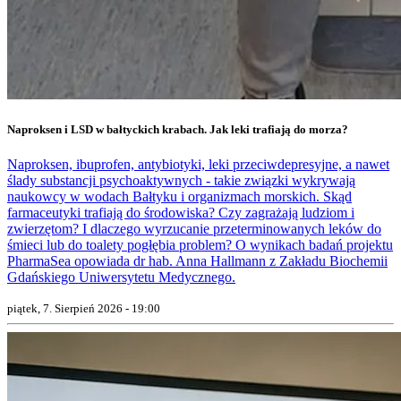
Naproksen i LSD w bałtyckich krabach. Jak leki trafiają do morza?
Naproksen, ibuprofen, antybiotyki, leki przeciwdepresyjne, a nawet
ślady substancji psychoaktywnych - takie związki wykrywają
naukowcy w wodach Bałtyku i organizmach morskich. Skąd
farmaceutyki trafiają do środowiska? Czy zagrażają ludziom i
zwierzętom? I dlaczego wyrzucanie przeterminowanych leków do
śmieci lub do toalety pogłębia problem? O wynikach badań projektu
PharmaSea opowiada dr hab. Anna Hallmann z Zakładu Biochemii
Gdańskiego Uniwersytetu Medycznego.
piątek, 7. Sierpień 2026 - 19:00