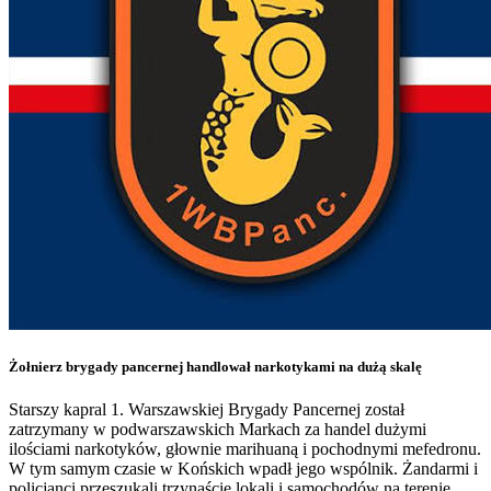
Żołnierz brygady pancernej handlował narkotykami na dużą skalę
Starszy kapral 1. Warszawskiej Brygady Pancernej został
zatrzymany w podwarszawskich Markach za handel dużymi
ilościami narkotyków, głownie marihuaną i pochodnymi mefedronu.
W tym samym czasie w Końskich wpadł jego wspólnik. Żandarmi i
policjanci przeszukali trzynaście lokali i samochodów na terenie