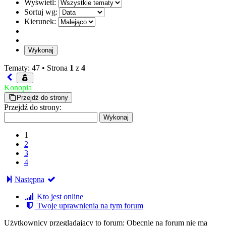
Wyświetl:
Sortuj wg:
Kierunek:
Tematy: 47 •
Strona
1
z
4
Konopia
Przejdź do strony
Przejdź do strony:
1
2
3
4
Następna
Kto jest online
Twoje uprawnienia na tym forum
Użytkownicy przeglądający to forum: Obecnie na forum nie ma