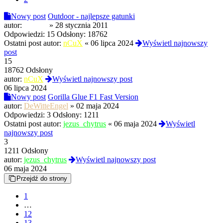
Nowy post
Outdoor - najlepsze gatunki
autor:
moloch
»
28 stycznia 2011
Odpowiedzi:
15
Odsłony:
18762
Ostatni post autor:
nCuX
«
06 lipca 2024
Wyświetl najnowszy
post
15
18762 Odsłony
autor:
nCuX
Wyświetl najnowszy post
06 lipca 2024
Nowy post
Gorilla Glue F1 Fast Version
autor:
DeWitteEngel
»
02 maja 2024
Odpowiedzi:
3
Odsłony:
1211
Ostatni post autor:
jezus_chytrus
«
06 maja 2024
Wyświetl
najnowszy post
3
1211 Odsłony
autor:
jezus_chytrus
Wyświetl najnowszy post
06 maja 2024
Przejdź do strony
1
…
12
13