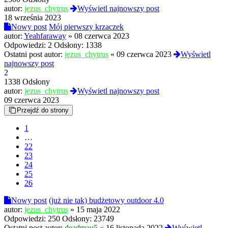
autor:
jezus_chytrus
Wyświetl najnowszy post
18 września 2023
Nowy post
Mój pierwszy krzaczek
autor:
Yeahfaraway
»
08 czerwca 2023
Odpowiedzi:
2
Odsłony:
1338
Ostatni post autor:
jezus_chytrus
«
09 czerwca 2023
Wyświetl
najnowszy post
2
1338 Odsłony
autor:
jezus_chytrus
Wyświetl najnowszy post
09 czerwca 2023
Przejdź do strony
1
…
22
23
24
25
26
Nowy post
(już nie tak) budżetowy outdoor 4.0
autor:
jezus_chytrus
»
15 maja 2022
Odpowiedzi:
250
Odsłony:
23749
Ostatni post autor:
deadmau5
«
16 listopada 2022
Wyświetl