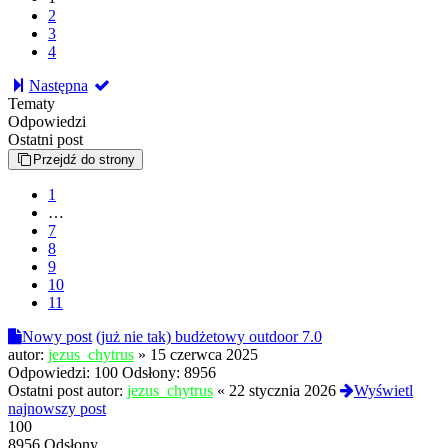
2
3
4
Następna
Tematy
Odpowiedzi
Ostatni post
Przejdź do strony
1
…
7
8
9
10
11
Nowy post
(już nie tak) budżetowy outdoor 7.0
autor:
jezus_chytrus
»
15 czerwca 2025
Odpowiedzi:
100
Odsłony:
8956
Ostatni post autor:
jezus_chytrus
«
22 stycznia 2026
Wyświetl
najnowszy post
100
8956 Odsłony