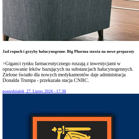
Jad ropuch i grzyby halucynogenne. Big Pharma stawia na nowe preparaty
>Giganci rynku farmaceutycznego ruszają z inwestycjami w
opracowanie leków bazujących na substancjach halucynogennych.
Zielone światło dla nowych medykamentów daje administracja
Donalda Trumpa - przekazała stacja CNBC.
poniedziałek, 27. Lipiec 2026 - 17:30