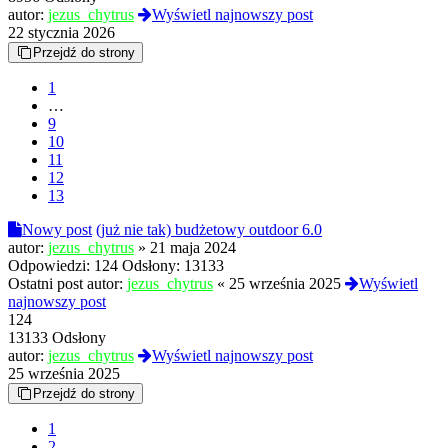
autor:
jezus_chytrus
Wyświetl najnowszy post
22 stycznia 2026
Przejdź do strony
1
…
9
10
11
12
13
Nowy post
(już nie tak) budżetowy outdoor 6.0
autor:
jezus_chytrus
»
21 maja 2024
Odpowiedzi:
124
Odsłony:
13133
Ostatni post autor:
jezus_chytrus
«
25 września 2025
Wyświetl
najnowszy post
124
13133 Odsłony
autor:
jezus_chytrus
Wyświetl najnowszy post
25 września 2025
Przejdź do strony
1
2