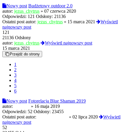
Nowy post
Budżetowy outdoor 2.0
autor:
jezus_chytrus
»
07 czerwca 2020
Odpowiedzi:
121
Odsłony:
21136
Ostatni post autor:
jezus_chytrus
«
15 marca 2021
Wyświetl
najnowszy post
121
21136 Odsłony
autor:
jezus_chytrus
Wyświetl najnowszy post
15 marca 2021
Przejdź do strony
1
2
3
4
5
6
Nowy post
Fotorelacja Blue Shaman 2019
autor:
spanboy
»
16 maja 2019
Odpowiedzi:
52
Odsłony:
23455
Ostatni post autor:
MontBlanc9999
«
02 lipca 2020
Wyświetl
najnowszy post
52