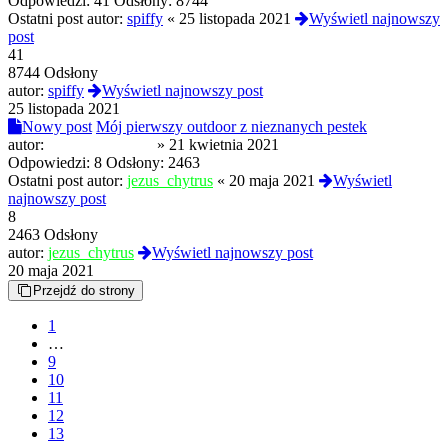
Odpowiedzi:
41
Odsłony:
8744
Ostatni post autor:
spiffy
«
25 listopada 2021
Wyświetl najnowszy
post
41
8744 Odsłony
autor:
spiffy
Wyświetl najnowszy post
25 listopada 2021
Nowy post
Mój pierwszy outdoor z nieznanych pestek
autor:
bartekkodeiniarz
»
21 kwietnia 2021
Odpowiedzi:
8
Odsłony:
2463
Ostatni post autor:
jezus_chytrus
«
20 maja 2021
Wyświetl
najnowszy post
8
2463 Odsłony
autor:
jezus_chytrus
Wyświetl najnowszy post
20 maja 2021
Przejdź do strony
1
…
9
10
11
12
13