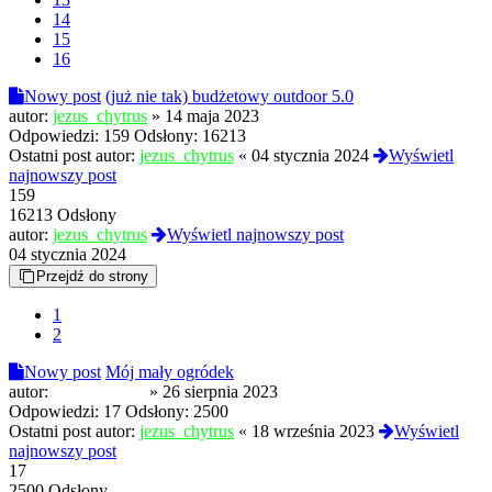
14
15
16
Nowy post
(już nie tak) budżetowy outdoor 5.0
autor:
jezus_chytrus
»
14 maja 2023
Odpowiedzi:
159
Odsłony:
16213
Ostatni post autor:
jezus_chytrus
«
04 stycznia 2024
Wyświetl
najnowszy post
159
16213 Odsłony
autor:
jezus_chytrus
Wyświetl najnowszy post
04 stycznia 2024
Przejdź do strony
1
2
Nowy post
Mój mały ogródek
autor:
tajemniczy25
»
26 sierpnia 2023
Odpowiedzi:
17
Odsłony:
2500
Ostatni post autor:
jezus_chytrus
«
18 września 2023
Wyświetl
najnowszy post
17
2500 Odsłony