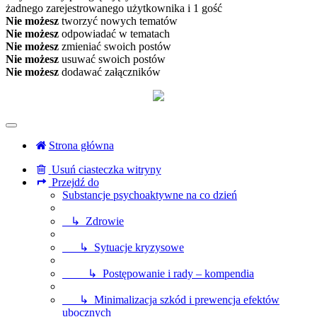
żadnego zarejestrowanego użytkownika i 1 gość
Nie możesz
tworzyć nowych tematów
Nie możesz
odpowiadać w tematach
Nie możesz
zmieniać swoich postów
Nie możesz
usuwać swoich postów
Nie możesz
dodawać załączników
Strona główna
Usuń ciasteczka witryny
Przejdź do
Substancje psychoaktywne na co dzień
↳ Zdrowie
↳ Sytuacje kryzysowe
↳ Postępowanie i rady – kompendia
↳ Minimalizacja szkód i prewencja efektów
ubocznych