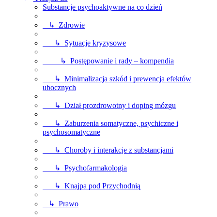
Substancje psychoaktywne na co dzień
↳ Zdrowie
↳ Sytuacje kryzysowe
↳ Postępowanie i rady – kompendia
↳ Minimalizacja szkód i prewencja efektów
ubocznych
↳ Dział prozdrowotny i doping mózgu
↳ Zaburzenia somatyczne, psychiczne i
psychosomatyczne
↳ Choroby i interakcje z substancjami
↳ Psychofarmakologia
↳ Knajpa pod Przychodnią
↳ Prawo