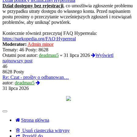
Dział pomocy technicznej Hyperreala
Dział dostępny bez rejestracji
, co umożliwia zgłoszenie problemu
w przypadku utraty dostępu do własnego konta. Przed napisaniem
postu prosimy o przeczytanie wcześniejszych zgłoszeń i rozwiązań
problemów, aby uniknąć powtórek.
Koniecznie również przeczytaj FAQ Hyperreala:
https://narkopedia.org/FAQ:Hyperreal
Moderator:
Admin minor
Tematy:
46
Posty:
8628
Ostatni post autor:
deadmau5
«
31 lipca 2026
Wyświetl
najnowszy post
46
8628 Posty
Re: Czat - prośby o odbanowan…
Wyświetl
autor:
deadmau5
najnowszy
31 lipca 2026
post
Strona główna
Usuń ciasteczka witryny
Przejdź do