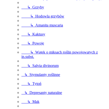
↳ Grzyby
↳ Hodowla grzybów
↳ Amanita muscaria
↳ Kaktusy
↳ Powoje
↳ Wątek o miksach roślin powojowatych z
in.subst.
↳ Salvia divinorum
↳ Stymulanty roślinne
↳ Tytoń
↳ Depresanty naturalne
↳ Mak