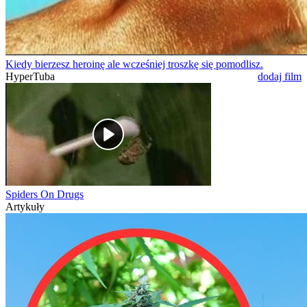
Kiedy bierzesz heroinę ale wcześniej troszkę się pomodlisz.
HyperTuba
dodaj film
Spiders On Drugs
Artykuły