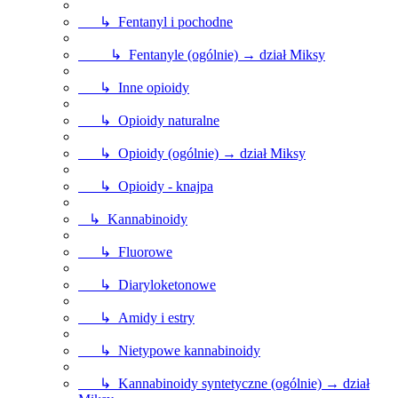
↳ Fentanyl i pochodne
↳ Fentanyle (ogólnie) → dział Miksy
↳ Inne opioidy
↳ Opioidy naturalne
↳ Opioidy (ogólnie) → dział Miksy
↳ Opioidy - knajpa
↳ Kannabinoidy
↳ Fluorowe
↳ Diaryloketonowe
↳ Amidy i estry
↳ Nietypowe kannabinoidy
↳ Kannabinoidy syntetyczne (ogólnie) → dział