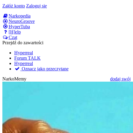
Załóż konto
Zaloguj się
Narkopedia
NeuroGroove
HyperTuba
[H]elp
Czat
Przejdź do zawartości
Hyperreal
Forum TALK
Hyperreal
Oznacz jako przeczytane
NarkoMemy
dodaj swój