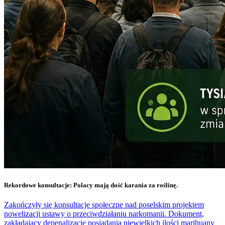
Rekordowe konsultacje: Polacy mają dość karania za roślinę.
Zakończyły się konsultacje społeczne nad poselskim projektem
nowelizacji ustawy o przeciwdziałaniu narkomanii. Dokument,
zakładający depenalizację posiadania niewielkich ilości marihuany