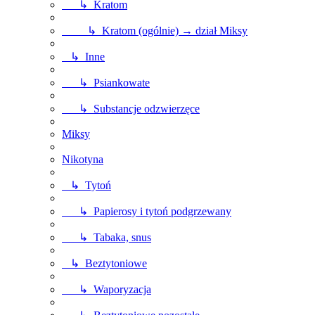
↳ Kratom
↳ Kratom (ogólnie) → dział Miksy
↳ Inne
↳ Psiankowate
↳ Substancje odzwierzęce
Miksy
Nikotyna
↳ Tytoń
↳ Papierosy i tytoń podgrzewany
↳ Tabaka, snus
↳ Beztytoniowe
↳ Waporyzacja