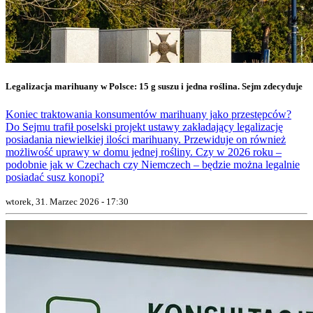
Legalizacja marihuany w Polsce: 15 g suszu i jedna roślina. Sejm zdecyduje
Koniec traktowania konsumentów marihuany jako przestępców?
Do Sejmu trafił poselski projekt ustawy zakładający legalizację
posiadania niewielkiej ilości marihuany. Przewiduje on również
możliwość uprawy w domu jednej rośliny. Czy w 2026 roku –
podobnie jak w Czechach czy Niemczech – będzie można legalnie
posiadać susz konopi?
wtorek, 31. Marzec 2026 - 17:30