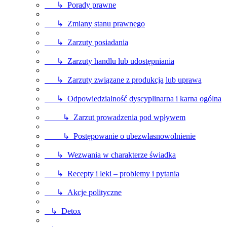
↳ Porady prawne
↳ Zmiany stanu prawnego
↳ Zarzuty posiadania
↳ Zarzuty handlu lub udostępniania
↳ Zarzuty związane z produkcją lub uprawą
↳ Odpowiedzialność dyscyplinarna i karna ogólna
↳ Zarzut prowadzenia pod wpływem
↳ Postępowanie o ubezwłasnowolnienie
↳ Wezwania w charakterze świadka
↳ Recepty i leki – problemy i pytania
↳ Akcje polityczne
↳ Detox