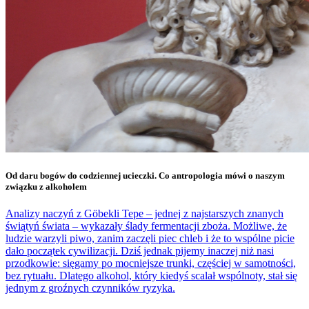
Od daru bogów do codziennej ucieczki. Co antropologia mówi o naszym
związku z alkoholem
Analizy naczyń z Göbekli Tepe – jednej z najstarszych znanych
świątyń świata – wykazały ślady fermentacji zboża. Możliwe, że
ludzie warzyli piwo, zanim zaczęli piec chleb i że to wspólne picie
dało początek cywilizacji. Dziś jednak pijemy inaczej niż nasi
przodkowie: sięgamy po mocniejsze trunki, częściej w samotności,
bez rytuału. Dlatego alkohol, który kiedyś scalał wspólnoty, stał się
jednym z groźnych czynników ryzyka.