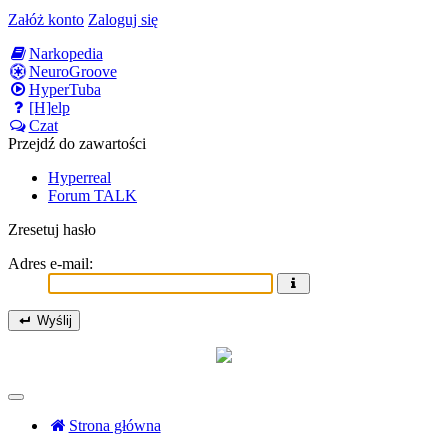
Załóż konto
Zaloguj się
Narkopedia
NeuroGroove
HyperTuba
[H]elp
Czat
Przejdź do zawartości
Hyperreal
Forum TALK
Zresetuj hasło
Adres e-mail:
Wyślij
Strona główna