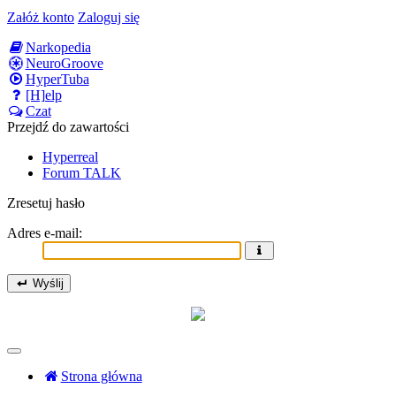
Załóż konto
Zaloguj się
Narkopedia
NeuroGroove
HyperTuba
[H]elp
Czat
Przejdź do zawartości
Hyperreal
Forum TALK
Zresetuj hasło
Adres e-mail:
Wyślij
Strona główna