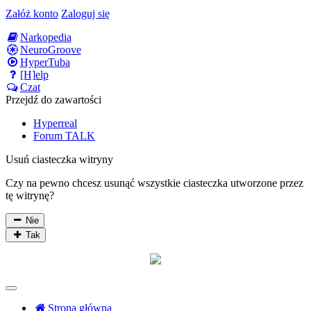
Załóż konto
Zaloguj się
Narkopedia
NeuroGroove
HyperTuba
[H]elp
Czat
Przejdź do zawartości
Hyperreal
Forum TALK
Usuń ciasteczka witryny
Czy na pewno chcesz usunąć wszystkie ciasteczka utworzone przez
tę witrynę?
Nie
Tak
Strona główna