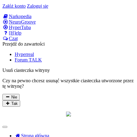
Załóż konto
Zaloguj się
Narkopedia
NeuroGroove
HyperTuba
[H]elp
Czat
Przejdź do zawartości
Hyperreal
Forum TALK
Usuń ciasteczka witryny
Czy na pewno chcesz usunąć wszystkie ciasteczka utworzone przez
tę witrynę?
Nie
Tak
Strona główna