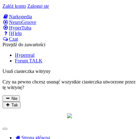
Załóż konto
Zaloguj się
Narkopedia
NeuroGroove
HyperTuba
[H]elp
Czat
Przejdź do zawartości
Hyperreal
Forum TALK
Usuń ciasteczka witryny
Czy na pewno chcesz usunąć wszystkie ciasteczka utworzone przez
tę witrynę?
Nie
Tak
Strona główna