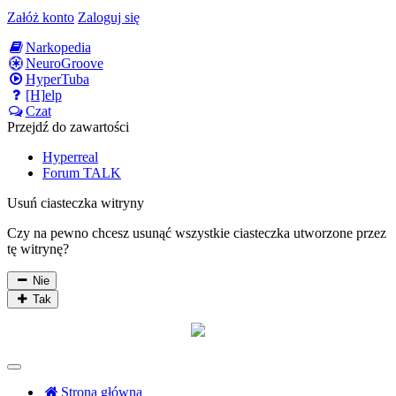
Załóż konto
Zaloguj się
Narkopedia
NeuroGroove
HyperTuba
[H]elp
Czat
Przejdź do zawartości
Hyperreal
Forum TALK
Usuń ciasteczka witryny
Czy na pewno chcesz usunąć wszystkie ciasteczka utworzone przez
tę witrynę?
Nie
Tak
Strona główna