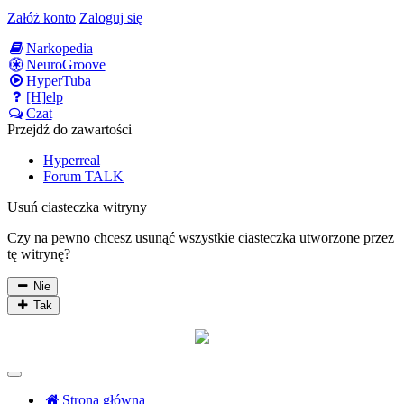
Załóż konto
Zaloguj się
Narkopedia
NeuroGroove
HyperTuba
[H]elp
Czat
Przejdź do zawartości
Hyperreal
Forum TALK
Usuń ciasteczka witryny
Czy na pewno chcesz usunąć wszystkie ciasteczka utworzone przez
tę witrynę?
Nie
Tak
Strona główna