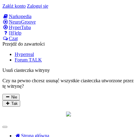
Załóż konto
Zaloguj się
Narkopedia
NeuroGroove
HyperTuba
[H]elp
Czat
Przejdź do zawartości
Hyperreal
Forum TALK
Usuń ciasteczka witryny
Czy na pewno chcesz usunąć wszystkie ciasteczka utworzone przez
tę witrynę?
Nie
Tak
Strona główna