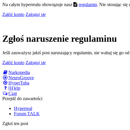
Na całym hyperrealu obowiązuje nasz
regulamin
. Nie stosując si
Załóż konto
Zaloguj się
Zgłoś naruszenie regulaminu
Jeśli zauważysz jakiś post naruszający regulamin, nie wahaj się go o
Załóż konto
Zaloguj się
Narkopedia
NeuroGroove
HyperTuba
[H]elp
Czat
Przejdź do zawartości
Hyperreal
Forum TALK
Zgłoś ten post