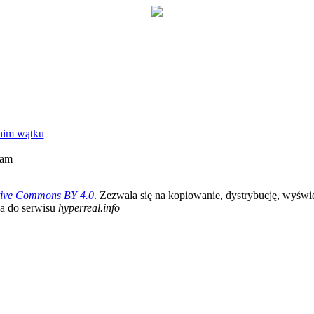
nim wątku
lam
tive Commons BY 4.0
. Zezwala się na kopiowanie, dystrybucję, wyśw
ka do serwisu
hyperreal.info