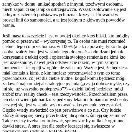
zamykać w domu, unikać spotkań z innymi, trzeźwymi osobami,
niech zapali ci się lampka ostrzegawcza. Wszak izolowanie się jest
jednym z czterech podstawowych oznak kryzysu. Prowadzi w
prostej linii do samotności, a ta jest jednym z głównych powodów
brania.
Jeśli masz to szczęście i jest w twojej okolicy ktoś bliski, kto mógłby
pomóc ci przetrwać – wykorzystaj to. Ta osoba nie musi rozumieć
ciebie i tego co przechodzisz w 100% (a tak naprawdę, tylko druga
osoba uzależniona jest w stanie tego dokonać – odradzam jednak
korzystanie z takiej opcji i opierania swojego ramienia na kimś kto
jest uzależniony, nawet jeśli odstawiacie razem, w tym samym
momencie – tej opcji w ogóle nie zalecam). Ważne jest, że będziesz
miał kontakt z kimś, z kim możesz porozmawiać o tym co teraz
przechodzisz, co jest dla ciebie trudne, kogoś komu będziesz mógł
zadawać najbardziej abstrakcyjne pytania („czy ja dobrze myślę, czy
mi się już wszystko popieprzyło”?) – dzięki której będziesz mógł
zrobić tzw. reality check – test rzeczywistości. Przechodziłem przez
ten etap i wiem jak bardzo zapędzony lękami i fobiami umysł osoby
leczącej się, jest w stanie wykreować zakrzywienie rzeczystości.
Ciężko wtedy stwierdzić co jest prawdziwe a co nie. Czy ludzie
którzy śmieją się kiedy przechodzę ulicą obok, śmieją się ze mnie?
Takie rzeczy trzeba kontrolować, sprawdzać by uniknąć ogromnej
dawki stresu. A stres jest dla osoby leczącej się, zwłaszcza w
początkowym stadium – POTWOREM.