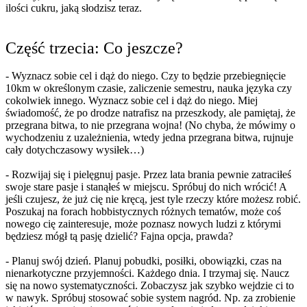
ilości cukru, jaką słodzisz teraz.
Część trzecia: Co jeszcze?
- Wyznacz sobie cel i dąż do niego. Czy to będzie przebiegnięcie
10km w określonym czasie, zaliczenie semestru, nauka języka czy
cokolwiek innego. Wyznacz sobie cel i dąż do niego. Miej
świadomość, że po drodze natrafisz na przeszkody, ale pamiętaj, że
przegrana bitwa, to nie przegrana wojna! (No chyba, że mówimy o
wychodzeniu z uzależnienia, wtedy jedna przegrana bitwa, rujnuje
cały dotychczasowy wysiłek…)
- Rozwijaj się i pielęgnuj pasje. Przez lata brania pewnie zatraciłeś
swoje stare pasje i stanąłeś w miejscu. Spróbuj do nich wrócić! A
jeśli czujesz, że już cię nie kręcą, jest tyle rzeczy które możesz robić.
Poszukaj na forach hobbistycznych różnych tematów, może coś
nowego cię zainteresuje, może poznasz nowych ludzi z którymi
będziesz mógł tą pasję dzielić? Fajna opcja, prawda?
- Planuj swój dzień. Planuj pobudki, posiłki, obowiązki, czas na
nienarkotyczne przyjemności. Każdego dnia. I trzymaj się. Naucz
się na nowo systematyczności. Zobaczysz jak szybko wejdzie ci to
w nawyk. Spróbuj stosować sobie system nagród. Np. za zrobienie