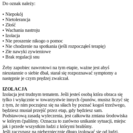
Do oznak należy:
• Niepokój
• Nietolerancja
• Złość
• Wachania nastroju
• Izolacja
• Nie proszenie nikogo o pomoc
• Nie chodzenie na spotkania (jeśli rozpocząłeś terapię)
• Złe nawyki zywieniowe
• Brak regulacji snu
Żeby zapobiec nawrotowi na tym etapie, ważne jest abyś
nieustannie o siebie dbał, starał się rozpoznawać symptomy a
następnie je czym prędzej zwalczał.
IZOLACJA
Izolacja jest trudnym tematem. Jeśli jesteś osobą która obraca się
tylko i wyłącznie w towarzystwie innych ćpunów, musisz liczyć się
z tym, że nim poczujesz się na siłach by poznać kogoś trzeźwego,
będziesz musiał przejść przez etap, gdy będziesz sam.
Podstawową zasadą wyleczenia, jest całkowita zmiana środowiska
w którym ćpaliśmy. Oznacza to zarówno unikanie sytuacji, miejsc
jak i przede wszystkim ludzi z którymi braliśmy.
Jeśli zaczynasz na niebezpiecznie długo izolować się od ludzi,