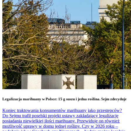
Legalizacja marihuany w Polsce: 15 g suszu i jedna roślina. Sejm zdecyduje
Koniec traktowania konsumentów marihuany jako przestępców?
Do Sejmu trafił poselski projekt ustawy zakładający legalizację
posiadania niewielkiej ilości marihuany. Przewiduje on również
możliwość uprawy w domu jednej rośliny. Czy w 2026 roku –