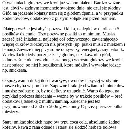
O wahaniach glukozy we krwi już wspomniałem. Bardzo ważne
jest, abyś w żadnym momencie swojego dnia, nie czuł się głodny.
Głód na jedzenie kojarzy nam się z głodem ćpania, a w przypadku
kodeinowców, dodatkowo z pustym żołądkiem przed braniem.
Dlatego ważne jest abyś spożywał kilka, najlepiej w okolicach 5
posiłków dziennie. Trzy pożywne posiłki to minimum. Musisz
zacząć jeść śniadania, najlepiej coś odżywczego, zawierającego
więcej cukrów złożonych niż prostych (np. płatki musli z mlekiem i
banan). Zawsze miej przy sobie odżywczy, energnetyczny batonik.
W chwilach kiedy poczujesz się głodny, oszukasz nim głód,
jednocześnie nie powodując szalonego wzrostu glukozy we krwi i
następującej po niej hipoglikemii, która mógłbyś wywołać jedząc
np. snickersa.
O spożywaniu dużej ilości warzyw, owoców i czystej wody nie
muszę chyba wspominać. Zapewne brakuje ci witamin i minerałów
i musisz zadbać o to, by te deficyty uzupełnić. Warto do tego, na
przykład podczas śniadania – ważne by w trakcie posiłków – brać
dodatkową tabletkę z multiwitaminą. Zalecane jest też
przyjmowanie od 250 do 500mg witaminy C przez pierwsze kilka
miesięcy.
Staraj unikać słodkich napojów typu coca cola, absolutnie żadnej
kofeiny, kawa z rana odpada i staraj się słodzić herbatę połową