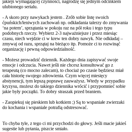
jakiejś wymagającej czynności, nagrodzę się jednym odcinkiem
ulubionego serialu.
- A skoro przy nawykach jestem . Zrób sobie listę swoich
ćpuńskich/leniwych zachowań np. odkładania talerzy do zmywania
‘na potem’, sprzątania w pokoju raz na pół roku i tego typu
podobnych rzeczy. Wybierz 2-3 najważniejsze i przez miesiąc
czasu, niech wejdzie ci w krew ten dobry nawyk. Nie odkładaj –
zmywaj od razu, sprzątaj na bieżąco itp. Pomoże ci to rozwinąć
organizację i pewną odpowiedzialność.
- Możesz prowadzić dziennik. Każdego dnia zapisywać swoje
emocje i odczucia. Nawet jeśli nie chcesz konsultować go z
terapeutą (co mocno zalecam), to chociaż po czasie będziesz miał
cała historię swojego zdrowienia. Czym więcej miesięcy
abstynencji, tym lepszą poprawę zauważysz. Wtedy w przypadku
kryzysu, możesz do takiego dziennika wrócić i przypomnieć sobie
jakie były początki. To dobry straszak przed braniem.
- Zaopiekuj się pieskiem lub kotkiem ;) Są to wspaniałe zwierzaki
do kochania i wspaniale potrafią odstresować.
To chyba tyle, z tego ci mi przychodzi do głowy. Jeśli macie jakieś
sugestie lub pytania, piszcie smiało.