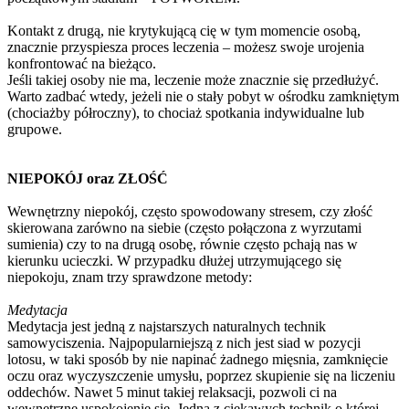
Kontakt z drugą, nie krytykującą cię w tym momencie osobą,
znacznie przyspiesza proces leczenia – możesz swoje urojenia
konfrontować na bieżąco.
Jeśli takiej osoby nie ma, leczenie może znacznie się przedłużyć.
Warto zadbać wtedy, jeżeli nie o stały pobyt w ośrodku zamkniętym
(chociażby półroczny), to chociaż spotkania indywidualne lub
grupowe.
NIEPOKÓJ oraz ZŁOŚĆ
Wewnętrzny niepokój, często spowodowany stresem, czy złość
skierowana zarówno na siebie (często połączona z wyrzutami
sumienia) czy to na drugą osobę, równie często pchają nas w
kierunku ucieczki. W przypadku dłużej utrzymującego się
niepokoju, znam trzy sprawdzone metody:
Medytacja
Medytacja jest jedną z najstarszych naturalnych technik
samowyciszenia. Najpopularniejszą z nich jest siad w pozycji
lotosu, w taki sposób by nie napinać żadnego mięsnia, zamknięcie
oczu oraz wyczyszczenie umysłu, poprzez skupienie się na liczeniu
oddechów. Nawet 5 minut takiej relaksacji, pozwoli ci na
wewnętrzne uspokojenie się. Jedną z ciekawych technik o której