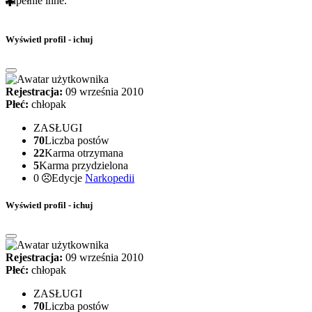
zupełnie inne.
Wyświetl profil - ichuj
Rejestracja:
09 września 2010
Płeć:
chłopak
ZASŁUGI
70
Liczba postów
22
Karma otrzymana
5
Karma przydzielona
0
Edycje
Narkopedii
Wyświetl profil - ichuj
Rejestracja:
09 września 2010
Płeć:
chłopak
ZASŁUGI
70
Liczba postów