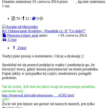
Ostatnio zmieniony 01 czerwca 2014 przez
ichuj
, łącznie zmieniany
1 raz.
ichuj
70 /
22 /
0
Re: Odstawianie Kodeiny - Poradnik cz. II "Co dalej?"
Nieprzeczytany post
autor:
ichuj
»
01 czerwca 2014
Cytuj
Zgłoś
Tradycyjnie proszę o komentarze. I liczę a dyskusję ;]
Spodobał mi się pomysł podpięcia wątku i zamknięcia go, by
stworzyć nowy, gdzie mozna porozmawiać na temat poradnika.
Fajnie jakby w przypadku tej części, moderatorzy postąpili
podobnie.
Tak też zrobię. Jeśli ktoś ma jakieś uwagi do powyższego poradnika,
zapraszam tutaj:
http://hyperreal.info/talk/odstawianie- ... 42262.html
@PT
Życie nie jest lepsze ani gorsze od naszych marzeń, jest tylko