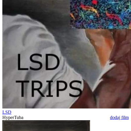
LSD
HyperTuba
dodaj film