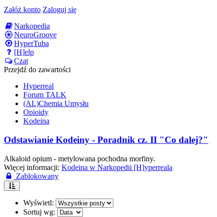
Załóż konto
Zaloguj się
Narkopedia
NeuroGroove
HyperTuba
[H]elp
Czat
Przejdź do zawartości
Hyperreal
Forum TALK
(AL)Chemia Umysłu
Opioidy
Kodeina
Odstawianie Kodeiny - Poradnik cz. II "Co dalej?"
Alkaloid opium - metylowana pochodna morfiny.
Więcej informacji:
Kodeina w Narkopedii [H]yperreala
Zablokowany
Wyświetl:
Sortuj wg: