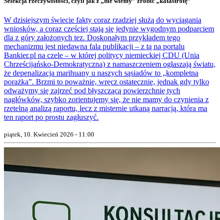
Selekcja rzeczywistości, czyli jak z „nie wiemy” zrobić „katastrofę”
W dzisiejszym świecie fakty coraz rzadziej służą do wyciągania
wniosków, a coraz częściej stają się jedynie wygodnym podparciem
dla z góry założonych tez. Doskonałym przykładem tego
mechanizmu jest niedawna fala publikacji – z tą na portalu
Bankier.pl na czele – w której politycy niemieckiej CDU (Unia
Chrześcijańsko-Demokratyczna) z namaszczeniem ogłaszają światu,
że depenalizacja marihuany u naszych sąsiadów to „kompletna
porażka”. Brzmi to poważnie, wręcz ostatecznie, jednak gdy tylko
odważymy się zajrzeć pod błyszczącą powierzchnię tych
nagłówków, szybko zorientujemy się, że nie mamy do czynienia z
rzetelną analizą raportu, lecz z misternie utkaną narracją, która ma
ten raport po prostu zagłuszyć.
piątek, 10. Kwiecień 2026 - 11:00