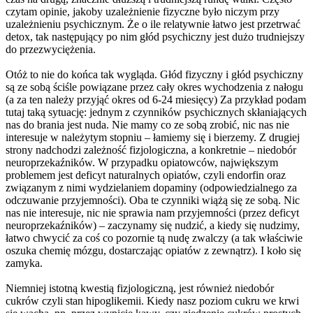
czytam opinie, jakoby uzależnienie fizyczne było niczym przy
uzależnieniu psychicznym. Że o ile relatywnie łatwo jest przetrwać
detox, tak następujący po nim głód psychiczny jest dużo trudniejszy
do przezwyciężenia.
Otóż to nie do końca tak wygląda. Głód fizyczny i głód psychiczny
są ze sobą ściśle powiązane przez cały okres wychodzenia z nałogu
(a za ten należy przyjąć okres od 6-24 miesięcy) Za przykład podam
tutaj taką sytuację: jednym z czynników psychicznych skłaniających
nas do brania jest nuda. Nie mamy co ze sobą zrobić, nic nas nie
interesuje w należytym stopniu – łamiemy się i bierzemy. Z drugiej
strony nadchodzi zależność fizjologiczna, a konkretnie – niedobór
neuroprzekaźników. W przypadku opiatowców, największym
problemem jest deficyt naturalnych opiatów, czyli endorfin oraz
związanym z nimi wydzielaniem dopaminy (odpowiedzialnego za
odczuwanie przyjemności). Oba te czynniki wiążą się ze sobą. Nic
nas nie interesuje, nic nie sprawia nam przyjemności (przez deficyt
neuroprzekaźników) – zaczynamy się nudzić, a kiedy się nudzimy,
łatwo chwycić za coś co pozornie tą nudę zwalczy (a tak właściwie
oszuka chemię mózgu, dostarczając opiatów z zewnątrz). I koło się
zamyka.
Niemniej istotną kwestią fizjologiczną, jest również niedobór
cukrów czyli stan hipoglikemii. Kiedy nasz poziom cukru we krwi