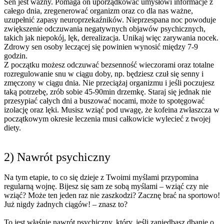
Sen jest ważny. Pomaga on uporządkować umysłowi informacje z
całego dnia, zregenerować organizm oraz co dla nas ważne,
uzupełnić zapasy neuroprzekaźników. Nieprzespana noc powoduje
zwiększenie odczuwania negatywnych objawów psychicznych,
takich jak niepokój, lęk, derealizacja. Unikaj więc zarywania nocek.
Zdrowy sen osoby leczącej się powinien wynosić między 7-9
godzin.
Z początku możesz odczuwać bezsenność wieczorami oraz totalne
rozregulowanie snu w ciągu doby, np. będziesz czuł się senny i
zmęczony w ciągu dnia. Nie przeciążaj organizmu i jeśli poczujesz
taką potrzebę, zrób sobie 45-90min drzemkę. Staraj się jednak nie
przesypiać całych dni a buszować nocami, może to spotęgować
izolację oraz lęki. Musisz wziąć pod uwagę, że kofeina zwłaszcza w
początkowym okresie leczenia musi całkowicie wylecieć z twojej
diety.
2) Nawrót psychiczny
Na tym etapie, to co się dzieje z Twoimi myślami przypomina
regularną wojnę. Bijesz się sam ze sobą myślami – wziąć czy nie
wziąć? Może ten jeden raz nie zaszkodzi? Zacznę brać na sportowo!
Już nigdy żadnych ciągów! – znasz to?
To jest właśnie nawrót psychiczny, który, jeśli zaniedbasz dbanie o