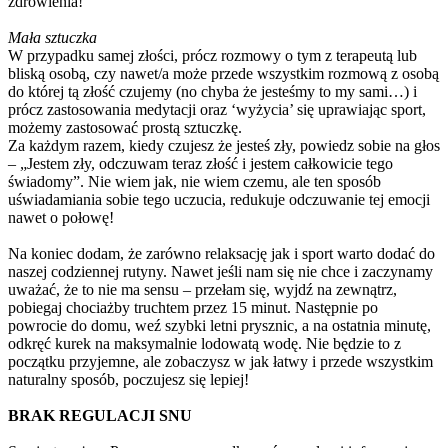
zdrowienia!
Mała sztuczka
W przypadku samej złości, prócz rozmowy o tym z terapeutą lub
bliską osobą, czy nawet/a może przede wszystkim rozmową z osobą
do której tą złość czujemy (no chyba że jesteśmy to my sami…) i
prócz zastosowania medytacji oraz ‘wyżycia’ się uprawiając sport,
możemy zastosować prostą sztuczkę.
Za każdym razem, kiedy czujesz że jesteś zły, powiedz sobie na głos
– „Jestem zły, odczuwam teraz złość i jestem całkowicie tego
świadomy”. Nie wiem jak, nie wiem czemu, ale ten sposób
uświadamiania sobie tego uczucia, redukuje odczuwanie tej emocji
nawet o połowę!
Na koniec dodam, że zarówno relaksację jak i sport warto dodać do
naszej codziennej rutyny. Nawet jeśli nam się nie chce i zaczynamy
uważać, że to nie ma sensu – przełam się, wyjdź na zewnątrz,
pobiegaj chociażby truchtem przez 15 minut. Następnie po
powrocie do domu, weź szybki letni prysznic, a na ostatnia minutę,
odkręć kurek na maksymalnie lodowatą wodę. Nie będzie to z
początku przyjemne, ale zobaczysz w jak łatwy i przede wszystkim
naturalny sposób, poczujesz się lepiej!
BRAK REGULACJI SNU