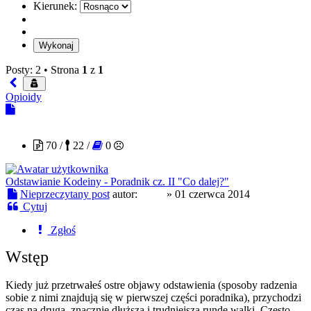
Kierunek:
Posty: 2 •
Strona
1
z
1
Opioidy
ichuj
70 /
22 /
0
Odstawianie Kodeiny - Poradnik cz. II "Co dalej?"
Nieprzeczytany post
autor:
ichuj
»
01 czerwca 2014
Cytuj
Zgłoś
Wstęp
Kiedy już przetrwałeś ostre objawy odstawienia (sposoby radzenia
sobie z nimi znajdują się w pierwszej części poradnika), przychodzi
czas na drugą, znacznie dłuższą i trudniejszą rundę walki. Często