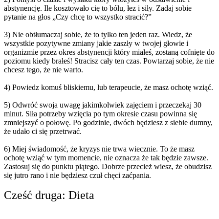
abstynencję. Ile kosztowało cię to bólu, łez i siły. Zadaj sobie
pytanie na głos „Czy chcę to wszystko stracić?”
3) Nie obtłumaczaj sobie, że to tylko ten jeden raz. Wiedz, że
wszystkie pozytywne zmiany jakie zaszły w twojej głowie i
organizmie przez okres abstynencji który miałeś, zostaną cofnięte do
poziomu kiedy brałeś! Stracisz cały ten czas. Powtarzaj sobie, że nie
chcesz tego, że nie warto.
4) Powiedz komuś bliskiemu, lub terapeucie, że masz ochotę wziąć.
5) Odwróć swoja uwagę jakimkolwiek zajęciem i przeczekaj 30
minut. Siła potrzeby wzięcia po tym okresie czasu powinna się
zmniejszyć o połowę. Po godzinie, dwóch będziesz z siebie dumny,
że udało ci się przetrwać.
6) Miej świadomość, że kryzys nie trwa wiecznie. To że masz
ochotę wziąć w tym momencie, nie oznacza że tak będzie zawsze.
Zastosuj się do punktu piątego. Dobrze przecież wiesz, że obudzisz
się jutro rano i nie będziesz czuł chęci zaćpania.
Cześć druga: Dieta