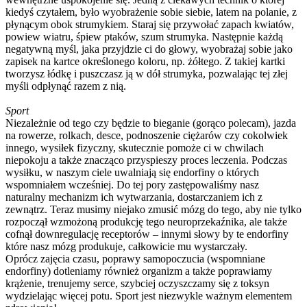
kiedyś czytałem, było wyobrażenie sobie siebie, latem na polanie, z
płynącym obok strumykiem. Staraj się przywołać zapach kwiatów,
powiew wiatru, śpiew ptaków, szum strumyka. Następnie każdą
negatywną myśl, jaka przyjdzie ci do głowy, wyobrażaj sobie jako
zapisek na kartce określonego koloru, np. żółtego. Z takiej kartki
tworzysz łódkę i puszczasz ją w dół strumyka, pozwalając tej złej
myśli odpłynąć razem z nią.
Sport
Niezależnie od tego czy będzie to bieganie (gorąco polecam), jazda
na rowerze, rolkach, desce, podnoszenie ciężarów czy cokolwiek
innego, wysiłek fizyczny, skutecznie pomoże ci w chwilach
niepokoju a także znacząco przyspieszy proces leczenia. Podczas
wysiłku, w naszym ciele uwalniają się endorfiny o których
wspomniałem wcześniej. Do tej pory zastępowaliśmy nasz
naturalny mechanizm ich wytwarzania, dostarczaniem ich z
zewnątrz. Teraz musimy niejako zmusić mózg do tego, aby nie tylko
rozpoczął wzmożoną produkcję tego neuroprzekaźnika, ale także
cofnął downregulację receptorów – innymi słowy by te endorfiny
które nasz mózg produkuje, całkowicie mu wystarczały.
Oprócz zajęcia czasu, poprawy samopoczucia (wspomniane
endorfiny) dotleniamy również organizm a także poprawiamy
krążenie, trenujemy serce, szybciej oczyszczamy się z toksyn
wydzielając więcej potu. Sport jest niezwykle ważnym elementem