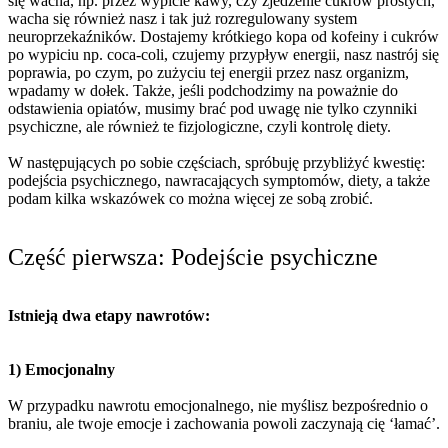
się wacha, np. przez wypicie kawy, czy zjedzenie cukrów prostych,
wacha się również nasz i tak już rozregulowany system
neuroprzekaźników. Dostajemy krótkiego kopa od kofeiny i cukrów
po wypiciu np. coca-coli, czujemy przypływ energii, nasz nastrój się
poprawia, po czym, po zużyciu tej energii przez nasz organizm,
wpadamy w dołek. Także, jeśli podchodzimy na poważnie do
odstawienia opiatów, musimy brać pod uwagę nie tylko czynniki
psychiczne, ale również te fizjologiczne, czyli kontrolę diety.
W następujących po sobie częściach, spróbuję przybliżyć kwestię:
podejścia psychicznego, nawracających symptomów, diety, a także
podam kilka wskazówek co można więcej ze sobą zrobić.
Część pierwsza: Podejście psychiczne
Istnieją dwa etapy nawrotów:
1) Emocjonalny
W przypadku nawrotu emocjonalnego, nie myślisz bezpośrednio o
braniu, ale twoje emocje i zachowania powoli zaczynają cię ‘łamać’.