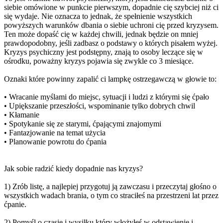
siebie omówione w punkcie pierwszym, dopadnie cię szybciej niż ci
się wydaje. Nie oznacza to jednak, że spełnienie wszystkich
powyższych warunków dbania o siebie uchroni cię przed kryzysem.
Ten może dopaść cię w każdej chwili, jednak będzie on mniej
prawdopodobny, jeśli zadbasz o podstawy o których pisałem wyżej.
Kryzys psychiczny jest podstępny, znają to osoby leczące się w
ośrodku, poważny kryzys pojawia się zwykle co 3 miesiące.
Oznaki które powinny zapalić ci lampkę ostrzegawczą w głowie to:
• Wracanie myślami do miejsc, sytuacji i ludzi z którymi się ćpało
• Upiększanie przeszłości, wspominanie tylko dobrych chwil
• Kłamanie
• Spotykanie się ze starymi, ćpającymi znajomymi
• Fantazjowanie na temat użycia
• Planowanie powrotu do ćpania
Jak sobie radzić kiedy dopadnie nas kryzys?
1) Zrób listę, a najlepiej przygotuj ją zawczasu i przeczytaj głośno o
wszystkich wadach brania, o tym co straciłeś na przestrzeni lat przez
ćpanie.
2) Pomyśl o czasie i wysiłku który włożyłeś w odstawienie i