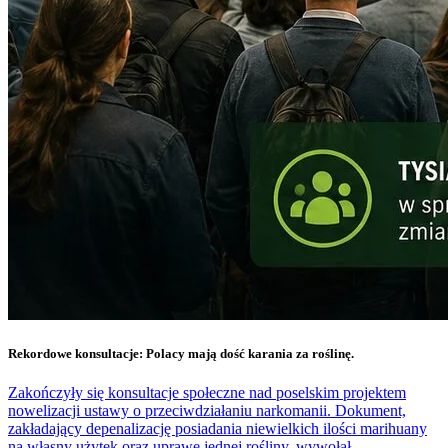
Rekordowe konsultacje: Polacy mają dość karania za roślinę.
Zakończyły się konsultacje społeczne nad poselskim projektem
nowelizacji ustawy o przeciwdziałaniu narkomanii. Dokument,
zakładający depenalizację posiadania niewielkich ilości marihuany
na własny użytek oraz uprawę jednej rośliny, wywołał