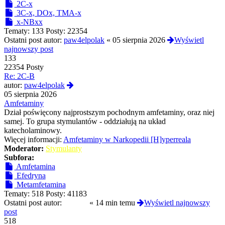
2C-x
3C-x, DOx, TMA-x
x-NBxx
Tematy:
133
Posty:
22354
Ostatni post autor:
paw4elpolak
«
05 sierpnia 2026
Wyświetl
najnowszy post
133
22354 Posty
Re: 2C-B
Wyświetl
autor:
paw4elpolak
najnowszy
05 sierpnia 2026
post
Amfetaminy
Dział poświęcony najprostszym pochodnym amfetaminy, oraz niej
samej. To grupa stymulantów - oddziałują na układ
katecholaminowy.
Więcej informacji:
Amfetaminy w Narkopedii [H]yperreala
Moderator:
Stymulanty
Subfora:
Amfetamina
Efedryna
Metamfetamina
Tematy:
518
Posty:
41183
Ostatni post autor:
liukang
«
14 min temu
Wyświetl najnowszy
post
518