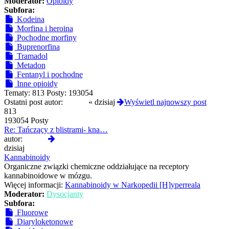
Moderator:
Opioidy
Subfora:
Kodeina
Morfina i heroina
Pochodne morfiny
Buprenorfina
Tramadol
Metadon
Fentanyl i pochodne
Inne opioidy
Tematy:
813
Posty:
193054
Ostatni post autor:
Czoug
«
dzisiaj
Wyświetl najnowszy post
813
193054 Posty
Re: Tańczący z blistrami- kna…
Wyświetl
autor:
Czoug
najnowszy
dzisiaj
post
Kannabinoidy
Organiczne związki chemiczne oddziałujące na receptory
kannabinoidowe w mózgu.
Więcej informacji:
Kannabinoidy w Narkopedii [H]yperreala
Moderator:
Dysocjanty
Subfora:
Fluorowe
Diaryloketonowe