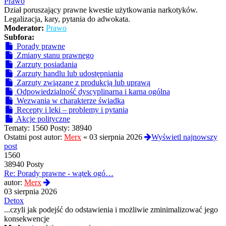
post
Prawo
Dział poruszający prawne kwestie użytkowania narkotyków.
Legalizacja, kary, pytania do adwokata.
Moderator:
Prawo
Subfora:
Porady prawne
Zmiany stanu prawnego
Zarzuty posiadania
Zarzuty handlu lub udostępniania
Zarzuty związane z produkcją lub uprawą
Odpowiedzialność dyscyplinarna i karna ogólna
Wezwania w charakterze świadka
Recepty i leki – problemy i pytania
Akcje polityczne
Tematy:
1560
Posty:
38940
Ostatni post autor:
Merx
«
03 sierpnia 2026
Wyświetl najnowszy
post
1560
38940 Posty
Re: Porady prawne - wątek ogó…
Wyświetl
autor:
Merx
najnowszy
03 sierpnia 2026
post
Detox
...czyli jak podejść do odstawienia i możliwie zminimalizować jego
konsekwencje