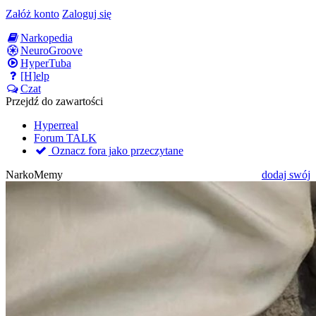
Załóż konto
Zaloguj się
Narkopedia
NeuroGroove
HyperTuba
[H]elp
Czat
Przejdź do zawartości
Hyperreal
Forum TALK
Oznacz fora jako przeczytane
NarkoMemy
dodaj swój