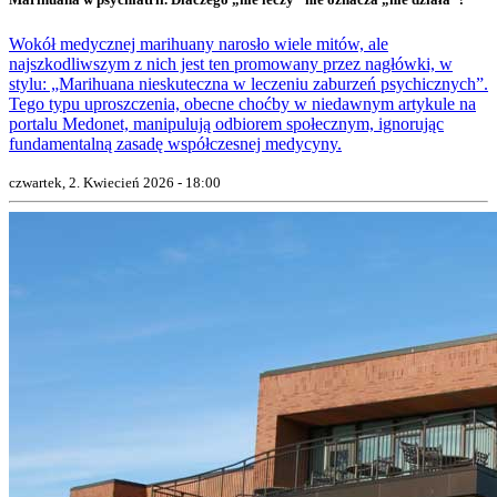
Wokół medycznej marihuany narosło wiele mitów, ale
najszkodliwszym z nich jest ten promowany przez nagłówki, w
stylu: „Marihuana nieskuteczna w leczeniu zaburzeń psychicznych”.
Tego typu uproszczenia, obecne choćby w niedawnym artykule na
portalu Medonet, manipulują odbiorem społecznym, ignorując
fundamentalną zasadę współczesnej medycyny.
czwartek, 2. Kwiecień 2026 - 18:00