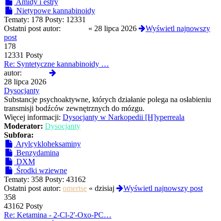
Amidy i estry
Nietypowe kannabinoidy
Tematy:
178
Posty:
12331
Ostatni post autor:
awonor
«
28 lipca 2026
Wyświetl najnowszy
post
178
12331 Posty
Re: Syntetyczne kannabinoidy …
Wyświetl
autor:
awonor
najnowszy
28 lipca 2026
post
Dysocjanty
Substancje psychoaktywne, których działanie polega na osłabieniu
transmisji bodźców zewnętrznych do mózgu.
Więcej informacji:
Dysocjanty w Narkopedii [H]yperreala
Moderator:
Dysocjanty
Subfora:
Arylcykloheksaminy
Benzydamina
DXM
Środki wziewne
Tematy:
358
Posty:
43162
Ostatni post autor:
omertse
«
dzisiaj
Wyświetl najnowszy post
358
43162 Posty
Re: Ketamina - 2-Cl-2'-Oxo-PC…