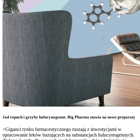
Jad ropuch i grzyby halucynogenne. Big Pharma stawia na nowe preparaty
>Giganci rynku farmaceutycznego ruszają z inwestycjami w
opracowanie leków bazujących na substancjach halucynogennych.