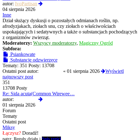
Wyświetl
autor:
IvoPartisan
najnowszy
04 sierpnia 2026
post
Inne
Dział służący dyskusji o pozostałych odmianach roślin, np.
afrodyzjakach, ziołach snu, czy ziołach o właściwościach
uspokajających i sedatywnych a także o substancjach pochodzących
z organizmów zwierząt.
Moderatorzy:
Wszyscy moderatorzy
,
Magiczny Ogród
Subfora:
Psiankowate
Substancje odzwierzęce
Tematy:
351
Posty:
13708
Ostatni post autor:
Termos789
«
01 sierpnia 2026
Wyświetl
najnowszy post
351
13708 Posty
Re: Sida acuta(Common Wirewee…
Wyświetl
autor:
Termos789
najnowszy
01 sierpnia 2026
post
Forum
Tematy
Ostatni post
Miksy
Łączysz?
Doradź!
patrz: Reguły działu i
Spis treści