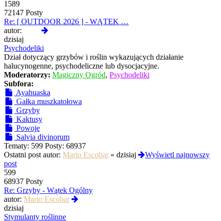
1589
72147 Posty
Re: [ OUTDOOR 2026 ] - WĄTEK …
Wyświetl
autor:
Qlop
najnowszy
dzisiaj
post
Psychodeliki
Dział dotyczący grzybów i roślin wykazujących działanie
halucynogenne, psychodeliczne lub dysocjacyjne.
Moderatorzy:
Magiczny Ogród
,
Psychodeliki
Subfora:
Ayahuaska
Gałka muszkatołowa
Grzyby
Kaktusy
Powoje
Salvia divinorum
Tematy:
599
Posty:
68937
Ostatni post autor:
Mario Escobar
«
dzisiaj
Wyświetl najnowszy
post
599
68937 Posty
Re: Grzyby - Wątek Ogólny
Wyświetl
autor:
Mario Escobar
najnowszy
dzisiaj
post
Stymulanty roślinne