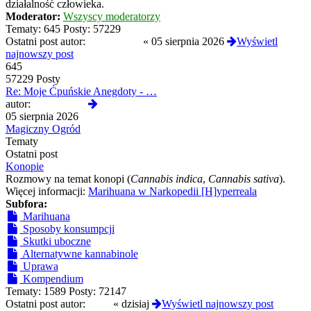
działalność człowieka.
Moderator:
Wszyscy moderatorzy
Tematy:
645
Posty:
57229
Ostatni post autor:
Reanimated
«
05 sierpnia 2026
Wyświetl
najnowszy post
645
57229 Posty
Re: Moje Ćpuńskie Anegdoty - …
Wyświetl
autor:
Reanimated
najnowszy
05 sierpnia 2026
post
Magiczny Ogród
Tematy
Ostatni post
Konopie
Rozmowy na temat konopi (
Cannabis indica
,
Cannabis sativa
).
Więcej informacji:
Marihuana w Narkopedii [H]yperreala
Subfora:
Marihuana
Sposoby konsumpcji
Skutki uboczne
Alternatywne kannabinole
Uprawa
Kompendium
Tematy:
1589
Posty:
72147
Ostatni post autor:
Qlop
«
dzisiaj
Wyświetl najnowszy post