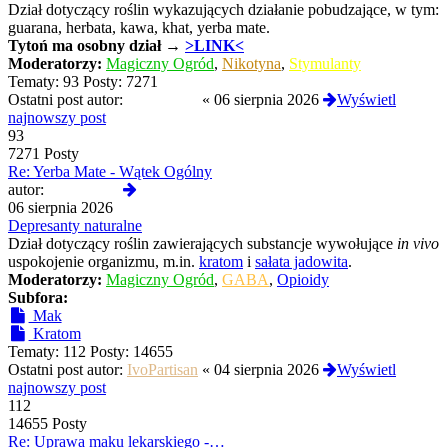
Dział dotyczący roślin wykazujących działanie pobudzające, w tym:
guarana, herbata, kawa, khat, yerba mate.
Tytoń
ma osobny dział →
>LINK<
Moderatorzy:
Magiczny Ogród
,
Nikotyna
,
Stymulanty
Tematy:
93
Posty:
7271
Ostatni post autor:
Termos789
«
06 sierpnia 2026
Wyświetl
najnowszy post
93
7271 Posty
Re: Yerba Mate - Wątek Ogólny
Wyświetl
autor:
Termos789
najnowszy
06 sierpnia 2026
post
Depresanty naturalne
Dział dotyczący roślin zawierających substancje wywołujące
in vivo
uspokojenie organizmu, m.in.
kratom
i
sałata jadowita
.
Moderatorzy:
Magiczny Ogród
,
GABA
,
Opioidy
Subfora:
Mak
Kratom
Tematy:
112
Posty:
14655
Ostatni post autor:
IvoPartisan
«
04 sierpnia 2026
Wyświetl
najnowszy post
112
14655 Posty
Re: Uprawa maku lekarskiego -…