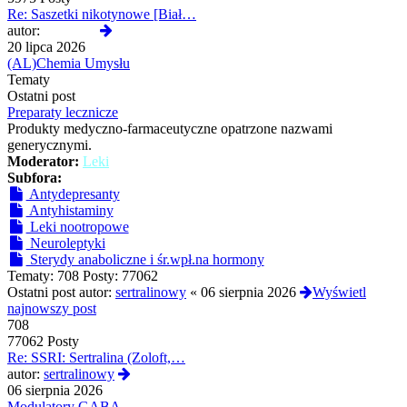
Re: Saszetki nikotynowe [Biał…
Wyświetl
autor:
yoshi420
najnowszy
20 lipca 2026
post
(AL)Chemia Umysłu
Tematy
Ostatni post
Preparaty lecznicze
Produkty medyczno-farmaceutyczne opatrzone nazwami
generycznymi.
Moderator:
Leki
Subfora:
Antydepresanty
Antyhistaminy
Leki nootropowe
Neuroleptyki
Sterydy anaboliczne i śr.wpł.na hormony
Tematy:
708
Posty:
77062
Ostatni post autor:
sertralinowy
«
06 sierpnia 2026
Wyświetl
najnowszy post
708
77062 Posty
Re: SSRI: Sertralina (Zoloft,…
Wyświetl
autor:
sertralinowy
najnowszy
06 sierpnia 2026
post
Modulatory GABA