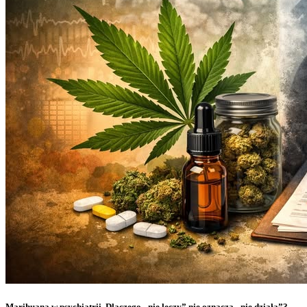
Marihuana w psychiatrii. Dlaczego „nie leczy” nie oznacza „nie działa”?