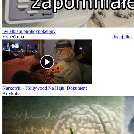
uwielbiam pirolidynoketony
HyperTuba
dodaj film
Narkotyki - Hollywood Na Haju. Dokument
Artykuły