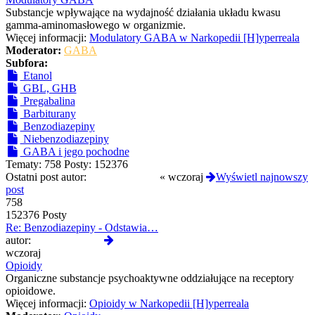
Substancje wpływające na wydajność działania układu kwasu
gamma-aminomasłowego w organizmie.
Więcej informacji:
Modulatory GABA w Narkopedii [H]yperreala
Moderator:
GABA
Subfora:
Etanol
GBL, GHB
Pregabalina
Barbiturany
Benzodiazepiny
Niebenzodiazepiny
GABA i jego pochodne
Tematy:
758
Posty:
152376
Ostatni post autor:
CloneserSztuki
«
wczoraj
Wyświetl najnowszy
post
758
152376 Posty
Re: Benzodiazepiny - Odstawia…
Wyświetl
autor:
CloneserSztuki
najnowszy
wczoraj
post
Opioidy
Organiczne substancje psychoaktywne oddziałujące na receptory
opioidowe.
Więcej informacji:
Opioidy w Narkopedii [H]yperreala