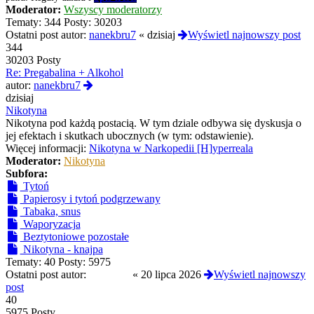
Moderator:
Wszyscy moderatorzy
Tematy:
344
Posty:
30203
Ostatni post autor:
nanekbru7
«
dzisiaj
Wyświetl najnowszy post
344
30203 Posty
Re: Pregabalina + Alkohol
Wyświetl
autor:
nanekbru7
najnowszy
dzisiaj
post
Nikotyna
Nikotyna pod każdą postacią. W tym dziale odbywa się dyskusja o
jej efektach i skutkach ubocznych (w tym: odstawienie).
Więcej informacji:
Nikotyna w Narkopedii [H]yperreala
Moderator:
Nikotyna
Subfora:
Tytoń
Papierosy i tytoń podgrzewany
Tabaka, snus
Waporyzacja
Beztytoniowe pozostałe
Nikotyna - knajpa
Tematy:
40
Posty:
5975
Ostatni post autor:
yoshi420
«
20 lipca 2026
Wyświetl najnowszy
post
40
5975 Posty