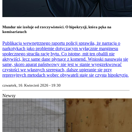
Mundur nie izoluje od rzeczywistości. O hipokryzji, która pęka na
komisariatach
Publikacja wewnętrznego raportu policji sprawiła, że narracja o
narkotykach jako problemie dotyczącym wyłącznie marginesu
społecznego straciła rację bytu. Co istotne, mit ten obalili nie
aktywiści, lecz same dane płynące z komend. Wnioski nasuwają się
same, skoro aparat państwowy nie jest w stanie wyegzekwować
czystości we własnych szeregach, dalsze upieranie się przy
represyjnych metodach wobec obywateli staje się czystą hipokryzją.
czwartek, 16. Kwiecień 2026 - 19:30
Newsy