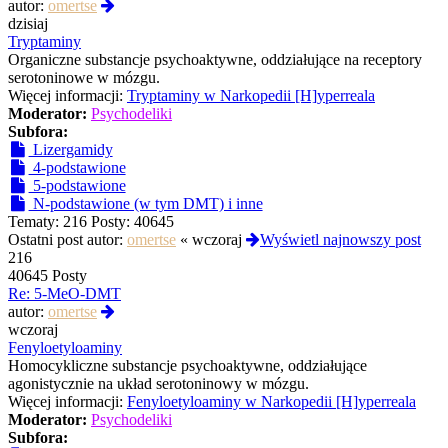
Wyświetl
autor:
omertse
najnowszy
dzisiaj
post
Tryptaminy
Organiczne substancje psychoaktywne, oddziałujące na receptory
serotoninowe w mózgu.
Więcej informacji:
Tryptaminy w Narkopedii [H]yperreala
Moderator:
Psychodeliki
Subfora:
Lizergamidy
4-podstawione
5-podstawione
N-podstawione (w tym DMT) i inne
Tematy:
216
Posty:
40645
Ostatni post autor:
omertse
«
wczoraj
Wyświetl najnowszy post
216
40645 Posty
Re: 5-MeO-DMT
Wyświetl
autor:
omertse
najnowszy
wczoraj
post
Fenyloetyloaminy
Homocykliczne substancje psychoaktywne, oddziałujące
agonistycznie na układ serotoninowy w mózgu.
Więcej informacji:
Fenyloetyloaminy w Narkopedii [H]yperreala
Moderator:
Psychodeliki
Subfora: