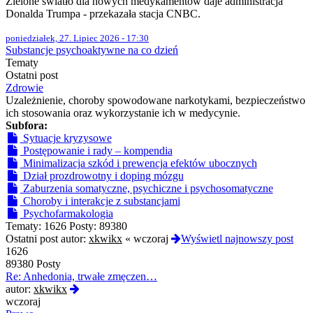
Zielone światło dla nowych medykamentów daje administracja
Donalda Trumpa - przekazała stacja CNBC.
poniedziałek, 27. Lipiec 2026 - 17:30
Substancje psychoaktywne na co dzień
Tematy
Ostatni post
Zdrowie
Uzależnienie, choroby spowodowane narkotykami, bezpieczeństwo
ich stosowania oraz wykorzystanie ich w medycynie.
Subfora:
Sytuacje kryzysowe
Postępowanie i rady – kompendia
Minimalizacja szkód i prewencja efektów ubocznych
Dział prozdrowotny i doping mózgu
Zaburzenia somatyczne, psychiczne i psychosomatyczne
Choroby i interakcje z substancjami
Psychofarmakologia
Tematy:
1626
Posty:
89380
Ostatni post autor:
xkwikx
«
wczoraj
Wyświetl najnowszy post
1626
89380 Posty
Re: Anhedonia, trwałe zmęczen…
Wyświetl
autor:
xkwikx
najnowszy
wczoraj