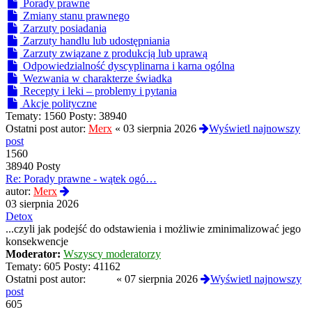
Porady prawne
Zmiany stanu prawnego
Zarzuty posiadania
Zarzuty handlu lub udostępniania
Zarzuty związane z produkcją lub uprawą
Odpowiedzialność dyscyplinarna i karna ogólna
Wezwania w charakterze świadka
Recepty i leki – problemy i pytania
Akcje polityczne
Tematy:
1560
Posty:
38940
Ostatni post autor:
Merx
«
03 sierpnia 2026
Wyświetl najnowszy
post
1560
38940 Posty
Re: Porady prawne - wątek ogó…
Wyświetl
autor:
Merx
najnowszy
03 sierpnia 2026
post
Detox
...czyli jak podejść do odstawienia i możliwie zminimalizować jego
konsekwencje
Moderator:
Wszyscy moderatorzy
Tematy:
605
Posty:
41162
Ostatni post autor:
01hfa
«
07 sierpnia 2026
Wyświetl najnowszy
post
605