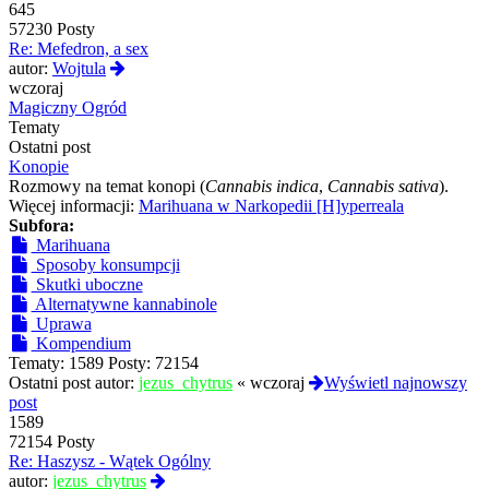
645
57230 Posty
Re: Mefedron, a sex
Wyświetl
autor:
Wojtula
najnowszy
wczoraj
post
Magiczny Ogród
Tematy
Ostatni post
Konopie
Rozmowy na temat konopi (
Cannabis indica
,
Cannabis sativa
).
Więcej informacji:
Marihuana w Narkopedii [H]yperreala
Subfora:
Marihuana
Sposoby konsumpcji
Skutki uboczne
Alternatywne kannabinole
Uprawa
Kompendium
Tematy:
1589
Posty:
72154
Ostatni post autor:
jezus_chytrus
«
wczoraj
Wyświetl najnowszy
post
1589
72154 Posty
Re: Haszysz - Wątek Ogólny
Wyświetl
autor:
jezus_chytrus