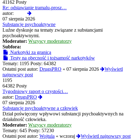
41162 Posty
Re: odstawianie tramalu-prosz…
Wyświetl
autor:
01hfa
najnowszy
07 sierpnia 2026
post
Substancje psychoaktywne
Luźne dyskusje na tematy związane z substancjami
psychoaktywnymi.
Moderator:
Wszyscy moderatorzy
Subfora:
Narkotyki za granicą
Testy na obecność i tożsamość narkotyków
Tematy:
1195
Posty:
64382
Ostatni post autor:
DrugsPRO
«
07 sierpnia 2026
Wyświetl
najnowszy post
1195
64382 Posty
Tygodniowy raport o czystości…
Wyświetl
autor:
DrugsPRO
najnowszy
07 sierpnia 2026
post
Substancje psychoaktywne a człowiek
Dział poświęcony wpływowi substancji psychoaktywnych na
działalność człowieka.
Moderator:
Wszyscy moderatorzy
Tematy:
645
Posty:
57230
Ostatni post autor:
Wojtula
«
wczoraj
Wyświetl najnowszy post