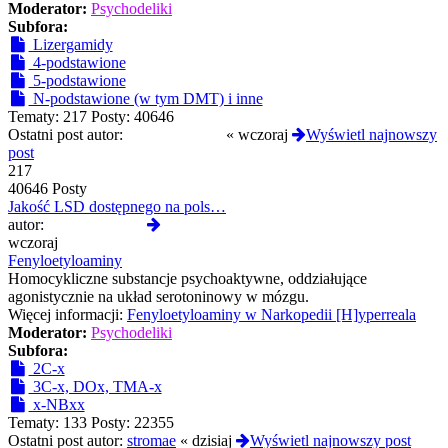
Moderator:
Psychodeliki
Subfora:
Lizergamidy
4-podstawione
5-podstawione
N-podstawione (w tym DMT) i inne
Tematy:
217
Posty:
40646
Ostatni post autor:
Gregorianexxx
«
wczoraj
Wyświetl najnowszy
post
217
40646 Posty
Jakość LSD dostępnego na pols…
Wyświetl
autor:
Gregorianexxx
najnowszy
wczoraj
post
Fenyloetyloaminy
Homocykliczne substancje psychoaktywne, oddziałujące
agonistycznie na układ serotoninowy w mózgu.
Więcej informacji:
Fenyloetyloaminy w Narkopedii [H]yperreala
Moderator:
Psychodeliki
Subfora:
2C-x
3C-x, DOx, TMA-x
x-NBxx
Tematy:
133
Posty:
22355
Ostatni post autor:
stromae
«
dzisiaj
Wyświetl najnowszy post