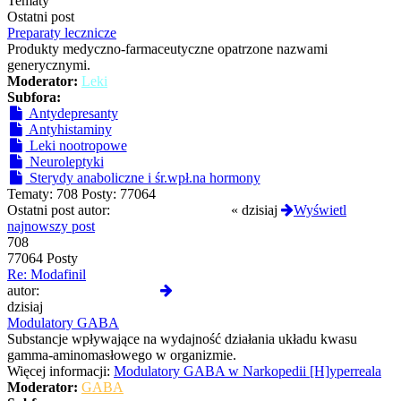
Tematy
Ostatni post
Preparaty lecznicze
Produkty medyczno-farmaceutyczne opatrzone nazwami
generycznymi.
Moderator:
Leki
Subfora:
Antydepresanty
Antyhistaminy
Leki nootropowe
Neuroleptyki
Sterydy anaboliczne i śr.wpł.na hormony
Tematy:
708
Posty:
77064
Ostatni post autor:
GermanskiOprawca
«
dzisiaj
Wyświetl
najnowszy post
708
77064 Posty
Re: Modafinil
Wyświetl
autor:
GermanskiOprawca
najnowszy
dzisiaj
post
Modulatory GABA
Substancje wpływające na wydajność działania układu kwasu
gamma-aminomasłowego w organizmie.
Więcej informacji:
Modulatory GABA w Narkopedii [H]yperreala
Moderator:
GABA