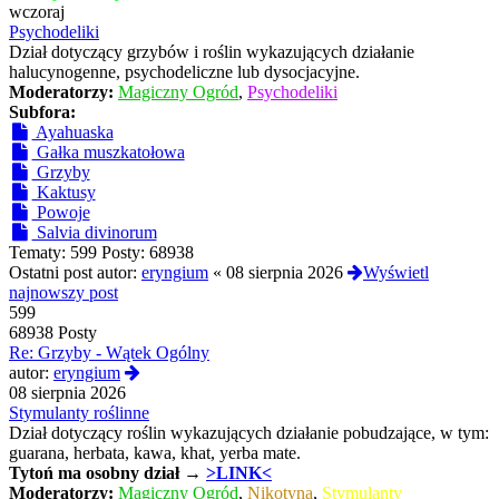
najnowszy
wczoraj
post
Psychodeliki
Dział dotyczący grzybów i roślin wykazujących działanie
halucynogenne, psychodeliczne lub dysocjacyjne.
Moderatorzy:
Magiczny Ogród
,
Psychodeliki
Subfora:
Ayahuaska
Gałka muszkatołowa
Grzyby
Kaktusy
Powoje
Salvia divinorum
Tematy:
599
Posty:
68938
Ostatni post autor:
eryngium
«
08 sierpnia 2026
Wyświetl
najnowszy post
599
68938 Posty
Re: Grzyby - Wątek Ogólny
Wyświetl
autor:
eryngium
najnowszy
08 sierpnia 2026
post
Stymulanty roślinne
Dział dotyczący roślin wykazujących działanie pobudzające, w tym:
guarana, herbata, kawa, khat, yerba mate.
Tytoń
ma osobny dział →
>LINK<
Moderatorzy:
Magiczny Ogród
,
Nikotyna
,
Stymulanty