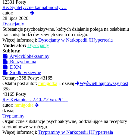
12331 Posty
Re: Syntetyczne kannabinoidy …
Wyświetl
autor:
awonor
najnowszy
28 lipca 2026
post
Dysocjanty
Substancje psychoaktywne, których działanie polega na osłabieniu
transmisji bodźców zewnętrznych do mózgu.
Więcej informacji:
Dysocjanty w Narkopedii [H]yperreala
Moderator:
Dysocjanty
Subfora:
Arylcykloheksaminy
Benzydamina
DXM
Środki wziewne
Tematy:
358
Posty:
43165
Ostatni post autor:
mmigotka
«
dzisiaj
Wyświetl najnowszy post
358
43165 Posty
Re: Ketamina - 2-Cl-2'-Oxo-PC…
Wyświetl
autor:
mmigotka
najnowszy
dzisiaj
post
Tryptaminy
Organiczne substancje psychoaktywne, oddziałujące na receptory
serotoninowe w mózgu.
Więcej informacji:
Tryptaminy w Narkopedii [H]yperreala