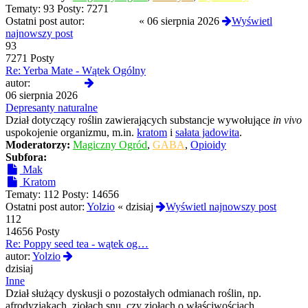
Tematy:
93
Posty:
7271
Ostatni post autor:
Termos789
«
06 sierpnia 2026
Wyświetl
najnowszy post
93
7271 Posty
Re: Yerba Mate - Wątek Ogólny
Wyświetl
autor:
Termos789
najnowszy
06 sierpnia 2026
post
Depresanty naturalne
Dział dotyczący roślin zawierających substancje wywołujące
in vivo
uspokojenie organizmu, m.in.
kratom
i
sałata jadowita
.
Moderatorzy:
Magiczny Ogród
,
GABA
,
Opioidy
Subfora:
Mak
Kratom
Tematy:
112
Posty:
14656
Ostatni post autor:
Yolzio
«
dzisiaj
Wyświetl najnowszy post
112
14656 Posty
Re: Poppy seed tea - wątek og…
Wyświetl
autor:
Yolzio
najnowszy
dzisiaj
post
Inne
Dział służący dyskusji o pozostałych odmianach roślin, np.
afrodyzjakach, ziołach snu, czy ziołach o właściwościach