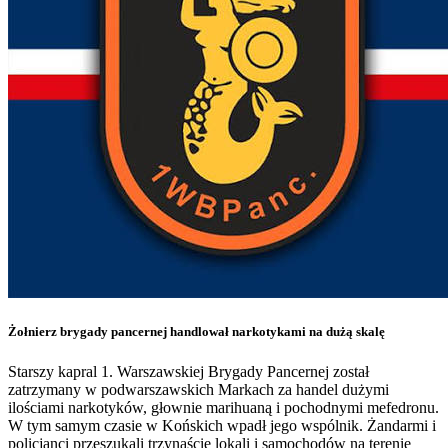
Żołnierz brygady pancernej handlował narkotykami na dużą skalę
Starszy kapral 1. Warszawskiej Brygady Pancernej został
zatrzymany w podwarszawskich Markach za handel dużymi
ilościami narkotyków, głownie marihuaną i pochodnymi mefedronu.
W tym samym czasie w Końskich wpadł jego wspólnik. Żandarmi i
policjanci przeszukali trzynaście lokali i samochodów na terenie