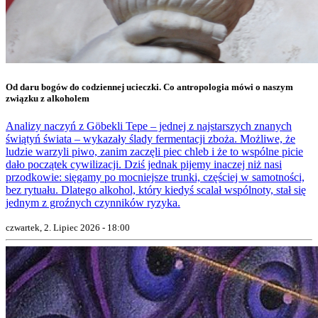
Od daru bogów do codziennej ucieczki. Co antropologia mówi o naszym
związku z alkoholem
Analizy naczyń z Göbekli Tepe – jednej z najstarszych znanych
świątyń świata – wykazały ślady fermentacji zboża. Możliwe, że
ludzie warzyli piwo, zanim zaczęli piec chleb i że to wspólne picie
dało początek cywilizacji. Dziś jednak pijemy inaczej niż nasi
przodkowie: sięgamy po mocniejsze trunki, częściej w samotności,
bez rytuału. Dlatego alkohol, który kiedyś scalał wspólnoty, stał się
jednym z groźnych czynników ryzyka.
czwartek, 2. Lipiec 2026 - 18:00