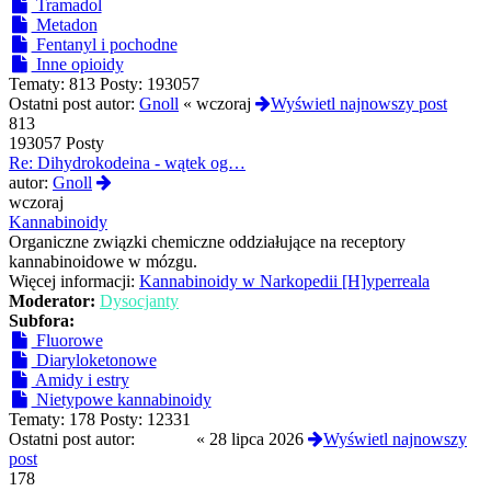
Tramadol
Metadon
Fentanyl i pochodne
Inne opioidy
Tematy:
813
Posty:
193057
Ostatni post autor:
Gnoll
«
wczoraj
Wyświetl najnowszy post
813
193057 Posty
Re: Dihydrokodeina - wątek og…
Wyświetl
autor:
Gnoll
najnowszy
wczoraj
post
Kannabinoidy
Organiczne związki chemiczne oddziałujące na receptory
kannabinoidowe w mózgu.
Więcej informacji:
Kannabinoidy w Narkopedii [H]yperreala
Moderator:
Dysocjanty
Subfora:
Fluorowe
Diaryloketonowe
Amidy i estry
Nietypowe kannabinoidy
Tematy:
178
Posty:
12331
Ostatni post autor:
awonor
«
28 lipca 2026
Wyświetl najnowszy
post
178