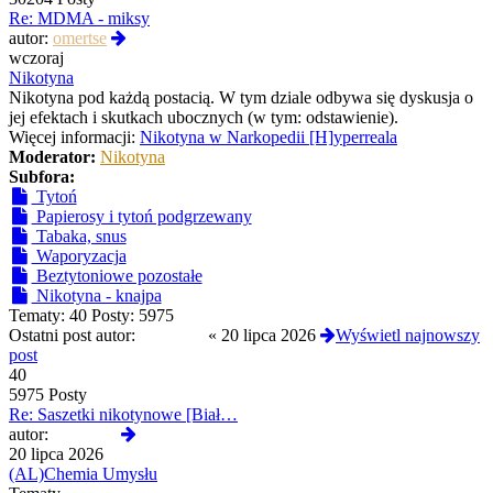
Re: MDMA - miksy
Wyświetl
autor:
omertse
najnowszy
wczoraj
post
Nikotyna
Nikotyna pod każdą postacią. W tym dziale odbywa się dyskusja o
jej efektach i skutkach ubocznych (w tym: odstawienie).
Więcej informacji:
Nikotyna w Narkopedii [H]yperreala
Moderator:
Nikotyna
Subfora:
Tytoń
Papierosy i tytoń podgrzewany
Tabaka, snus
Waporyzacja
Beztytoniowe pozostałe
Nikotyna - knajpa
Tematy:
40
Posty:
5975
Ostatni post autor:
yoshi420
«
20 lipca 2026
Wyświetl najnowszy
post
40
5975 Posty
Re: Saszetki nikotynowe [Biał…
Wyświetl
autor:
yoshi420
najnowszy
20 lipca 2026
post
(AL)Chemia Umysłu