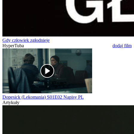
Gdy człowiek zgłodnieje
HyperTuba
dodaj film
Dopesick (Lekomania) S01E02 Napisy PL
Artykuły