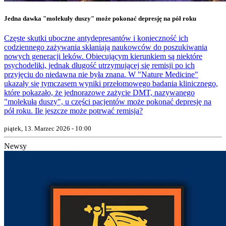
Jedna dawka "molekuły duszy" może pokonać depresję na pół roku
Częste skutki uboczne antydepresantów i konieczność ich
codziennego zażywania skłaniają naukowców do poszukiwania
nowych generacji leków. Obiecującym kierunkiem są niektóre
psychodeliki, jednak długość utrzymującej się remisji po ich
przyjęciu do niedawna nie była znana. W "Nature Medicine"
ukazały się tymczasem wyniki przełomowego badania klinicznego,
które pokazało, że jednorazowe zażycie DMT, nazywanego
"molekułą duszy", u części pacjentów może pokonać depresję na
pół roku. Ile jeszcze może potrwać remisja?
piątek, 13. Marzec 2026 - 10:00
Newsy