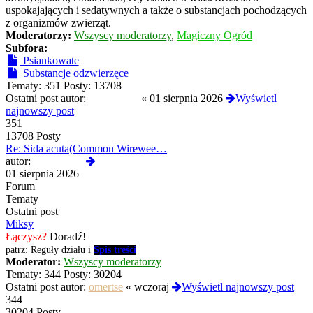
uspokajających i sedatywnych a także o substancjach pochodzących
z organizmów zwierząt.
Moderatorzy:
Wszyscy moderatorzy
,
Magiczny Ogród
Subfora:
Psiankowate
Substancje odzwierzęce
Tematy:
351
Posty:
13708
Ostatni post autor:
Termos789
«
01 sierpnia 2026
Wyświetl
najnowszy post
351
13708 Posty
Re: Sida acuta(Common Wirewee…
Wyświetl
autor:
Termos789
najnowszy
01 sierpnia 2026
post
Forum
Tematy
Ostatni post
Miksy
Łączysz?
Doradź!
patrz: Reguły działu i
Spis treści
Moderator:
Wszyscy moderatorzy
Tematy:
344
Posty:
30204
Ostatni post autor:
omertse
«
wczoraj
Wyświetl najnowszy post
344
30204 Posty