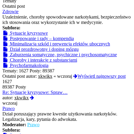
Tematy
Ostatni post
Zdrowie
Uzależnienie, choroby spowodowane narkotykami, bezpieczeństwo
ich stosowania oraz wykorzystanie ich w medycynie.
Subfora:
Sytuacje kryzysowe
Postępowanie i rady – kompendia
Minimalizacja szkód i prewencja efektów ubocznych
Dział prozdrowotny i doping mózgu
Zaburzenia somatyczne, psychiczne i psychosomatyczne
Choroby i interakcje z substancjami
Psychofarmakologia
Tematy:
1627
Posty:
89387
Ostatni post autor:
xkwikx
«
wczoraj
Wyświetl najnowszy post
1627
89387 Posty
Re: Sytuacje kryzysowe: Spraw…
Wyświetl
autor:
xkwikx
najnowszy
wczoraj
post
Prawo
Dział poruszający prawne kwestie użytkowania narkotyków.
Legalizacja, kary, pytania do adwokata.
Moderator:
Prawo
Subfora: