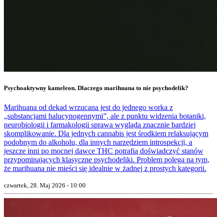
Psychoaktywny kameleon. Dlaczego marihuana to nie psychodelik?
Marihuana od dekad wrzucana jest do jednego worka z
„substancjami halucynogennymi”, ale z punktu widzenia botaniki,
neurobiologii i farmakologii sprawa wygląda znacznie bardziej
skomplikowanie. Dla jednych cannabis jest środkiem relaksującym
podobnym do alkoholu, dla innych narzędziem introspekcji, a
jeszcze inni po mocnej dawce THC potrafią doświadczyć stanów
przypominających klasyczne psychodeliki. Problem polega na tym,
że marihuana nie mieści się idealnie w żadnej z prostych kategorii.
czwartek, 28. Maj 2026 - 10:00