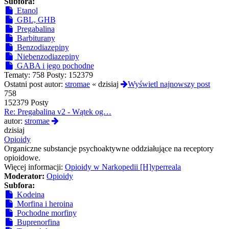
Subfora:
Etanol
GBL, GHB
Pregabalina
Barbiturany
Benzodiazepiny
Niebenzodiazepiny
GABA i jego pochodne
Tematy:
758
Posty:
152379
Ostatni post autor:
stromae
«
dzisiaj
Wyświetl najnowszy post
758
152379 Posty
Re: Pregabalina v2 - Wątek og…
Wyświetl
autor:
stromae
najnowszy
dzisiaj
post
Opioidy
Organiczne substancje psychoaktywne oddziałujące na receptory
opioidowe.
Więcej informacji:
Opioidy w Narkopedii [H]yperreala
Moderator:
Opioidy
Subfora:
Kodeina
Morfina i heroina
Pochodne morfiny
Buprenorfina