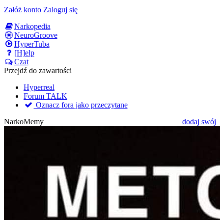
Załóż konto
Zaloguj się
Narkopedia
NeuroGroove
HyperTuba
[H]elp
Czat
Przejdź do zawartości
Hyperreal
Forum TALK
Oznacz fora jako przeczytane
NarkoMemy
dodaj swój