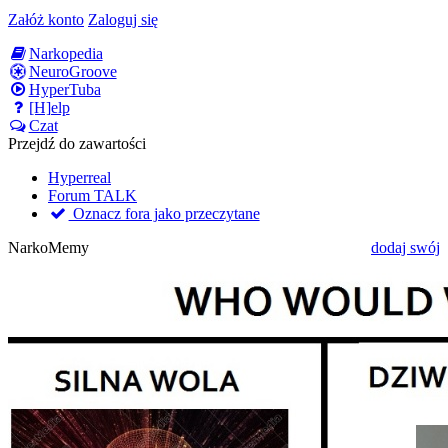
Załóż konto
Zaloguj się
Narkopedia
NeuroGroove
HyperTuba
[H]elp
Czat
Przejdź do zawartości
Hyperreal
Forum TALK
Oznacz fora jako przeczytane
NarkoMemy
dodaj swój