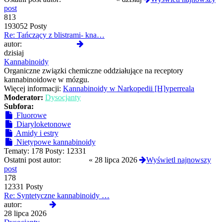
post
813
193052 Posty
Re: Tańczący z blistrami- kna…
Wyświetl
autor:
slodkapszczolka
najnowszy
dzisiaj
post
Kannabinoidy
Organiczne związki chemiczne oddziałujące na receptory
kannabinoidowe w mózgu.
Więcej informacji:
Kannabinoidy w Narkopedii [H]yperreala
Moderator:
Dysocjanty
Subfora:
Fluorowe
Diaryloketonowe
Amidy i estry
Nietypowe kannabinoidy
Tematy:
178
Posty:
12331
Ostatni post autor:
awonor
«
28 lipca 2026
Wyświetl najnowszy
post
178
12331 Posty
Re: Syntetyczne kannabinoidy …
Wyświetl
autor:
awonor
najnowszy
28 lipca 2026
post