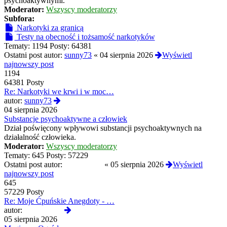
psychoaktywnymi.
Moderator:
Wszyscy moderatorzy
Subfora:
Narkotyki za granicą
Testy na obecność i tożsamość narkotyków
Tematy:
1194
Posty:
64381
Ostatni post autor:
sunny73
«
04 sierpnia 2026
Wyświetl
najnowszy post
1194
64381 Posty
Re: Narkotyki we krwi i w moc…
Wyświetl
autor:
sunny73
najnowszy
04 sierpnia 2026
post
Substancje psychoaktywne a człowiek
Dział poświęcony wpływowi substancji psychoaktywnych na
działalność człowieka.
Moderator:
Wszyscy moderatorzy
Tematy:
645
Posty:
57229
Ostatni post autor:
Reanimated
«
05 sierpnia 2026
Wyświetl
najnowszy post
645
57229 Posty
Re: Moje Ćpuńskie Anegdoty - …
Wyświetl
autor:
Reanimated
najnowszy
05 sierpnia 2026