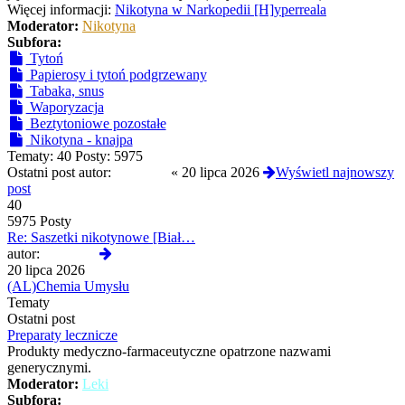
Więcej informacji:
Nikotyna w Narkopedii [H]yperreala
Moderator:
Nikotyna
Subfora:
Tytoń
Papierosy i tytoń podgrzewany
Tabaka, snus
Waporyzacja
Beztytoniowe pozostałe
Nikotyna - knajpa
Tematy:
40
Posty:
5975
Ostatni post autor:
yoshi420
«
20 lipca 2026
Wyświetl najnowszy
post
40
5975 Posty
Re: Saszetki nikotynowe [Biał…
Wyświetl
autor:
yoshi420
najnowszy
20 lipca 2026
post
(AL)Chemia Umysłu
Tematy
Ostatni post
Preparaty lecznicze
Produkty medyczno-farmaceutyczne opatrzone nazwami
generycznymi.
Moderator:
Leki
Subfora: