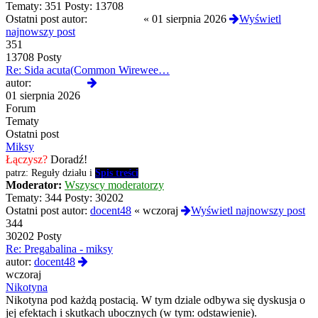
Tematy:
351
Posty:
13708
Ostatni post autor:
Termos789
«
01 sierpnia 2026
Wyświetl
najnowszy post
351
13708 Posty
Re: Sida acuta(Common Wirewee…
Wyświetl
autor:
Termos789
najnowszy
01 sierpnia 2026
post
Forum
Tematy
Ostatni post
Miksy
Łączysz?
Doradź!
patrz: Reguły działu i
Spis treści
Moderator:
Wszyscy moderatorzy
Tematy:
344
Posty:
30202
Ostatni post autor:
docent48
«
wczoraj
Wyświetl najnowszy post
344
30202 Posty
Re: Pregabalina - miksy
Wyświetl
autor:
docent48
najnowszy
wczoraj
post
Nikotyna
Nikotyna pod każdą postacią. W tym dziale odbywa się dyskusja o
jej efektach i skutkach ubocznych (w tym: odstawienie).