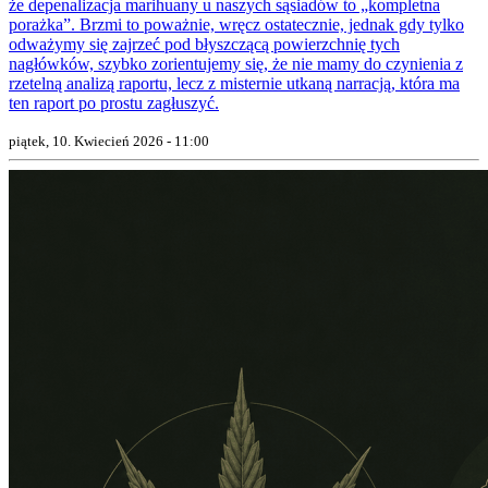
że depenalizacja marihuany u naszych sąsiadów to „kompletna
porażka”. Brzmi to poważnie, wręcz ostatecznie, jednak gdy tylko
odważymy się zajrzeć pod błyszczącą powierzchnię tych
nagłówków, szybko zorientujemy się, że nie mamy do czynienia z
rzetelną analizą raportu, lecz z misternie utkaną narracją, która ma
ten raport po prostu zagłuszyć.
piątek, 10. Kwiecień 2026 - 11:00