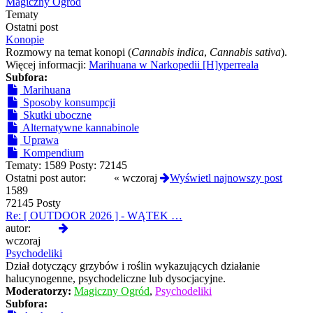
post
Magiczny Ogród
Tematy
Ostatni post
Konopie
Rozmowy na temat konopi (
Cannabis indica
,
Cannabis sativa
).
Więcej informacji:
Marihuana w Narkopedii [H]yperreala
Subfora:
Marihuana
Sposoby konsumpcji
Skutki uboczne
Alternatywne kannabinole
Uprawa
Kompendium
Tematy:
1589
Posty:
72145
Ostatni post autor:
Qlop
«
wczoraj
Wyświetl najnowszy post
1589
72145 Posty
Re: [ OUTDOOR 2026 ] - WĄTEK …
Wyświetl
autor:
Qlop
najnowszy
wczoraj
post
Psychodeliki
Dział dotyczący grzybów i roślin wykazujących działanie
halucynogenne, psychodeliczne lub dysocjacyjne.
Moderatorzy:
Magiczny Ogród
,
Psychodeliki
Subfora: