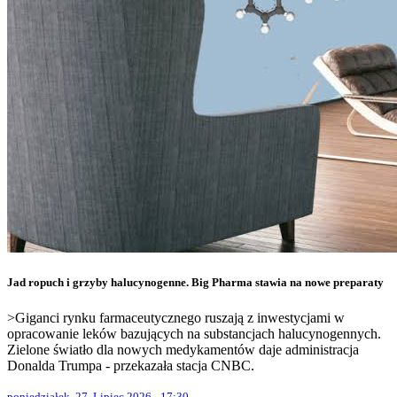
Jad ropuch i grzyby halucynogenne. Big Pharma stawia na nowe preparaty
>Giganci rynku farmaceutycznego ruszają z inwestycjami w
opracowanie leków bazujących na substancjach halucynogennych.
Zielone światło dla nowych medykamentów daje administracja
Donalda Trumpa - przekazała stacja CNBC.
poniedziałek, 27. Lipiec 2026 - 17:30