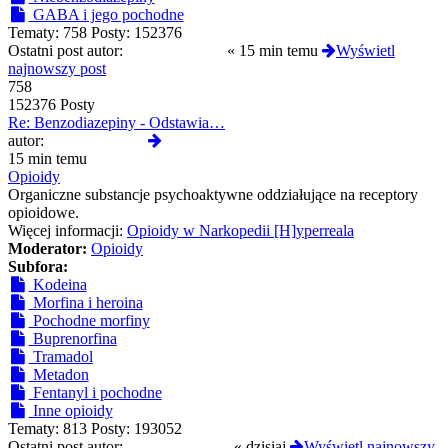
GABA i jego pochodne
Tematy:
758
Posty:
152376
Ostatni post autor:
CloneserSztuki
«
15 min temu
Wyświetl
najnowszy post
758
152376 Posty
Re: Benzodiazepiny - Odstawia…
Wyświetl
autor:
CloneserSztuki
najnowszy
15 min temu
post
Opioidy
Organiczne substancje psychoaktywne oddziałujące na receptory
opioidowe.
Więcej informacji:
Opioidy w Narkopedii [H]yperreala
Moderator:
Opioidy
Subfora:
Kodeina
Morfina i heroina
Pochodne morfiny
Buprenorfina
Tramadol
Metadon
Fentanyl i pochodne
Inne opioidy
Tematy:
813
Posty:
193052
Ostatni post autor:
slodkapszczolka
«
dzisiaj
Wyświetl najnowszy