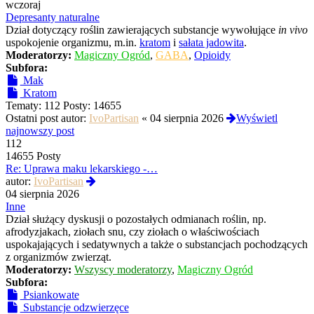
najnowszy
wczoraj
post
Depresanty naturalne
Dział dotyczący roślin zawierających substancje wywołujące
in vivo
uspokojenie organizmu, m.in.
kratom
i
sałata jadowita
.
Moderatorzy:
Magiczny Ogród
,
GABA
,
Opioidy
Subfora:
Mak
Kratom
Tematy:
112
Posty:
14655
Ostatni post autor:
IvoPartisan
«
04 sierpnia 2026
Wyświetl
najnowszy post
112
14655 Posty
Re: Uprawa maku lekarskiego -…
Wyświetl
autor:
IvoPartisan
najnowszy
04 sierpnia 2026
post
Inne
Dział służący dyskusji o pozostałych odmianach roślin, np.
afrodyzjakach, ziołach snu, czy ziołach o właściwościach
uspokajających i sedatywnych a także o substancjach pochodzących
z organizmów zwierząt.
Moderatorzy:
Wszyscy moderatorzy
,
Magiczny Ogród
Subfora:
Psiankowate
Substancje odzwierzęce