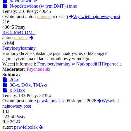
5-podstawione
N-podstawione (w tym DMT) i inne
Tematy:
216
Posty:
40645
Ostatni post autor:
omertse
«
dzisiaj
Wyświetl najnowszy post
216
40645 Posty
Re: 5-MeO-DMT
Wyświetl
autor:
omertse
najnowszy
dzisiaj
post
Fenyloetyloaminy
Homocykliczne substancje psychoaktywne, oddziałujące
agonistycznie na układ serotoninowy w mózgu.
Więcej informacji:
Fenyloetyloaminy w Narkopedii [H]yperreala
Moderator:
Psychodeliki
Subfora:
2C-x
3C-x, DOx, TMA-x
x-NBxx
Tematy:
133
Posty:
22354
Ostatni post autor:
paw4elpolak
«
05 sierpnia 2026
Wyświetl
najnowszy post
133
22354 Posty
Re: 2C-B
Wyświetl
autor:
paw4elpolak