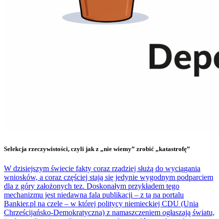
Selekcja rzeczywistości, czyli jak z „nie wiemy” zrobić „katastrofę”
W dzisiejszym świecie fakty coraz rzadziej służą do wyciągania
wniosków, a coraz częściej stają się jedynie wygodnym podparciem
dla z góry założonych tez. Doskonałym przykładem tego
mechanizmu jest niedawna fala publikacji – z tą na portalu
Bankier.pl na czele – w której politycy niemieckiej CDU (Unia
Chrześcijańsko-Demokratyczna) z namaszczeniem ogłaszają światu,