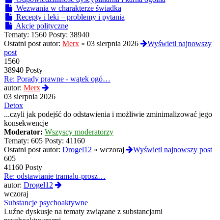
Wezwania w charakterze świadka
Recepty i leki – problemy i pytania
Akcje polityczne
Tematy:
1560
Posty:
38940
Ostatni post autor:
Merx
«
03 sierpnia 2026
Wyświetl najnowszy
post
1560
38940 Posty
Re: Porady prawne - wątek ogó…
Wyświetl
autor:
Merx
najnowszy
03 sierpnia 2026
post
Detox
...czyli jak podejść do odstawienia i możliwie zminimalizować jego
konsekwencje
Moderator:
Wszyscy moderatorzy
Tematy:
605
Posty:
41160
Ostatni post autor:
Drogel12
«
wczoraj
Wyświetl najnowszy post
605
41160 Posty
Re: odstawianie tramalu-prosz…
Wyświetl
autor:
Drogel12
najnowszy
wczoraj
post
Substancje psychoaktywne
Luźne dyskusje na tematy związane z substancjami