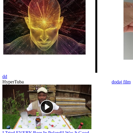
dd
HyperTuba
dodaj film
I Tried EVERY Beer In Poland!! Was It Good