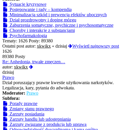
Sytuacje kryzysowe
Postępowanie i rady – kompendia
Minimalizacja szkód i prewencja efektów ubocznych
Dział prozdrowotny i doping mózgu
Zaburzenia somatyczne, psychiczne i psychosomatyczne
Choroby i interakcje z substancjami
Psychofarmakologia
Tematy:
1626
Posty:
89380
Ostatni post autor:
xkwikx
«
dzisiaj
Wyświetl najnowszy post
1626
89380 Posty
Re: Anhedonia, trwałe zmęczen…
Wyświetl
autor:
xkwikx
najnowszy
dzisiaj
post
Prawo
Dział poruszający prawne kwestie użytkowania narkotyków.
Legalizacja, kary, pytania do adwokata.
Moderator:
Prawo
Subfora:
Porady prawne
Zmiany stanu prawnego
Zarzuty posiadania
Zarzuty handlu lub udostępniania
Zarzuty związane z produkcją lub uprawą
Odpowiedzialność dyscyplinarna i karna ogólna