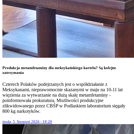
Produkcja metamfetaminy dla meksykańskiego kartelu? Są kolejne
zatrzymania
Czterech Polaków podejrzanych jest o współdziałanie z
Meksykanami, nieprawomocnie skazanymi w maju na 10-11 lat
więzienia za wytwarzanie na dużą skalę metamfetaminy -
poinformowała prokuratura. Możliwości produkcyjne
zlikwidowanego przez CBŚP w Podlaskiem laboratorium sięgały
800 kg narkotyków.
środa, 5. Sierpień 2026 - 19:20