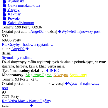
Ayahuaska
Gałka muszkatołowa
Grzyby
Kaktusy
Powoje
Salvia divinorum
Tematy:
599
Posty:
68936
Ostatni post autor:
Angel02
«
dzisiaj
Wyświetl najnowszy post
599
68936 Posty
Re: Grzyby - hodowla (pytania…
Wyświetl
autor:
Angel02
najnowszy
dzisiaj
post
Stymulanty roślinne
Dział dotyczący roślin wykazujących działanie pobudzające, w tym:
guarana, herbata, kawa, khat, yerba mate.
Tytoń
ma osobny dział →
>LINK<
Moderatorzy:
Magiczny Ogród
,
Nikotyna
,
Stymulanty
Tematy:
93
Posty:
7271
Ostatni post autor:
Termos789
«
wczoraj
Wyświetl najnowszy
post
93
7271 Posty
Re: Yerba Mate - Wątek Ogólny
Wyświetl
autor:
Termos789