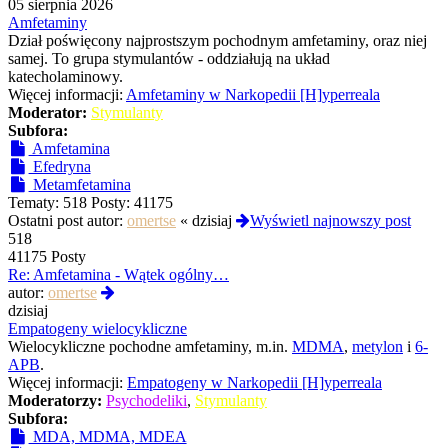
najnowszy
05 sierpnia 2026
post
Amfetaminy
Dział poświęcony najprostszym pochodnym amfetaminy, oraz niej
samej. To grupa stymulantów - oddziałują na układ
katecholaminowy.
Więcej informacji:
Amfetaminy w Narkopedii [H]yperreala
Moderator:
Stymulanty
Subfora:
Amfetamina
Efedryna
Metamfetamina
Tematy:
518
Posty:
41175
Ostatni post autor:
omertse
«
dzisiaj
Wyświetl najnowszy post
518
41175 Posty
Re: Amfetamina - Wątek ogólny…
Wyświetl
autor:
omertse
najnowszy
dzisiaj
post
Empatogeny wielocykliczne
Wielocykliczne pochodne amfetaminy, m.in.
MDMA
,
metylon
i
6-
APB
.
Więcej informacji:
Empatogeny w Narkopedii [H]yperreala
Moderatorzy:
Psychodeliki
,
Stymulanty
Subfora:
MDA, MDMA, MDEA