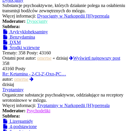
Dysocjanty
Substancje psychoaktywne, których działanie polega na osłabieniu
transmisji bodźców zewnętrznych do mózgu.
Więcej informacji:
Dysocjanty w Narkopedii [H]yperreala
Moderator:
Dysocjanty
Subfora:
Arylcykloheksaminy
Benzydamina
DXM
Środki wziewne
Tematy:
358
Posty:
43160
Ostatni post autor:
omertse
«
dzisiaj
Wyświetl najnowszy post
358
43160 Posty
Re: Ketamina - 2-Cl-2'-Oxo-PC…
Wyświetl
autor:
omertse
najnowszy
dzisiaj
post
Tryptaminy
Organiczne substancje psychoaktywne, oddziałujące na receptory
serotoninowe w mózgu.
Więcej informacji:
Tryptaminy w Narkopedii [H]yperreala
Moderator:
Psychodeliki
Subfora:
Lizergamidy
4-podstawione