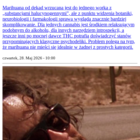
Marihuana od dekad wrzucana jest do jednego worka z
„substancjami halucynogennymi”, ale z punktu widzenia botaniki,
neurobiologii i farmakologii sprawa wygląda znacznie bardziej
skomplikowanie. Dla jednych cannabis jest środkiem relaksującym
podobnym do alkoholu, dla innych narzędziem introspekcji, a
jeszcze inni po mocnej dawce THC potrafią doświadczyć stanów
przypominających klasyczne psychodeliki. Problem polega na tym,
że marihuana nie mieści się idealnie w żadnej z prostych kategorii.
czwartek, 28. Maj 2026 - 10:00