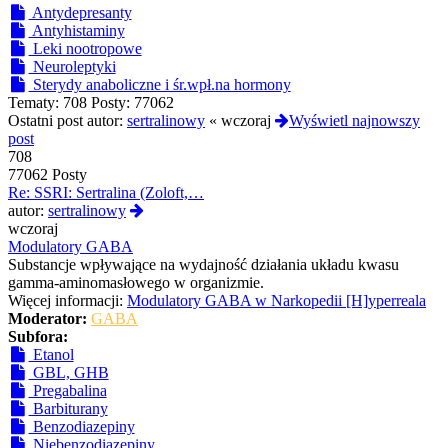
Antydepresanty
Antyhistaminy
Leki nootropowe
Neuroleptyki
Sterydy anaboliczne i śr.wpł.na hormony
Tematy:
708
Posty:
77062
Ostatni post autor:
sertralinowy
«
wczoraj
Wyświetl najnowszy
post
708
77062 Posty
Re: SSRI: Sertralina (Zoloft,…
Wyświetl
autor:
sertralinowy
najnowszy
wczoraj
post
Modulatory GABA
Substancje wpływające na wydajność działania układu kwasu
gamma-aminomasłowego w organizmie.
Więcej informacji:
Modulatory GABA w Narkopedii [H]yperreala
Moderator:
GABA
Subfora:
Etanol
GBL, GHB
Pregabalina
Barbiturany
Benzodiazepiny
Niebenzodiazepiny