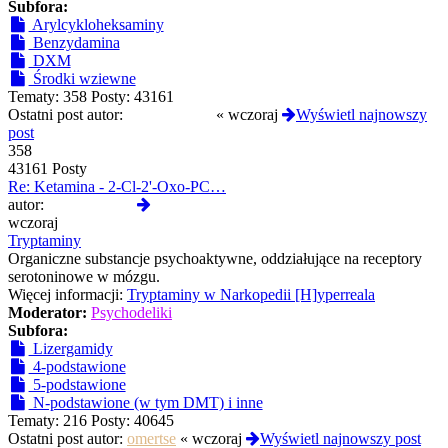
Subfora:
Arylcykloheksaminy
Benzydamina
DXM
Środki wziewne
Tematy:
358
Posty:
43161
Ostatni post autor:
tosieniedzieje
«
wczoraj
Wyświetl najnowszy
post
358
43161 Posty
Re: Ketamina - 2-Cl-2'-Oxo-PC…
Wyświetl
autor:
tosieniedzieje
najnowszy
wczoraj
post
Tryptaminy
Organiczne substancje psychoaktywne, oddziałujące na receptory
serotoninowe w mózgu.
Więcej informacji:
Tryptaminy w Narkopedii [H]yperreala
Moderator:
Psychodeliki
Subfora:
Lizergamidy
4-podstawione
5-podstawione
N-podstawione (w tym DMT) i inne
Tematy:
216
Posty:
40645
Ostatni post autor:
omertse
«
wczoraj
Wyświetl najnowszy post