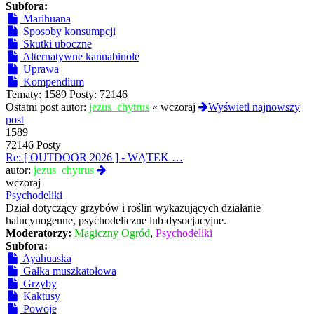
Subfora:
Marihuana
Sposoby konsumpcji
Skutki uboczne
Alternatywne kannabinole
Uprawa
Kompendium
Tematy:
1589
Posty:
72146
Ostatni post autor:
jezus_chytrus
«
wczoraj
Wyświetl najnowszy
post
1589
72146 Posty
Re: [ OUTDOOR 2026 ] - WĄTEK …
Wyświetl
autor:
jezus_chytrus
najnowszy
wczoraj
post
Psychodeliki
Dział dotyczący grzybów i roślin wykazujących działanie
halucynogenne, psychodeliczne lub dysocjacyjne.
Moderatorzy:
Magiczny Ogród
,
Psychodeliki
Subfora:
Ayahuaska
Gałka muszkatołowa
Grzyby
Kaktusy
Powoje