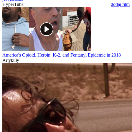
HyperTuba
dodaj film
America's Opioid, Heroin, K-2, and Fentanyl Epidemic in 2018
Artykuły