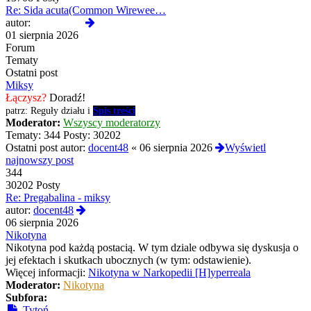
Re: Sida acuta(Common Wirewee…
Wyświetl
autor:
Termos789
najnowszy
01 sierpnia 2026
post
Forum
Tematy
Ostatni post
Miksy
Łączysz?
Doradź!
patrz: Reguły działu i
Spis treści
Moderator:
Wszyscy moderatorzy
Tematy:
344
Posty:
30202
Ostatni post autor:
docent48
«
06 sierpnia 2026
Wyświetl
najnowszy post
344
30202 Posty
Re: Pregabalina - miksy
Wyświetl
autor:
docent48
najnowszy
06 sierpnia 2026
post
Nikotyna
Nikotyna pod każdą postacią. W tym dziale odbywa się dyskusja o
jej efektach i skutkach ubocznych (w tym: odstawienie).
Więcej informacji:
Nikotyna w Narkopedii [H]yperreala
Moderator:
Nikotyna
Subfora:
Tytoń