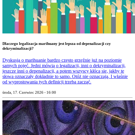
Dlaczego legalizacja marihuany jest lepsza od depenalizacji czy
dekryminalizacji?
Dyskusja o marihuanie bardzo często grzęźnie już na poziomie
samych pojęć. Jedni mówią o legalizacji, inni o dekryminalizacji,
jeszcze inni o depenalizacji, a potem wszyscy kłócą się, jakby te
słowa oznaczały dokładnie to samo. Otóż nie oznaczają. I właśnie
od wyprostowania tych definicji trzeba zacząć.
środa, 17. Czerwiec 2026 - 16:00