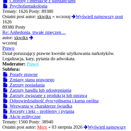
Choroby i interakcje z substancjami
Psychofarmakologia
Tematy:
1626
Posty:
89380
Ostatni post autor:
xkwikx
«
wczoraj
Wyświetl najnowszy post
1626
89380 Posty
Re: Anhedonia, trwałe zmęczen…
Wyświetl
autor:
xkwikx
najnowszy
wczoraj
post
Prawo
Dział poruszający prawne kwestie użytkowania narkotyków.
Legalizacja, kary, pytania do adwokata.
Moderator:
Prawo
Subfora:
Porady prawne
Zmiany stanu prawnego
Zarzuty posiadania
Zarzuty handlu lub udostępniania
Zarzuty związane z produkcją lub uprawą
Odpowiedzialność dyscyplinarna i karna ogólna
Wezwania w charakterze świadka
Recepty i leki – problemy i pytania
Akcje polityczne
Tematy:
1560
Posty:
38940
Ostatni post autor:
Merx
«
03 sierpnia 2026
Wyświetl najnowszy