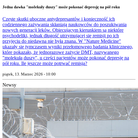
Jedna dawka "molekuły duszy" może pokonać depresję na pół roku
Częste skutki uboczne antydepresantów i konieczność ich
codziennego zażywania skłaniają naukowców do poszukiwania
nowych generacji leków. Obiecującym kierunkiem są niektóre
psychodeliki, jednak długość utrzymującej się remisji po ich
przyjęciu do niedawna nie była znana. W "Nature Medicine"
ukazały się tymczasem wyniki przełomowego badania klinicznego,
które pokazało, że jednorazowe zażycie DMT, nazywanego
"molekułą duszy", u części pacjentów może pokonać depresję na
pół roku. Ile jeszcze może potrwać remisja?
piątek, 13. Marzec 2026 - 10:00
Newsy