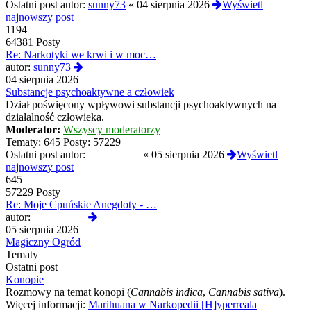
Ostatni post autor:
sunny73
«
04 sierpnia 2026
Wyświetl
najnowszy post
1194
64381 Posty
Re: Narkotyki we krwi i w moc…
Wyświetl
autor:
sunny73
najnowszy
04 sierpnia 2026
post
Substancje psychoaktywne a człowiek
Dział poświęcony wpływowi substancji psychoaktywnych na
działalność człowieka.
Moderator:
Wszyscy moderatorzy
Tematy:
645
Posty:
57229
Ostatni post autor:
Reanimated
«
05 sierpnia 2026
Wyświetl
najnowszy post
645
57229 Posty
Re: Moje Ćpuńskie Anegdoty - …
Wyświetl
autor:
Reanimated
najnowszy
05 sierpnia 2026
post
Magiczny Ogród
Tematy
Ostatni post
Konopie
Rozmowy na temat konopi (
Cannabis indica
,
Cannabis sativa
).
Więcej informacji:
Marihuana w Narkopedii [H]yperreala