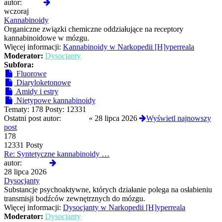
Wyświetl
autor:
01hfa
najnowszy
wczoraj
post
Kannabinoidy
Organiczne związki chemiczne oddziałujące na receptory
kannabinoidowe w mózgu.
Więcej informacji:
Kannabinoidy w Narkopedii [H]yperreala
Moderator:
Dysocjanty
Subfora:
Fluorowe
Diaryloketonowe
Amidy i estry
Nietypowe kannabinoidy
Tematy:
178
Posty:
12331
Ostatni post autor:
awonor
«
28 lipca 2026
Wyświetl najnowszy
post
178
12331 Posty
Re: Syntetyczne kannabinoidy …
Wyświetl
autor:
awonor
najnowszy
28 lipca 2026
post
Dysocjanty
Substancje psychoaktywne, których działanie polega na osłabieniu
transmisji bodźców zewnętrznych do mózgu.
Więcej informacji:
Dysocjanty w Narkopedii [H]yperreala
Moderator:
Dysocjanty