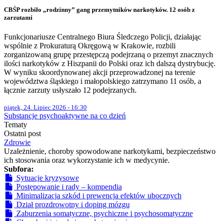
CBŚP rozbiło „rodzinny” gang przemytników narkotyków. 12 osób z
zarzutami
Funkcjonariusze Centralnego Biura Śledczego Policji, działając
wspólnie z Prokuraturą Okręgową w Krakowie, rozbili
zorganizowaną grupę przestępczą podejrzaną o przemyt znacznych
ilości narkotyków z Hiszpanii do Polski oraz ich dalszą dystrybucję.
W wyniku skoordynowanej akcji przeprowadzonej na terenie
województwa śląskiego i małopolskiego zatrzymano 11 osób, a
łącznie zarzuty usłyszało 12 podejrzanych.
piątek, 24. Lipiec 2026 - 16:30
Substancje psychoaktywne na co dzień
Tematy
Ostatni post
Zdrowie
Uzależnienie, choroby spowodowane narkotykami, bezpieczeństwo
ich stosowania oraz wykorzystanie ich w medycynie.
Subfora:
Sytuacje kryzysowe
Postępowanie i rady – kompendia
Minimalizacja szkód i prewencja efektów ubocznych
Dział prozdrowotny i doping mózgu
Zaburzenia somatyczne, psychiczne i psychosomatyczne