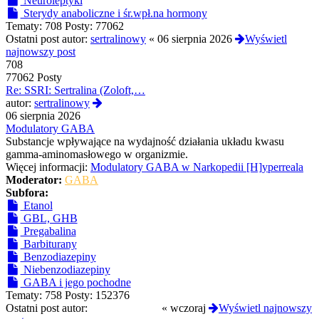
Neuroleptyki
Sterydy anaboliczne i śr.wpł.na hormony
Tematy:
708
Posty:
77062
Ostatni post autor:
sertralinowy
«
06 sierpnia 2026
Wyświetl
najnowszy post
708
77062 Posty
Re: SSRI: Sertralina (Zoloft,…
Wyświetl
autor:
sertralinowy
najnowszy
06 sierpnia 2026
post
Modulatory GABA
Substancje wpływające na wydajność działania układu kwasu
gamma-aminomasłowego w organizmie.
Więcej informacji:
Modulatory GABA w Narkopedii [H]yperreala
Moderator:
GABA
Subfora:
Etanol
GBL, GHB
Pregabalina
Barbiturany
Benzodiazepiny
Niebenzodiazepiny
GABA i jego pochodne
Tematy:
758
Posty:
152376
Ostatni post autor:
CloneserSztuki
«
wczoraj
Wyświetl najnowszy