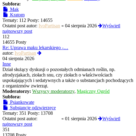
Subfora:
Mak
Kratom
Tematy:
112
Posty:
14655
Ostatni post autor:
IvoPartisan
«
04 sierpnia 2026
Wyświetl
najnowszy post
112
14655 Posty
Re: Uprawa maku lekarskiego -…
Wyświetl
autor:
IvoPartisan
najnowszy
04 sierpnia 2026
post
Inne
Dział służący dyskusji o pozostałych odmianach roślin, np.
afrodyzjakach, ziołach snu, czy ziołach o właściwościach
uspokajających i sedatywnych a także o substancjach pochodzących
z organizmów zwierząt.
Moderatorzy:
Wszyscy moderatorzy
,
Magiczny Ogród
Subfora:
Psiankowate
Substancje odzwierzęce
Tematy:
351
Posty:
13708
Ostatni post autor:
Termos789
«
01 sierpnia 2026
Wyświetl
najnowszy post
351
13708 Posty