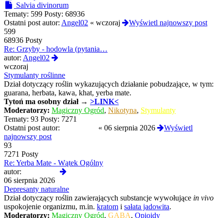
Salvia divinorum
Tematy:
599
Posty:
68936
Ostatni post autor:
Angel02
«
wczoraj
Wyświetl najnowszy post
599
68936 Posty
Re: Grzyby - hodowla (pytania…
Wyświetl
autor:
Angel02
najnowszy
wczoraj
post
Stymulanty roślinne
Dział dotyczący roślin wykazujących działanie pobudzające, w tym:
guarana, herbata, kawa, khat, yerba mate.
Tytoń
ma osobny dział →
>LINK<
Moderatorzy:
Magiczny Ogród
,
Nikotyna
,
Stymulanty
Tematy:
93
Posty:
7271
Ostatni post autor:
Termos789
«
06 sierpnia 2026
Wyświetl
najnowszy post
93
7271 Posty
Re: Yerba Mate - Wątek Ogólny
Wyświetl
autor:
Termos789
najnowszy
06 sierpnia 2026
post
Depresanty naturalne
Dział dotyczący roślin zawierających substancje wywołujące
in vivo
uspokojenie organizmu, m.in.
kratom
i
sałata jadowita
.
Moderatorzy:
Magiczny Ogród
,
GABA
,
Opioidy