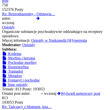
post
758
152376 Posty
Re: Benzodiazepiny - Odstawia…
Wyświetl
autor:
CloneserSztuki
najnowszy
wczoraj
post
Opioidy
Organiczne substancje psychoaktywne oddziałujące na receptory
opioidowe.
Więcej informacji:
Opioidy w Narkopedii [H]yperreala
Moderator:
Opioidy
Subfora:
Kodeina
Morfina i heroina
Pochodne morfiny
Buprenorfina
Tramadol
Metadon
Fentanyl i pochodne
Inne opioidy
Tematy:
813
Posty:
193053
Ostatni post autor:
01hfa
«
wczoraj
Wyświetl najnowszy post
813
193053 Posty
Re: Tańczący z blistrami- kna…