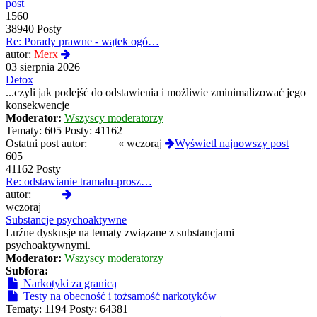
post
1560
38940 Posty
Re: Porady prawne - wątek ogó…
Wyświetl
autor:
Merx
najnowszy
03 sierpnia 2026
post
Detox
...czyli jak podejść do odstawienia i możliwie zminimalizować jego
konsekwencje
Moderator:
Wszyscy moderatorzy
Tematy:
605
Posty:
41162
Ostatni post autor:
01hfa
«
wczoraj
Wyświetl najnowszy post
605
41162 Posty
Re: odstawianie tramalu-prosz…
Wyświetl
autor:
01hfa
najnowszy
wczoraj
post
Substancje psychoaktywne
Luźne dyskusje na tematy związane z substancjami
psychoaktywnymi.
Moderator:
Wszyscy moderatorzy
Subfora:
Narkotyki za granicą
Testy na obecność i tożsamość narkotyków
Tematy:
1194
Posty:
64381