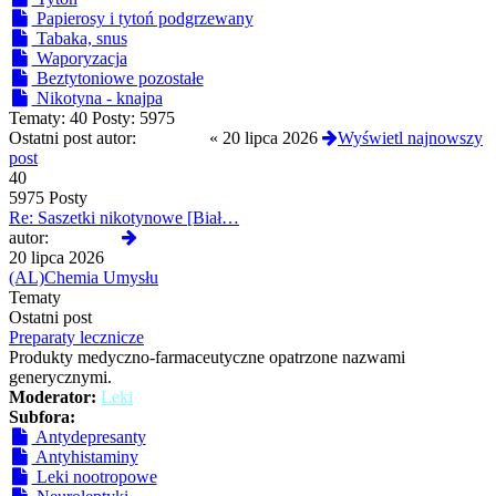
Papierosy i tytoń podgrzewany
Tabaka, snus
Waporyzacja
Beztytoniowe pozostałe
Nikotyna - knajpa
Tematy:
40
Posty:
5975
Ostatni post autor:
yoshi420
«
20 lipca 2026
Wyświetl najnowszy
post
40
5975 Posty
Re: Saszetki nikotynowe [Biał…
Wyświetl
autor:
yoshi420
najnowszy
20 lipca 2026
post
(AL)Chemia Umysłu
Tematy
Ostatni post
Preparaty lecznicze
Produkty medyczno-farmaceutyczne opatrzone nazwami
generycznymi.
Moderator:
Leki
Subfora:
Antydepresanty
Antyhistaminy
Leki nootropowe