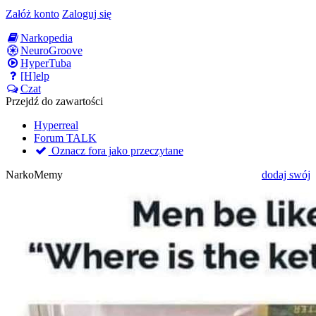
Załóż konto
Zaloguj się
Narkopedia
NeuroGroove
HyperTuba
[H]elp
Czat
Przejdź do zawartości
Hyperreal
Forum TALK
Oznacz fora jako przeczytane
NarkoMemy
dodaj swój