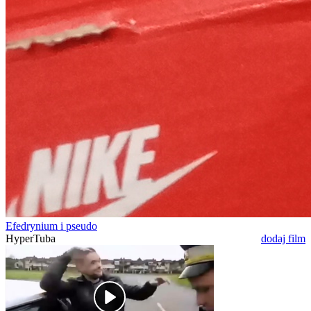
Efedrynium i pseudo
HyperTuba
dodaj film