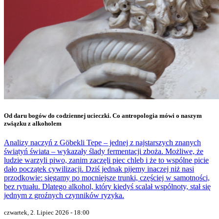
Od daru bogów do codziennej ucieczki. Co antropologia mówi o naszym
związku z alkoholem
Analizy naczyń z Göbekli Tepe – jednej z najstarszych znanych
świątyń świata – wykazały ślady fermentacji zboża. Możliwe, że
ludzie warzyli piwo, zanim zaczęli piec chleb i że to wspólne picie
dało początek cywilizacji. Dziś jednak pijemy inaczej niż nasi
przodkowie: sięgamy po mocniejsze trunki, częściej w samotności,
bez rytuału. Dlatego alkohol, który kiedyś scalał wspólnoty, stał się
jednym z groźnych czynników ryzyka.
czwartek, 2. Lipiec 2026 - 18:00