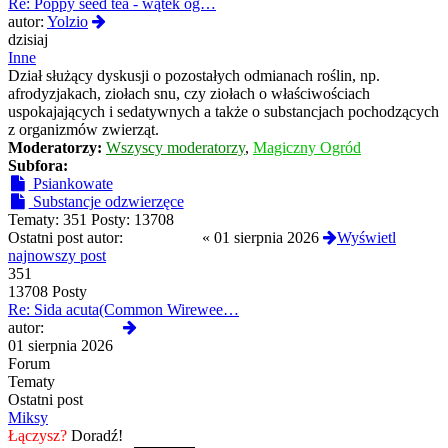
Re: Poppy seed tea - wątek og…
Wyświetl
autor:
Yolzio
najnowszy
dzisiaj
post
Inne
Dział służący dyskusji o pozostałych odmianach roślin, np.
afrodyzjakach, ziołach snu, czy ziołach o właściwościach
uspokajających i sedatywnych a także o substancjach pochodzących
z organizmów zwierząt.
Moderatorzy:
Wszyscy moderatorzy
,
Magiczny Ogród
Subfora:
Psiankowate
Substancje odzwierzęce
Tematy:
351
Posty:
13708
Ostatni post autor:
Termos789
«
01 sierpnia 2026
Wyświetl
najnowszy post
351
13708 Posty
Re: Sida acuta(Common Wirewee…
Wyświetl
autor:
Termos789
najnowszy
01 sierpnia 2026
post
Forum
Tematy
Ostatni post
Miksy
Łączysz?
Doradź!