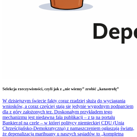
Selekcja rzeczywistości, czyli jak z „nie wiemy” zrobić „katastrofę”
W dzisiejszym świecie fakty coraz rzadziej służą do wyciągania
wniosków, a coraz częściej stają się jedynie wygodnym podparciem
dla z góry założonych tez. Doskonałym przykładem tego
mechanizmu jest niedawna fala publikacji – z tą na portalu
Bankier.pl na czele – w której politycy niemieckiej CDU (Unia
Chrześcijańsko-Demokratyczna) z namaszczeniem ogłaszają światu,
że depenalizacja marihuany u naszych sąsiadów to „kompletna