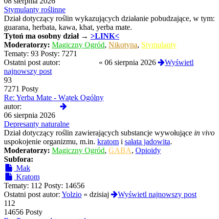
najnowszy
08 sierpnia 2026
post
Stymulanty roślinne
Dział dotyczący roślin wykazujących działanie pobudzające, w tym:
guarana, herbata, kawa, khat, yerba mate.
Tytoń
ma osobny dział →
>LINK<
Moderatorzy:
Magiczny Ogród
,
Nikotyna
,
Stymulanty
Tematy:
93
Posty:
7271
Ostatni post autor:
Termos789
«
06 sierpnia 2026
Wyświetl
najnowszy post
93
7271 Posty
Re: Yerba Mate - Wątek Ogólny
Wyświetl
autor:
Termos789
najnowszy
06 sierpnia 2026
post
Depresanty naturalne
Dział dotyczący roślin zawierających substancje wywołujące
in vivo
uspokojenie organizmu, m.in.
kratom
i
sałata jadowita
.
Moderatorzy:
Magiczny Ogród
,
GABA
,
Opioidy
Subfora:
Mak
Kratom
Tematy:
112
Posty:
14656
Ostatni post autor:
Yolzio
«
dzisiaj
Wyświetl najnowszy post
112
14656 Posty