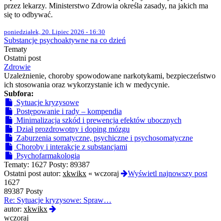
przez lekarzy. Ministerstwo Zdrowia określa zasady, na jakich ma
się to odbywać.
poniedziałek, 20. Lipiec 2026 - 16:30
Substancje psychoaktywne na co dzień
Tematy
Ostatni post
Zdrowie
Uzależnienie, choroby spowodowane narkotykami, bezpieczeństwo
ich stosowania oraz wykorzystanie ich w medycynie.
Subfora:
Sytuacje kryzysowe
Postępowanie i rady – kompendia
Minimalizacja szkód i prewencja efektów ubocznych
Dział prozdrowotny i doping mózgu
Zaburzenia somatyczne, psychiczne i psychosomatyczne
Choroby i interakcje z substancjami
Psychofarmakologia
Tematy:
1627
Posty:
89387
Ostatni post autor:
xkwikx
«
wczoraj
Wyświetl najnowszy post
1627
89387 Posty
Re: Sytuacje kryzysowe: Spraw…
Wyświetl
autor:
xkwikx
najnowszy
wczoraj