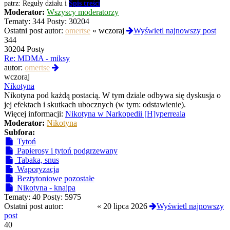
patrz: Reguły działu i
Spis treści
Moderator:
Wszyscy moderatorzy
Tematy:
344
Posty:
30204
Ostatni post autor:
omertse
«
wczoraj
Wyświetl najnowszy post
344
30204 Posty
Re: MDMA - miksy
Wyświetl
autor:
omertse
najnowszy
wczoraj
post
Nikotyna
Nikotyna pod każdą postacią. W tym dziale odbywa się dyskusja o
jej efektach i skutkach ubocznych (w tym: odstawienie).
Więcej informacji:
Nikotyna w Narkopedii [H]yperreala
Moderator:
Nikotyna
Subfora:
Tytoń
Papierosy i tytoń podgrzewany
Tabaka, snus
Waporyzacja
Beztytoniowe pozostałe
Nikotyna - knajpa
Tematy:
40
Posty:
5975
Ostatni post autor:
yoshi420
«
20 lipca 2026
Wyświetl najnowszy
post
40