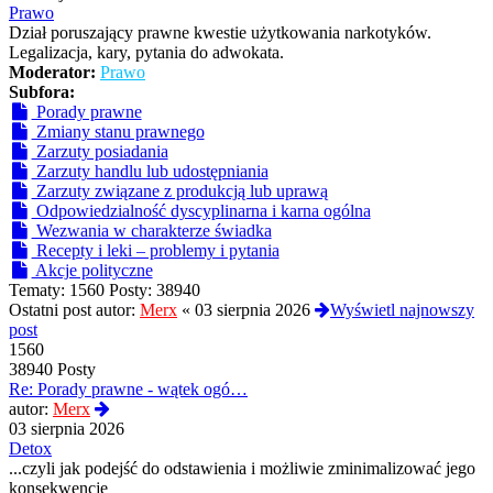
post
Prawo
Dział poruszający prawne kwestie użytkowania narkotyków.
Legalizacja, kary, pytania do adwokata.
Moderator:
Prawo
Subfora:
Porady prawne
Zmiany stanu prawnego
Zarzuty posiadania
Zarzuty handlu lub udostępniania
Zarzuty związane z produkcją lub uprawą
Odpowiedzialność dyscyplinarna i karna ogólna
Wezwania w charakterze świadka
Recepty i leki – problemy i pytania
Akcje polityczne
Tematy:
1560
Posty:
38940
Ostatni post autor:
Merx
«
03 sierpnia 2026
Wyświetl najnowszy
post
1560
38940 Posty
Re: Porady prawne - wątek ogó…
Wyświetl
autor:
Merx
najnowszy
03 sierpnia 2026
post
Detox
...czyli jak podejść do odstawienia i możliwie zminimalizować jego
konsekwencje