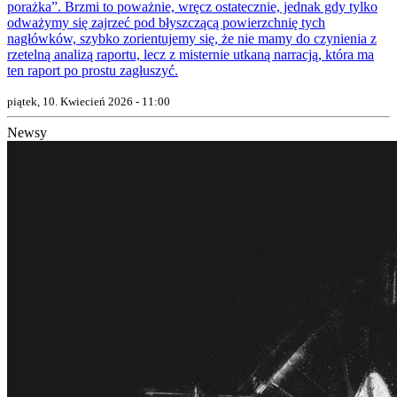
porażka”. Brzmi to poważnie, wręcz ostatecznie, jednak gdy tylko
odważymy się zajrzeć pod błyszczącą powierzchnię tych
nagłówków, szybko zorientujemy się, że nie mamy do czynienia z
rzetelną analizą raportu, lecz z misternie utkaną narracją, która ma
ten raport po prostu zagłuszyć.
piątek, 10. Kwiecień 2026 - 11:00
Newsy