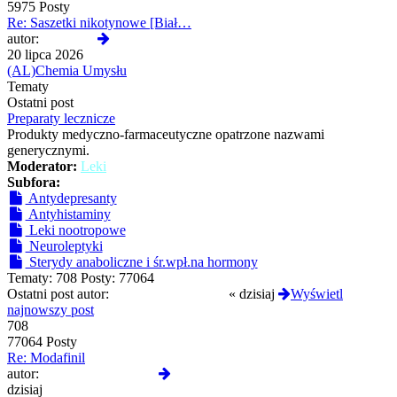
5975 Posty
Re: Saszetki nikotynowe [Biał…
Wyświetl
autor:
yoshi420
najnowszy
20 lipca 2026
post
(AL)Chemia Umysłu
Tematy
Ostatni post
Preparaty lecznicze
Produkty medyczno-farmaceutyczne opatrzone nazwami
generycznymi.
Moderator:
Leki
Subfora:
Antydepresanty
Antyhistaminy
Leki nootropowe
Neuroleptyki
Sterydy anaboliczne i śr.wpł.na hormony
Tematy:
708
Posty:
77064
Ostatni post autor:
GermanskiOprawca
«
dzisiaj
Wyświetl
najnowszy post
708
77064 Posty
Re: Modafinil
Wyświetl
autor:
GermanskiOprawca
najnowszy
dzisiaj