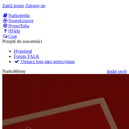
Załóż konto
Zaloguj się
Narkopedia
NeuroGroove
HyperTuba
[H]elp
Czat
Przejdź do zawartości
Hyperreal
Forum TALK
Oznacz fora jako przeczytane
NarkoMemy
dodaj swój