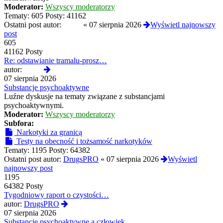
Moderator:
Wszyscy moderatorzy
Tematy:
605
Posty:
41162
Ostatni post autor:
01hfa
«
07 sierpnia 2026
Wyświetl najnowszy
post
605
41162 Posty
Re: odstawianie tramalu-prosz…
Wyświetl
autor:
01hfa
najnowszy
07 sierpnia 2026
post
Substancje psychoaktywne
Luźne dyskusje na tematy związane z substancjami
psychoaktywnymi.
Moderator:
Wszyscy moderatorzy
Subfora:
Narkotyki za granicą
Testy na obecność i tożsamość narkotyków
Tematy:
1195
Posty:
64382
Ostatni post autor:
DrugsPRO
«
07 sierpnia 2026
Wyświetl
najnowszy post
1195
64382 Posty
Tygodniowy raport o czystości…
Wyświetl
autor:
DrugsPRO
najnowszy
07 sierpnia 2026
post
Substancje psychoaktywne a człowiek