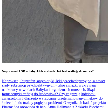
Naproksen i LSD w bałtyckich krabach. Jak leki trafiają do morza?
Naproksen, ibuprofen, antybiotyki, leki przeciwdepresyjne, a nawet
ślady substancji psychoaktywnych - takie związki wykrywają
naukowcy w wodach Bałtyku i organizmach morskich. Skąd
farmaceutyki trafiają do środowiska? Czy zagrażają ludziom i
zwierzętom? I dlaczego wyrzucanie przeterminowanych leków do
śmieci lub do toalety pogłębia problem? O wynikach badań projektu
PharmaSea opowiada dr hab. Anna Hallmann z Zakładu Biochemii