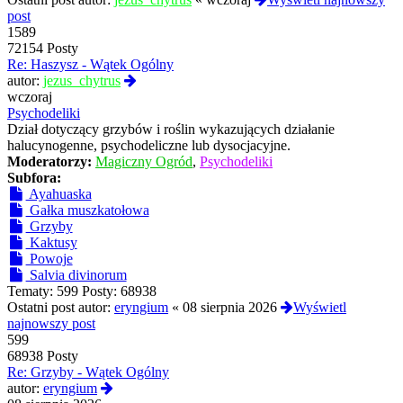
post
1589
72154 Posty
Re: Haszysz - Wątek Ogólny
Wyświetl
autor:
jezus_chytrus
najnowszy
wczoraj
post
Psychodeliki
Dział dotyczący grzybów i roślin wykazujących działanie
halucynogenne, psychodeliczne lub dysocjacyjne.
Moderatorzy:
Magiczny Ogród
,
Psychodeliki
Subfora:
Ayahuaska
Gałka muszkatołowa
Grzyby
Kaktusy
Powoje
Salvia divinorum
Tematy:
599
Posty:
68938
Ostatni post autor:
eryngium
«
08 sierpnia 2026
Wyświetl
najnowszy post
599
68938 Posty
Re: Grzyby - Wątek Ogólny
Wyświetl
autor:
eryngium