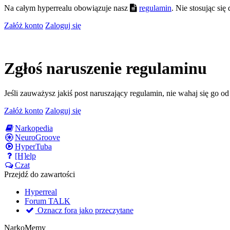
Na całym hyperrealu obowiązuje nasz
regulamin
. Nie stosując si
Załóż konto
Zaloguj się
Zgłoś naruszenie regulaminu
Jeśli zauważysz jakiś post naruszający regulamin, nie wahaj się go o
Załóż konto
Zaloguj się
Narkopedia
NeuroGroove
HyperTuba
[H]elp
Czat
Przejdź do zawartości
Hyperreal
Forum TALK
Oznacz fora jako przeczytane
NarkoMemy