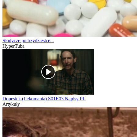
Słodycze po trzydziestce...
HyperTuba
Dopesick (Lekomania) S01E03 Napisy PL
Artykuły