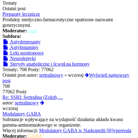
Tematy
Ostatni post
Preparaty lecznicze
Produkty medyczno-farmaceutyczne opatrzone nazwami
generycznymi.
Moderator:
Leki
Subfora:
Antydepresanty
Antyhistaminy
Leki nootropowe
Neuroleptyki
Sterydy anaboliczne i śr.wpł.na hormony
Tematy:
708
Posty:
77062
Ostatni post autor:
sertralinowy
«
wczoraj
Wyświetl najnowszy
post
708
77062 Posty
Re: SSRI: Sertralina (Zoloft,…
Wyświetl
autor:
sertralinowy
najnowszy
wczoraj
post
Modulatory GABA
Substancje wpływające na wydajność działania układu kwasu
gamma-aminomasłowego w organizmie.
Więcej informacji:
Modulatory GABA w Narkopedii [H]yperreala
Moderator:
GABA