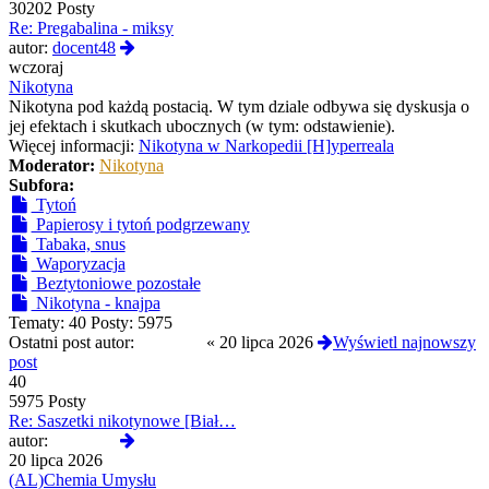
30202 Posty
Re: Pregabalina - miksy
Wyświetl
autor:
docent48
najnowszy
wczoraj
post
Nikotyna
Nikotyna pod każdą postacią. W tym dziale odbywa się dyskusja o
jej efektach i skutkach ubocznych (w tym: odstawienie).
Więcej informacji:
Nikotyna w Narkopedii [H]yperreala
Moderator:
Nikotyna
Subfora:
Tytoń
Papierosy i tytoń podgrzewany
Tabaka, snus
Waporyzacja
Beztytoniowe pozostałe
Nikotyna - knajpa
Tematy:
40
Posty:
5975
Ostatni post autor:
yoshi420
«
20 lipca 2026
Wyświetl najnowszy
post
40
5975 Posty
Re: Saszetki nikotynowe [Biał…
Wyświetl
autor:
yoshi420
najnowszy
20 lipca 2026
post
(AL)Chemia Umysłu