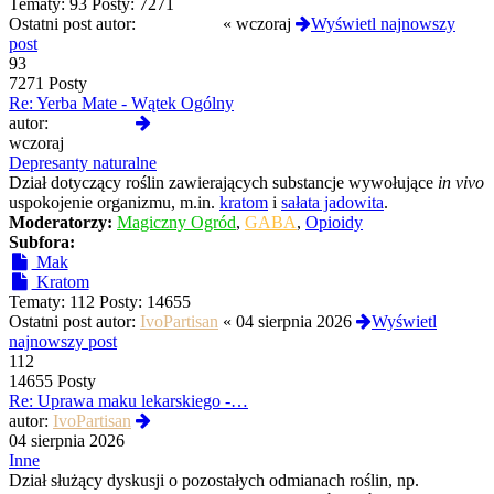
Tematy:
93
Posty:
7271
Ostatni post autor:
Termos789
«
wczoraj
Wyświetl najnowszy
post
93
7271 Posty
Re: Yerba Mate - Wątek Ogólny
Wyświetl
autor:
Termos789
najnowszy
wczoraj
post
Depresanty naturalne
Dział dotyczący roślin zawierających substancje wywołujące
in vivo
uspokojenie organizmu, m.in.
kratom
i
sałata jadowita
.
Moderatorzy:
Magiczny Ogród
,
GABA
,
Opioidy
Subfora:
Mak
Kratom
Tematy:
112
Posty:
14655
Ostatni post autor:
IvoPartisan
«
04 sierpnia 2026
Wyświetl
najnowszy post
112
14655 Posty
Re: Uprawa maku lekarskiego -…
Wyświetl
autor:
IvoPartisan
najnowszy
04 sierpnia 2026
post
Inne
Dział służący dyskusji o pozostałych odmianach roślin, np.