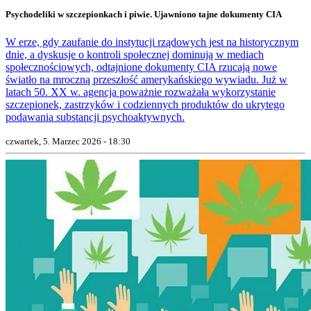
Psychodeliki w szczepionkach i piwie. Ujawniono tajne dokumenty CIA
W erze, gdy zaufanie do instytucji rządowych jest na historycznym
dnie, a dyskusje o kontroli społecznej dominują w mediach
społecznościowych, odtajnione dokumenty CIA rzucają nowe
światło na mroczną przeszłość amerykańskiego wywiadu. Już w
latach 50. XX w. agencja poważnie rozważała wykorzystanie
szczepionek, zastrzyków i codziennych produktów do ukrytego
podawania substancji psychoaktywnych.
czwartek, 5. Marzec 2026 - 18:30