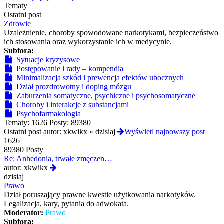
Tematy
Ostatni post
Zdrowie
Uzależnienie, choroby spowodowane narkotykami, bezpieczeństwo
ich stosowania oraz wykorzystanie ich w medycynie.
Subfora:
Sytuacje kryzysowe
Postępowanie i rady – kompendia
Minimalizacja szkód i prewencja efektów ubocznych
Dział prozdrowotny i doping mózgu
Zaburzenia somatyczne, psychiczne i psychosomatyczne
Choroby i interakcje z substancjami
Psychofarmakologia
Tematy:
1626
Posty:
89380
Ostatni post autor:
xkwikx
«
dzisiaj
Wyświetl najnowszy post
1626
89380 Posty
Re: Anhedonia, trwałe zmęczen…
Wyświetl
autor:
xkwikx
najnowszy
dzisiaj
post
Prawo
Dział poruszający prawne kwestie użytkowania narkotyków.
Legalizacja, kary, pytania do adwokata.
Moderator:
Prawo
Subfora: