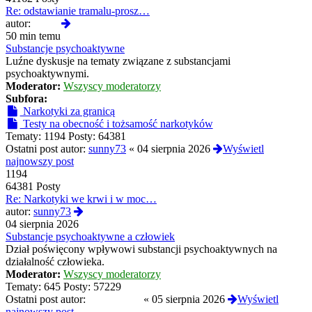
Re: odstawianie tramalu-prosz…
Wyświetl
autor:
01hfa
najnowszy
50 min temu
post
Substancje psychoaktywne
Luźne dyskusje na tematy związane z substancjami
psychoaktywnymi.
Moderator:
Wszyscy moderatorzy
Subfora:
Narkotyki za granicą
Testy na obecność i tożsamość narkotyków
Tematy:
1194
Posty:
64381
Ostatni post autor:
sunny73
«
04 sierpnia 2026
Wyświetl
najnowszy post
1194
64381 Posty
Re: Narkotyki we krwi i w moc…
Wyświetl
autor:
sunny73
najnowszy
04 sierpnia 2026
post
Substancje psychoaktywne a człowiek
Dział poświęcony wpływowi substancji psychoaktywnych na
działalność człowieka.
Moderator:
Wszyscy moderatorzy
Tematy:
645
Posty:
57229
Ostatni post autor:
Reanimated
«
05 sierpnia 2026
Wyświetl
najnowszy post