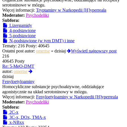
serotoninowe w mózgu.
Więcej informacji:
Tryptaminy w Narkopedii [H]yperreala
Moderator:
Psychodeliki
Subfora:
Lizergamidy
4-podstawione
5-podstawione
N-podstawione (w tym DMT) i inne
Tematy:
216
Posty:
40645
Ostatni post autor:
omertse
«
dzisiaj
Wyświetl najnowszy post
216
40645 Posty
Re: 5-MeO-DMT
Wyświetl
autor:
omertse
najnowszy
dzisiaj
post
Fenyloetyloaminy
Homocykliczne substancje psychoaktywne, oddziałujące
agonistycznie na układ serotoninowy w mózgu.
Więcej informacji:
Fenyloetyloaminy w Narkopedii [H]yperreala
Moderator:
Psychodeliki
Subfora:
2C-x
3C-x, DOx, TMA-x
x-NBxx