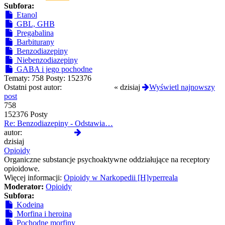
Subfora:
Etanol
GBL, GHB
Pregabalina
Barbiturany
Benzodiazepiny
Niebenzodiazepiny
GABA i jego pochodne
Tematy:
758
Posty:
152376
Ostatni post autor:
CloneserSztuki
«
dzisiaj
Wyświetl najnowszy
post
758
152376 Posty
Re: Benzodiazepiny - Odstawia…
Wyświetl
autor:
CloneserSztuki
najnowszy
dzisiaj
post
Opioidy
Organiczne substancje psychoaktywne oddziałujące na receptory
opioidowe.
Więcej informacji:
Opioidy w Narkopedii [H]yperreala
Moderator:
Opioidy
Subfora:
Kodeina
Morfina i heroina
Pochodne morfiny