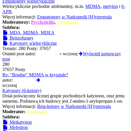
post
Empatogeny wielocykliczne
Wielocykliczne pochodne amfetaminy, m.in.
MDMA
,
metylon
i
6-
APB
.
Więcej informacji:
Empatogeny w Narkopedii [H]yperreala
Moderatorzy:
Psychodeliki
,
Stymulanty
Subfora:
MDA, MDMA, MDEA
Benzofurany
Katynony wielocykliczne
Tematy:
280
Posty:
37657
Ostatni post autor:
D4RKJOY
«
wczoraj
Wyświetl najnowszy
post
280
37657 Posty
Re: "Brudne" MDMA w krysztale?
Wyświetl
autor:
D4RKJOY
najnowszy
wczoraj
post
Katynony (β-ketony)
Dział poświęcony licznej grupie pochodnych katynonu, oraz jemu
samemu. Podstawą ich budowy jest 2-amino-1-arylopropan-1-on.
Więcej informacji:
Beta-ketony w Narkopedii [H]yperreala
Moderator:
Stymulanty
Subfora:
Metkatynon
Mefedron