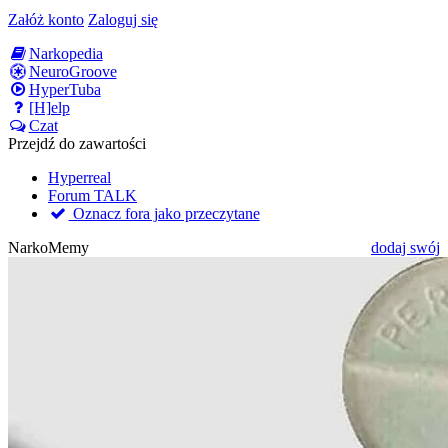
Załóż konto
Zaloguj się
Narkopedia
NeuroGroove
HyperTuba
[H]elp
Czat
Przejdź do zawartości
Hyperreal
Forum TALK
Oznacz fora jako przeczytane
NarkoMemy
dodaj swój