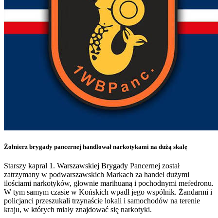
Żołnierz brygady pancernej handlował narkotykami na dużą skalę
Starszy kapral 1. Warszawskiej Brygady Pancernej został
zatrzymany w podwarszawskich Markach za handel dużymi
ilościami narkotyków, głownie marihuaną i pochodnymi mefedronu.
W tym samym czasie w Końskich wpadł jego wspólnik. Żandarmi i
policjanci przeszukali trzynaście lokali i samochodów na terenie
kraju, w których miały znajdować się narkotyki.