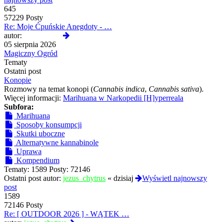
645
57229 Posty
Re: Moje Ćpuńskie Anegdoty - …
Wyświetl
autor:
Reanimated
najnowszy
05 sierpnia 2026
post
Magiczny Ogród
Tematy
Ostatni post
Konopie
Rozmowy na temat konopi (
Cannabis indica
,
Cannabis sativa
).
Więcej informacji:
Marihuana w Narkopedii [H]yperreala
Subfora:
Marihuana
Sposoby konsumpcji
Skutki uboczne
Alternatywne kannabinole
Uprawa
Kompendium
Tematy:
1589
Posty:
72146
Ostatni post autor:
jezus_chytrus
«
dzisiaj
Wyświetl najnowszy
post
1589
72146 Posty
Re: [ OUTDOOR 2026 ] - WĄTEK …