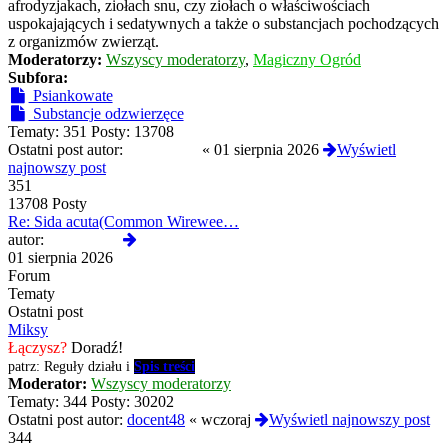
afrodyzjakach, ziołach snu, czy ziołach o właściwościach
uspokajających i sedatywnych a także o substancjach pochodzących
z organizmów zwierząt.
Moderatorzy:
Wszyscy moderatorzy
,
Magiczny Ogród
Subfora:
Psiankowate
Substancje odzwierzęce
Tematy:
351
Posty:
13708
Ostatni post autor:
Termos789
«
01 sierpnia 2026
Wyświetl
najnowszy post
351
13708 Posty
Re: Sida acuta(Common Wirewee…
Wyświetl
autor:
Termos789
najnowszy
01 sierpnia 2026
post
Forum
Tematy
Ostatni post
Miksy
Łączysz?
Doradź!
patrz: Reguły działu i
Spis treści
Moderator:
Wszyscy moderatorzy
Tematy:
344
Posty:
30202
Ostatni post autor:
docent48
«
wczoraj
Wyświetl najnowszy post
344