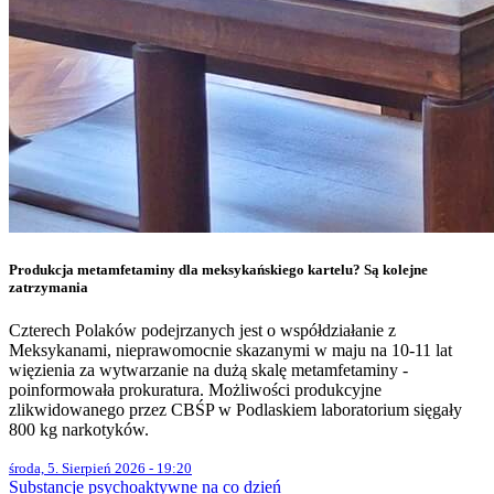
Produkcja metamfetaminy dla meksykańskiego kartelu? Są kolejne
zatrzymania
Czterech Polaków podejrzanych jest o współdziałanie z
Meksykanami, nieprawomocnie skazanymi w maju na 10-11 lat
więzienia za wytwarzanie na dużą skalę metamfetaminy -
poinformowała prokuratura. Możliwości produkcyjne
zlikwidowanego przez CBŚP w Podlaskiem laboratorium sięgały
800 kg narkotyków.
środa, 5. Sierpień 2026 - 19:20
Substancje psychoaktywne na co dzień