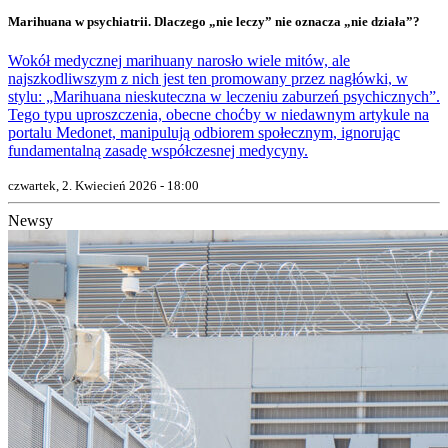
Marihuana w psychiatrii. Dlaczego „nie leczy” nie oznacza „nie działa”?
Wokół medycznej marihuany narosło wiele mitów, ale
najszkodliwszym z nich jest ten promowany przez nagłówki, w
stylu: „Marihuana nieskuteczna w leczeniu zaburzeń psychicznych”.
Tego typu uproszczenia, obecne choćby w niedawnym artykule na
portalu Medonet, manipulują odbiorem społecznym, ignorując
fundamentalną zasadę współczesnej medycyny.
czwartek, 2. Kwiecień 2026 - 18:00
Newsy