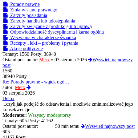
Porady prawne
Zmiany stanu prawnego
Zarzuty posiadania
Zarzuty handlu lub udostępniania
Zarzuty związane z produkcją lub uprawą
Odpowiedzialność dyscyplinarna i karna ogólna
Wezwania w charakterze świadka
Recepty i leki – problemy i pytania
Akcje polityczne
Tematy:
1560
Posty:
38940
Ostatni post autor:
Merx
«
03 sierpnia 2026
Wyświetl najnowszy
post
1560
38940 Posty
Re: Porady prawne - wątek ogó…
Wyświetl
autor:
Merx
najnowszy
03 sierpnia 2026
post
Detox
...czyli jak podejść do odstawienia i możliwie zminimalizować jego
konsekwencje
Moderator:
Wszyscy moderatorzy
Tematy:
605
Posty:
41162
Ostatni post autor:
01hfa
«
50 min temu
Wyświetl najnowszy post
605
41162 Posty