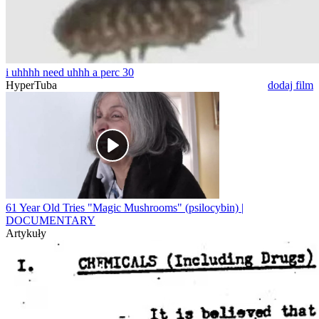
i uhhhh need uhhh a perc 30
HyperTuba
dodaj film
61 Year Old Tries "Magic Mushrooms" (psilocybin) |
DOCUMENTARY
Artykuły