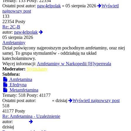
Tematy:
133
Posty:
22354
Ostatni post autor:
paw4elpolak
«
05 sierpnia 2026
Wyświetl
najnowszy post
133
22354 Posty
Re: 2C-B
Wyświetl
autor:
paw4elpolak
najnowszy
05 sierpnia 2026
post
Amfetaminy
Dział poświęcony najprostszym pochodnym amfetaminy, oraz niej
samej. To grupa stymulantów - oddziałują na układ
katecholaminowy.
Więcej informacji:
Amfetaminy w Narkopedii [H]yperreala
Moderator:
Stymulanty
Subfora:
Amfetamina
Efedryna
Metamfetamina
Tematy:
518
Posty:
41177
Ostatni post autor:
liukang
«
dzisiaj
Wyświetl najnowszy post
518
41177 Posty
Re: Amfetamina - Uzależnienie
Wyświetl
autor:
liukang
najnowszy
dzisiaj