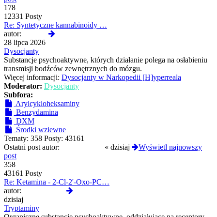
178
12331 Posty
Re: Syntetyczne kannabinoidy …
Wyświetl
autor:
awonor
najnowszy
28 lipca 2026
post
Dysocjanty
Substancje psychoaktywne, których działanie polega na osłabieniu
transmisji bodźców zewnętrznych do mózgu.
Więcej informacji:
Dysocjanty w Narkopedii [H]yperreala
Moderator:
Dysocjanty
Subfora:
Arylcykloheksaminy
Benzydamina
DXM
Środki wziewne
Tematy:
358
Posty:
43161
Ostatni post autor:
tosieniedzieje
«
dzisiaj
Wyświetl najnowszy
post
358
43161 Posty
Re: Ketamina - 2-Cl-2'-Oxo-PC…
Wyświetl
autor:
tosieniedzieje
najnowszy
dzisiaj
post
Tryptaminy
Organiczne substancje psychoaktywne, oddziałujące na receptory