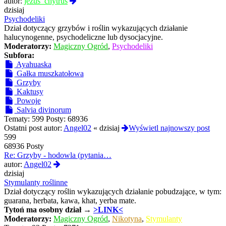
Wyświetl
autor:
jezus_chytrus
najnowszy
dzisiaj
post
Psychodeliki
Dział dotyczący grzybów i roślin wykazujących działanie
halucynogenne, psychodeliczne lub dysocjacyjne.
Moderatorzy:
Magiczny Ogród
,
Psychodeliki
Subfora:
Ayahuaska
Gałka muszkatołowa
Grzyby
Kaktusy
Powoje
Salvia divinorum
Tematy:
599
Posty:
68936
Ostatni post autor:
Angel02
«
dzisiaj
Wyświetl najnowszy post
599
68936 Posty
Re: Grzyby - hodowla (pytania…
Wyświetl
autor:
Angel02
najnowszy
dzisiaj
post
Stymulanty roślinne
Dział dotyczący roślin wykazujących działanie pobudzające, w tym:
guarana, herbata, kawa, khat, yerba mate.
Tytoń
ma osobny dział →
>LINK<
Moderatorzy:
Magiczny Ogród
,
Nikotyna
,
Stymulanty