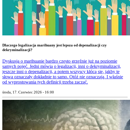
Dlaczego legalizacja marihuany jest lepsza od depenalizacji czy
dekryminalizacji?
Dyskusja o marihuanie bardzo często grzęźnie już na poziomie
samych pojęć. Jedni mówią o legalizacji, inni o dekryminalizacji,
jeszcze inni o depenalizacji, a potem wszyscy kłócą się, jakby te
słowa oznaczały dokładnie to samo. Otóż nie oznaczają. I właśnie
od wyprostowania tych definicji trzeba zacząć.
środa, 17. Czerwiec 2026 - 16:00