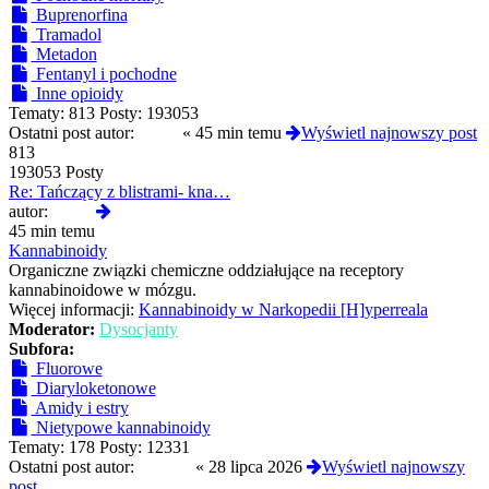
Buprenorfina
Tramadol
Metadon
Fentanyl i pochodne
Inne opioidy
Tematy:
813
Posty:
193053
Ostatni post autor:
01hfa
«
45 min temu
Wyświetl najnowszy post
813
193053 Posty
Re: Tańczący z blistrami- kna…
Wyświetl
autor:
01hfa
najnowszy
45 min temu
post
Kannabinoidy
Organiczne związki chemiczne oddziałujące na receptory
kannabinoidowe w mózgu.
Więcej informacji:
Kannabinoidy w Narkopedii [H]yperreala
Moderator:
Dysocjanty
Subfora:
Fluorowe
Diaryloketonowe
Amidy i estry
Nietypowe kannabinoidy
Tematy:
178
Posty:
12331
Ostatni post autor:
awonor
«
28 lipca 2026
Wyświetl najnowszy
post