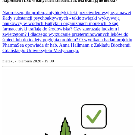
Naproksen i LSD w bałtyckich krabach. Jak leki trafiają do morza?
Naproksen, ibuprofen, antybiotyki, leki przeciwdepresyjne, a nawet
ślady substancji psychoaktywnych - takie związki wykrywają
naukowcy w wodach Bałtyku i organizmach morskich. Skąd
farmaceutyki trafiają do środowiska? Czy zagrażają ludziom i
zwierzętom? I dlaczego wyrzucanie przeterminowanych leków do
śmieci lub do toalety pogłębia problem? O wynikach badań projektu
PharmaSea opowiada dr hab. Anna Hallmann z Zakładu Biochemii
Gdańskiego Uniwersytetu Medycznego.
piątek, 7. Sierpień 2026 - 19:00