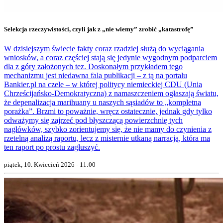
Selekcja rzeczywistości, czyli jak z „nie wiemy” zrobić „katastrofę”
W dzisiejszym świecie fakty coraz rzadziej służą do wyciągania
wniosków, a coraz częściej stają się jedynie wygodnym podparciem
dla z góry założonych tez. Doskonałym przykładem tego
mechanizmu jest niedawna fala publikacji – z tą na portalu
Bankier.pl na czele – w której politycy niemieckiej CDU (Unia
Chrześcijańsko-Demokratyczna) z namaszczeniem ogłaszają światu,
że depenalizacja marihuany u naszych sąsiadów to „kompletna
porażka”. Brzmi to poważnie, wręcz ostatecznie, jednak gdy tylko
odważymy się zajrzeć pod błyszczącą powierzchnię tych
nagłówków, szybko zorientujemy się, że nie mamy do czynienia z
rzetelną analizą raportu, lecz z misternie utkaną narracją, która ma
ten raport po prostu zagłuszyć.
piątek, 10. Kwiecień 2026 - 11:00