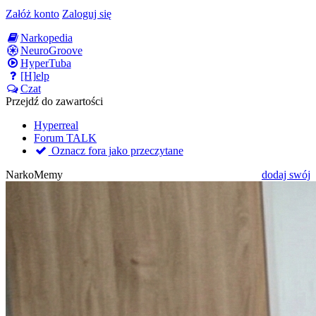
Załóż konto
Zaloguj się
Narkopedia
NeuroGroove
HyperTuba
[H]elp
Czat
Przejdź do zawartości
Hyperreal
Forum TALK
Oznacz fora jako przeczytane
NarkoMemy
dodaj swój