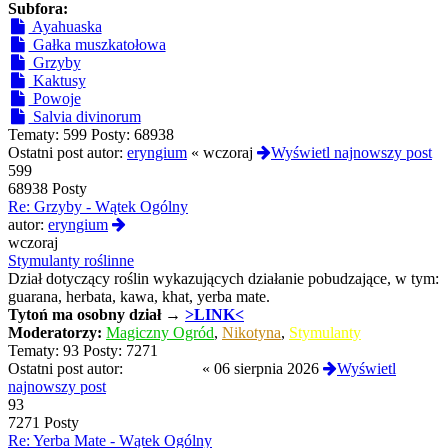
Subfora:
Ayahuaska
Gałka muszkatołowa
Grzyby
Kaktusy
Powoje
Salvia divinorum
Tematy:
599
Posty:
68938
Ostatni post autor:
eryngium
«
wczoraj
Wyświetl najnowszy post
599
68938 Posty
Re: Grzyby - Wątek Ogólny
Wyświetl
autor:
eryngium
najnowszy
wczoraj
post
Stymulanty roślinne
Dział dotyczący roślin wykazujących działanie pobudzające, w tym:
guarana, herbata, kawa, khat, yerba mate.
Tytoń
ma osobny dział →
>LINK<
Moderatorzy:
Magiczny Ogród
,
Nikotyna
,
Stymulanty
Tematy:
93
Posty:
7271
Ostatni post autor:
Termos789
«
06 sierpnia 2026
Wyświetl
najnowszy post
93
7271 Posty
Re: Yerba Mate - Wątek Ogólny