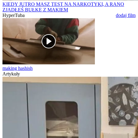
KIEDY JUTRO MASZ TEST NA NARKOTYKI, A RANO
ZJADŁEŚ BUŁKĘ Z MAKIEM
HyperTuba
dodaj film
making hashish
Artykuły