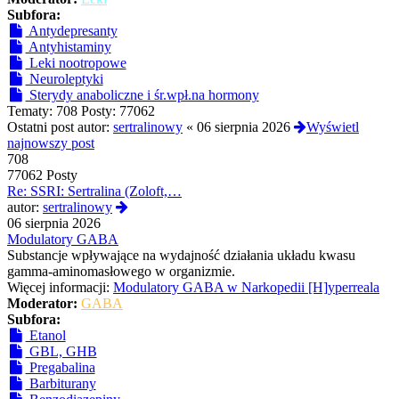
Subfora:
Antydepresanty
Antyhistaminy
Leki nootropowe
Neuroleptyki
Sterydy anaboliczne i śr.wpł.na hormony
Tematy:
708
Posty:
77062
Ostatni post autor:
sertralinowy
«
06 sierpnia 2026
Wyświetl
najnowszy post
708
77062 Posty
Re: SSRI: Sertralina (Zoloft,…
Wyświetl
autor:
sertralinowy
najnowszy
06 sierpnia 2026
post
Modulatory GABA
Substancje wpływające na wydajność działania układu kwasu
gamma-aminomasłowego w organizmie.
Więcej informacji:
Modulatory GABA w Narkopedii [H]yperreala
Moderator:
GABA
Subfora:
Etanol
GBL, GHB
Pregabalina
Barbiturany