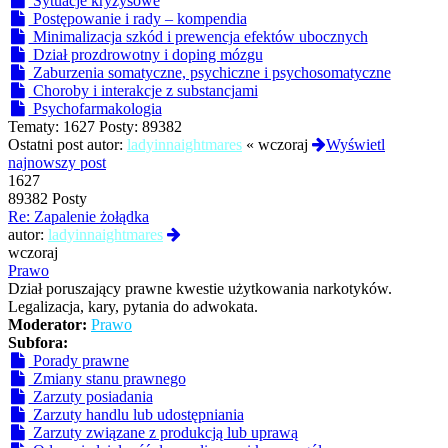
Sytuacje kryzysowe
Postępowanie i rady – kompendia
Minimalizacja szkód i prewencja efektów ubocznych
Dział prozdrowotny i doping mózgu
Zaburzenia somatyczne, psychiczne i psychosomatyczne
Choroby i interakcje z substancjami
Psychofarmakologia
Tematy:
1627
Posty:
89382
Ostatni post autor:
ladyinnaightmares
«
wczoraj
Wyświetl
najnowszy post
1627
89382 Posty
Re: Zapalenie żołądka
Wyświetl
autor:
ladyinnaightmares
najnowszy
wczoraj
post
Prawo
Dział poruszający prawne kwestie użytkowania narkotyków.
Legalizacja, kary, pytania do adwokata.
Moderator:
Prawo
Subfora:
Porady prawne
Zmiany stanu prawnego
Zarzuty posiadania
Zarzuty handlu lub udostępniania
Zarzuty związane z produkcją lub uprawą