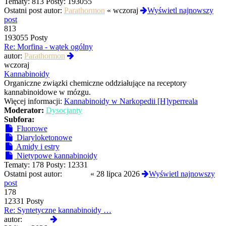
Tematy:
813
Posty:
193055
Ostatni post autor:
Parathormon
«
wczoraj
Wyświetl najnowszy
post
813
193055 Posty
Re: Morfina - wątek ogólny
Wyświetl
autor:
Parathormon
najnowszy
wczoraj
post
Kannabinoidy
Organiczne związki chemiczne oddziałujące na receptory
kannabinoidowe w mózgu.
Więcej informacji:
Kannabinoidy w Narkopedii [H]yperreala
Moderator:
Dysocjanty
Subfora:
Fluorowe
Diaryloketonowe
Amidy i estry
Nietypowe kannabinoidy
Tematy:
178
Posty:
12331
Ostatni post autor:
awonor
«
28 lipca 2026
Wyświetl najnowszy
post
178
12331 Posty
Re: Syntetyczne kannabinoidy …
Wyświetl
autor:
awonor