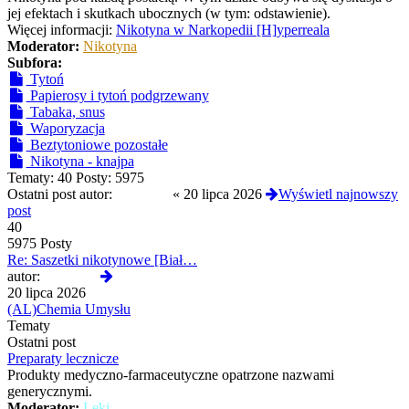
jej efektach i skutkach ubocznych (w tym: odstawienie).
Więcej informacji:
Nikotyna w Narkopedii [H]yperreala
Moderator:
Nikotyna
Subfora:
Tytoń
Papierosy i tytoń podgrzewany
Tabaka, snus
Waporyzacja
Beztytoniowe pozostałe
Nikotyna - knajpa
Tematy:
40
Posty:
5975
Ostatni post autor:
yoshi420
«
20 lipca 2026
Wyświetl najnowszy
post
40
5975 Posty
Re: Saszetki nikotynowe [Biał…
Wyświetl
autor:
yoshi420
najnowszy
20 lipca 2026
post
(AL)Chemia Umysłu
Tematy
Ostatni post
Preparaty lecznicze
Produkty medyczno-farmaceutyczne opatrzone nazwami
generycznymi.
Moderator:
Leki