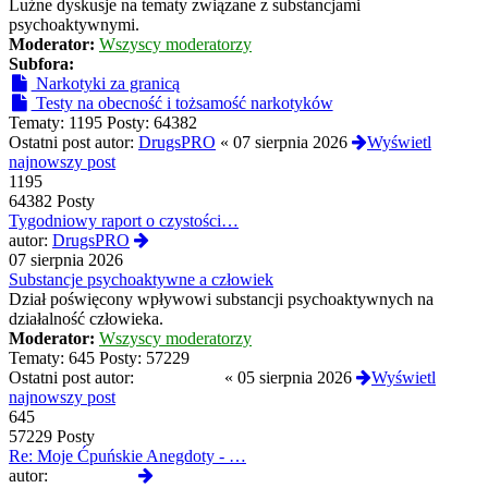
Luźne dyskusje na tematy związane z substancjami
psychoaktywnymi.
Moderator:
Wszyscy moderatorzy
Subfora:
Narkotyki za granicą
Testy na obecność i tożsamość narkotyków
Tematy:
1195
Posty:
64382
Ostatni post autor:
DrugsPRO
«
07 sierpnia 2026
Wyświetl
najnowszy post
1195
64382 Posty
Tygodniowy raport o czystości…
Wyświetl
autor:
DrugsPRO
najnowszy
07 sierpnia 2026
post
Substancje psychoaktywne a człowiek
Dział poświęcony wpływowi substancji psychoaktywnych na
działalność człowieka.
Moderator:
Wszyscy moderatorzy
Tematy:
645
Posty:
57229
Ostatni post autor:
Reanimated
«
05 sierpnia 2026
Wyświetl
najnowszy post
645
57229 Posty
Re: Moje Ćpuńskie Anegdoty - …
Wyświetl
autor:
Reanimated