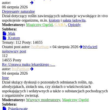
Wyświetl
autor:
Termos789
najnowszy
06 sierpnia 2026
post
Depresanty naturalne
Dział dotyczący roślin zawierających substancje wywołujące
in vivo
uspokojenie organizmu, m.in.
kratom
i
sałata jadowita
.
Moderatorzy:
Magiczny Ogród
,
GABA
,
Opioidy
Subfora:
Mak
Kratom
Tematy:
112
Posty:
14655
Ostatni post autor:
IvoPartisan
«
04 sierpnia 2026
Wyświetl
najnowszy post
112
14655 Posty
Re: Uprawa maku lekarskiego -…
Wyświetl
autor:
IvoPartisan
najnowszy
04 sierpnia 2026
post
Inne
Dział służący dyskusji o pozostałych odmianach roślin, np.
afrodyzjakach, ziołach snu, czy ziołach o właściwościach
uspokajających i sedatywnych a także o substancjach pochodzących
z organizmów zwierząt.
Moderatorzy:
Wszyscy moderatorzy
,
Magiczny Ogród
Subfora:
Psiankowate