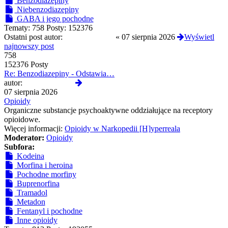
Benzodiazepiny
Niebenzodiazepiny
GABA i jego pochodne
Tematy:
758
Posty:
152376
Ostatni post autor:
CloneserSztuki
«
07 sierpnia 2026
Wyświetl
najnowszy post
758
152376 Posty
Re: Benzodiazepiny - Odstawia…
Wyświetl
autor:
CloneserSztuki
najnowszy
07 sierpnia 2026
post
Opioidy
Organiczne substancje psychoaktywne oddziałujące na receptory
opioidowe.
Więcej informacji:
Opioidy w Narkopedii [H]yperreala
Moderator:
Opioidy
Subfora:
Kodeina
Morfina i heroina
Pochodne morfiny
Buprenorfina
Tramadol
Metadon
Fentanyl i pochodne
Inne opioidy