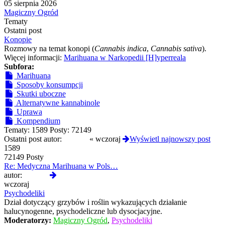
najnowszy
05 sierpnia 2026
post
Magiczny Ogród
Tematy
Ostatni post
Konopie
Rozmowy na temat konopi (
Cannabis indica
,
Cannabis sativa
).
Więcej informacji:
Marihuana w Narkopedii [H]yperreala
Subfora:
Marihuana
Sposoby konsumpcji
Skutki uboczne
Alternatywne kannabinole
Uprawa
Kompendium
Tematy:
1589
Posty:
72149
Ostatni post autor:
liukang
«
wczoraj
Wyświetl najnowszy post
1589
72149 Posty
Re: Medyczna Marihuana w Pols…
Wyświetl
autor:
liukang
najnowszy
wczoraj
post
Psychodeliki
Dział dotyczący grzybów i roślin wykazujących działanie
halucynogenne, psychodeliczne lub dysocjacyjne.
Moderatorzy:
Magiczny Ogród
,
Psychodeliki