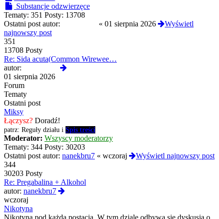
Substancje odzwierzęce
Tematy:
351
Posty:
13708
Ostatni post autor:
Termos789
«
01 sierpnia 2026
Wyświetl
najnowszy post
351
13708 Posty
Re: Sida acuta(Common Wirewee…
Wyświetl
autor:
Termos789
najnowszy
01 sierpnia 2026
post
Forum
Tematy
Ostatni post
Miksy
Łączysz?
Doradź!
patrz: Reguły działu i
Spis treści
Moderator:
Wszyscy moderatorzy
Tematy:
344
Posty:
30203
Ostatni post autor:
nanekbru7
«
wczoraj
Wyświetl najnowszy post
344
30203 Posty
Re: Pregabalina + Alkohol
Wyświetl
autor:
nanekbru7
najnowszy
wczoraj
post
Nikotyna
Nikotyna pod każdą postacią. W tym dziale odbywa się dyskusja o