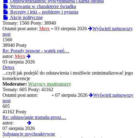
Odpowiedzialność dyscyplinarna i karna ogólna
Wezwania w charakterze świadka
Recepty i leki – problemy i pytania
Akcje polityczne
Tematy:
1560
Posty:
38940
Ostatni post autor:
Merx
«
03 sierpnia 2026
Wyświetl najnowszy
post
1560
38940 Posty
Re: Porady prawne - wątek ogó…
Wyświetl
autor:
Merx
najnowszy
03 sierpnia 2026
post
Detox
...czyli jak podejść do odstawienia i możliwie zminimalizować jego
konsekwencje
Moderator:
Wszyscy moderatorzy
Tematy:
605
Posty:
41162
Ostatni post autor:
01hfa
«
07 sierpnia 2026
Wyświetl najnowszy
post
605
41162 Posty
Re: odstawianie tramalu-prosz…
Wyświetl
autor:
01hfa
najnowszy
07 sierpnia 2026
post
Substancje psychoaktywne