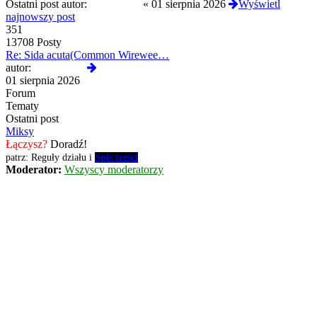
Ostatni post autor:
Termos789
«
01 sierpnia 2026
Wyświetl
najnowszy post
351
13708 Posty
Re: Sida acuta(Common Wirewee…
Wyświetl
autor:
Termos789
najnowszy
01 sierpnia 2026
post
Forum
Tematy
Ostatni post
Miksy
Łączysz?
Doradź!
patrz: Reguły działu i
Spis treści
Moderator:
Wszyscy moderatorzy
Tematy:
344
Posty:
30199
Ostatni post autor:
docent48
«
wczoraj
Wyświetl najnowszy post
344
30199 Posty
Re: Pregabalina - miksy
Wyświetl
autor:
docent48
najnowszy
wczoraj
post
Nikotyna
Nikotyna pod każdą postacią. W tym dziale odbywa się dyskusja o
jej efektach i skutkach ubocznych (w tym: odstawienie).
Więcej informacji:
Nikotyna w Narkopedii [H]yperreala