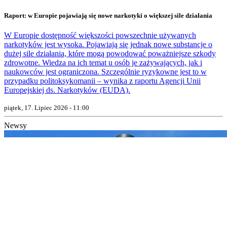
Raport: w Europie pojawiają się nowe narkotyki o większej sile działania
W Europie dostępność większości powszechnie używanych
narkotyków jest wysoka. Pojawiają się jednak nowe substancje o
dużej sile działania, które mogą powodować poważniejsze szkody
zdrowotne. Wiedza na ich temat u osób je zażywających, jak i
naukowców jest ograniczona. Szczególnie ryzykowne jest to w
przypadku politoksykomanii – wynika z raportu Agencji Unii
Europejskiej ds. Narkotyków (EUDA).
piątek, 17. Lipiec 2026 - 11:00
Newsy