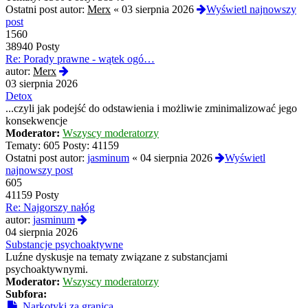
Ostatni post autor:
Merx
«
03 sierpnia 2026
Wyświetl najnowszy
post
1560
38940 Posty
Re: Porady prawne - wątek ogó…
Wyświetl
autor:
Merx
najnowszy
03 sierpnia 2026
post
Detox
...czyli jak podejść do odstawienia i możliwie zminimalizować jego
konsekwencje
Moderator:
Wszyscy moderatorzy
Tematy:
605
Posty:
41159
Ostatni post autor:
jasminum
«
04 sierpnia 2026
Wyświetl
najnowszy post
605
41159 Posty
Re: Najgorszy nałóg
Wyświetl
autor:
jasminum
najnowszy
04 sierpnia 2026
post
Substancje psychoaktywne
Luźne dyskusje na tematy związane z substancjami
psychoaktywnymi.
Moderator:
Wszyscy moderatorzy
Subfora:
Narkotyki za granicą