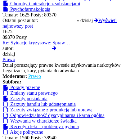
Choroby i interakcje z substancjami
Psychofarmakologia
Tematy:
1625
Posty:
89370
Ostatni post autor:
Krzysztofscorpion
«
dzisiaj
Wyświetl
najnowszy post
1625
89370 Posty
Re: Sytuacje kryzysowe: Spraw…
Wyświetl
autor:
Krzysztofscorpion
najnowszy
dzisiaj
post
Prawo
Dział poruszający prawne kwestie użytkowania narkotyków.
Legalizacja, kary, pytania do adwokata.
Moderator:
Prawo
Subfora:
Porady prawne
Zmiany stanu prawnego
Zarzuty posiadania
Zarzuty handlu lub udostępniania
Zarzuty związane z produkcją lub uprawą
Odpowiedzialność dyscyplinarna i karna ogólna
Wezwania w charakterze świadka
Recepty i leki – problemy i pytania
Akcje polityczne
Tematy:
1560
Posty:
38940