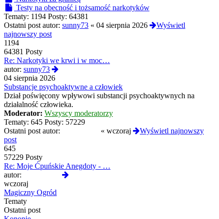
Testy na obecność i tożsamość narkotyków
Tematy:
1194
Posty:
64381
Ostatni post autor:
sunny73
«
04 sierpnia 2026
Wyświetl
najnowszy post
1194
64381 Posty
Re: Narkotyki we krwi i w moc…
Wyświetl
autor:
sunny73
najnowszy
04 sierpnia 2026
post
Substancje psychoaktywne a człowiek
Dział poświęcony wpływowi substancji psychoaktywnych na
działalność człowieka.
Moderator:
Wszyscy moderatorzy
Tematy:
645
Posty:
57229
Ostatni post autor:
Reanimated
«
wczoraj
Wyświetl najnowszy
post
645
57229 Posty
Re: Moje Ćpuńskie Anegdoty - …
Wyświetl
autor:
Reanimated
najnowszy
wczoraj
post
Magiczny Ogród
Tematy
Ostatni post
Konopie