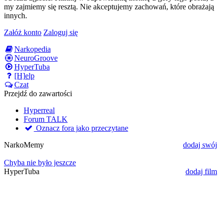
my zajmiemy się resztą. Nie akceptujemy zachowań, które obrażają
innych.
Załóż konto
Zaloguj się
Narkopedia
NeuroGroove
HyperTuba
[H]elp
Czat
Przejdź do zawartości
Hyperreal
Forum TALK
Oznacz fora jako przeczytane
NarkoMemy
dodaj swój
Chyba nie było jeszcze
HyperTuba
dodaj film