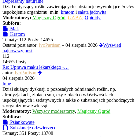
post
Depresanty naturalne
Dział dotyczący roślin zawierających substancje wywołujące
in vivo
uspokojenie organizmu, m.in.
kratom
i
sałata jadowita
.
Moderatorzy:
Magiczny Ogród
,
GABA
,
Opioidy
Subfora:
Mak
Kratom
Tematy:
112
Posty:
14655
Ostatni post autor:
IvoPartisan
«
04 sierpnia 2026
Wyświetl
najnowszy post
112
14655 Posty
Re: Uprawa maku lekarskiego -…
Wyświetl
autor:
IvoPartisan
najnowszy
04 sierpnia 2026
post
Inne
Dział służący dyskusji o pozostałych odmianach roślin, np.
afrodyzjakach, ziołach snu, czy ziołach o właściwościach
uspokajających i sedatywnych a także o substancjach pochodzących
z organizmów zwierząt.
Moderatorzy:
Wszyscy moderatorzy
,
Magiczny Ogród
Subfora:
Psiankowate
Substancje odzwierzęce
Tematy:
351
Posty:
13708