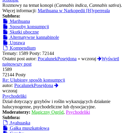
Rozmowy na temat konopi (
Cannabis indica
,
Cannabis sativa
).
Więcej informacji:
Marihuana w Narkopedii [H]yperreala
Subfora:
Marihuana
Sposoby konsumpcji
Skutki uboczne
Alternatywne kannabinole
Uprawa
Kompendium
Tematy:
1589
Posty:
72144
Ostatni post autor:
PocalunekPosejdona
«
wczoraj
Wyświetl
najnowszy post
1589
72144 Posty
Re: Ulubiony sposób konsumpcji
Wyświetl
autor:
PocalunekPosejdona
najnowszy
wczoraj
post
Psychodeliki
Dział dotyczący grzybów i roślin wykazujących działanie
halucynogenne, psychodeliczne lub dysocjacyjne.
Moderatorzy:
Magiczny Ogród
,
Psychodeliki
Subfora:
Ayahuaska
Gałka muszkatołowa