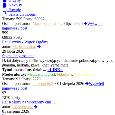
Grzyby
Kaktusy
Powoje
Salvia divinorum
Tematy:
599
Posty:
68932
Ostatni post autor:
Mario Escobar
«
29 lipca 2026
Wyświetl
najnowszy post
599
68932 Posty
Re: Grzyby - Wątek Ogólny
Wyświetl
autor:
Mario Escobar
najnowszy
29 lipca 2026
post
Stymulanty roślinne
Dział dotyczący roślin wykazujących działanie pobudzające, w tym:
guarana, herbata, kawa, khat, yerba mate.
Tytoń
ma osobny dział →
>LINK<
Moderatorzy:
Magiczny Ogród
,
Nikotyna
,
Stymulanty
Tematy:
93
Posty:
7270
Ostatni post autor:
ledzeppelin2
«
01 sierpnia 2026
Wyświetl
najnowszy post
93
7270 Posty
Re: Rośliny na wieczorny chil…
Wyświetl
autor:
ledzeppelin2
najnowszy
01 sierpnia 2026