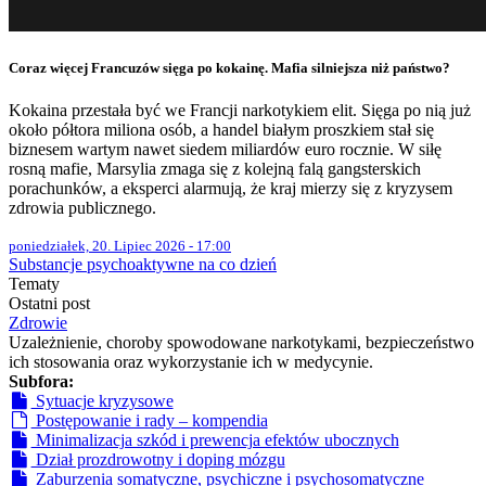
Coraz więcej Francuzów sięga po kokainę. Mafia silniejsza niż państwo?
Kokaina przestała być we Francji narkotykiem elit. Sięga po nią już
około półtora miliona osób, a handel białym proszkiem stał się
biznesem wartym nawet siedem miliardów euro rocznie. W siłę
rosną mafie, Marsylia zmaga się z kolejną falą gangsterskich
porachunków, a eksperci alarmują, że kraj mierzy się z kryzysem
zdrowia publicznego.
poniedziałek, 20. Lipiec 2026 - 17:00
Substancje psychoaktywne na co dzień
Tematy
Ostatni post
Zdrowie
Uzależnienie, choroby spowodowane narkotykami, bezpieczeństwo
ich stosowania oraz wykorzystanie ich w medycynie.
Subfora:
Sytuacje kryzysowe
Postępowanie i rady – kompendia
Minimalizacja szkód i prewencja efektów ubocznych
Dział prozdrowotny i doping mózgu
Zaburzenia somatyczne, psychiczne i psychosomatyczne