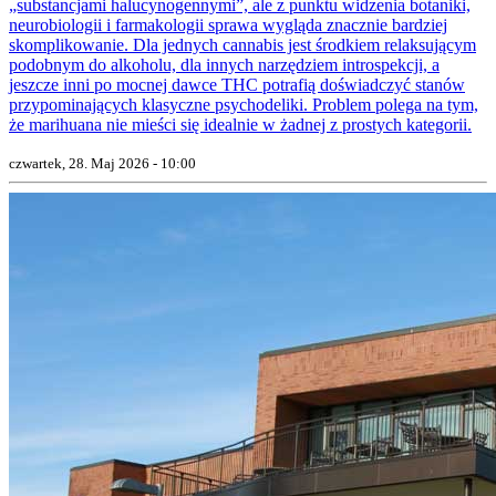
„substancjami halucynogennymi”, ale z punktu widzenia botaniki,
neurobiologii i farmakologii sprawa wygląda znacznie bardziej
skomplikowanie. Dla jednych cannabis jest środkiem relaksującym
podobnym do alkoholu, dla innych narzędziem introspekcji, a
jeszcze inni po mocnej dawce THC potrafią doświadczyć stanów
przypominających klasyczne psychodeliki. Problem polega na tym,
że marihuana nie mieści się idealnie w żadnej z prostych kategorii.
czwartek, 28. Maj 2026 - 10:00