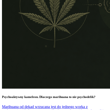
Psychoaktywny kameleon. Dlaczego marihuana to nie psychodelik?
Marihuana od dekad wrzucana jest do jednego worka z