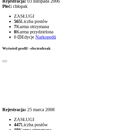
Rejestracja:
03 listopada 2006
Płeć:
chłopak
ZASŁUGI
565
Liczba postów
7
Karma otrzymana
0
Karma przydzielona
0
Edycje
Narkopedii
Wyświetl profil - electrofreak
Rejestracja:
25 marca 2008
ZASŁUGI
447
Liczba postów
19
Karma otrzymana