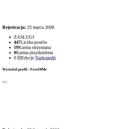
Rejestracja:
25 marca 2008
ZASŁUGI
447
Liczba postów
19
Karma otrzymana
0
Karma przydzielona
0
Edycje
Narkopedii
Wyświetl profil - FreeOfMe