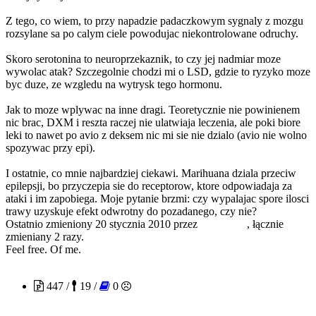
Z tego, co wiem, to przy napadzie padaczkowym sygnaly z mozgu
rozsylane sa po calym ciele powodujac niekontrolowane odruchy.
Skoro serotonina to neuroprzekaznik, to czy jej nadmiar moze
wywolac atak? Szczegolnie chodzi mi o LSD, gdzie to ryzyko moze
byc duze, ze wzgledu na wytrysk tego hormonu.
Jak to moze wplywac na inne dragi. Teoretycznie nie powinienem
nic brac, DXM i reszta raczej nie ulatwiaja leczenia, ale poki biore
leki to nawet po avio z deksem nic mi sie nie dzialo (avio nie wolno
spozywac przy epi).
I ostatnie, co mnie najbardziej ciekawi. Marihuana dziala przeciw
epilepsji, bo przyczepia sie do receptorow, ktore odpowiadaja za
ataki i im zapobiega. Moje pytanie brzmi: czy wypalajac spore ilosci
trawy uzyskuje efekt odwrotny do pozadanego, czy nie?
Ostatnio zmieniony 20 stycznia 2010 przez
FreeOfMe
, łącznie
zmieniany 2 razy.
Feel free. Of me.
electrofreak
447 /
19 /
0