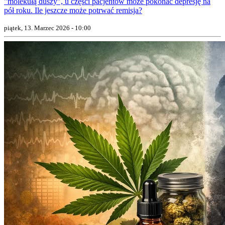
"molekułą duszy", u części pacjentów może pokonać depresję na
pół roku. Ile jeszcze może potrwać remisja?
piątek, 13. Marzec 2026 - 10:00