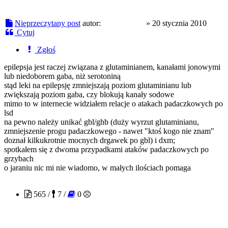
Nieprzeczytany post
autor:
electrofreak
»
20 stycznia 2010
Cytuj
Zgłoś
epilepsja jest raczej związana z glutaminianem, kanałami jonowymi
lub niedoborem gaba, niż serotoniną
stąd leki na epilepsję zmniejszają poziom glutaminianu lub
zwiększają poziom gaba, czy blokują kanały sodowe
mimo to w internecie widziałem relacje o atakach padaczkowych po
lsd
na pewno należy unikać gbl/ghb (duży wyrzut glutaminianu,
zmniejszenie progu padaczkowego - nawet "ktoś kogo nie znam"
doznał kilkukrotnie mocnych drgawek po gbl) i dxm;
spotkałem się z dwoma przypadkami ataków padaczkowych po
grzybach
o jaraniu nic mi nie wiadomo, w małych ilościach pomaga
FreeOfMe
565 /
7 /
0