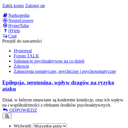
Załóż konto
Zaloguj się
Narkopedia
NeuroGroove
HyperTuba
[H]elp
Czat
Przejdź do zawartości
Hyperreal
Forum TALK
Substancje psychoaktywne na co dzień
Zdrowie
Zaburzenia somatyczne, psychiczne i psychosomatyczne
Epilepsja, serotonina, wpływ dragów na ryzyko
ataku
Dział, w którym omawiane są konkretne kondycje, oraz ich wpływ
na i współzależności z efektami środków psychoaktywnych.
ODPOWIEDZ
Wyświetl: