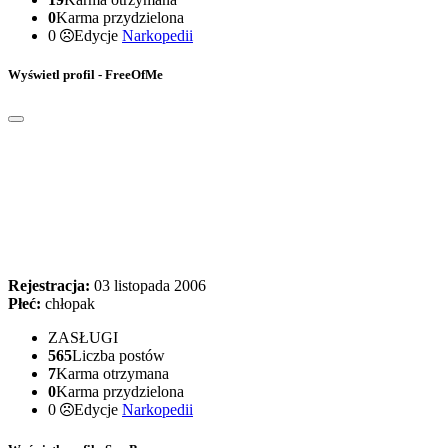
0
Karma przydzielona
0
Edycje
Narkopedii
Wyświetl profil - FreeOfMe
Rejestracja:
03 listopada 2006
Płeć:
chłopak
ZASŁUGI
565
Liczba postów
7
Karma otrzymana
0
Karma przydzielona
0
Edycje
Narkopedii