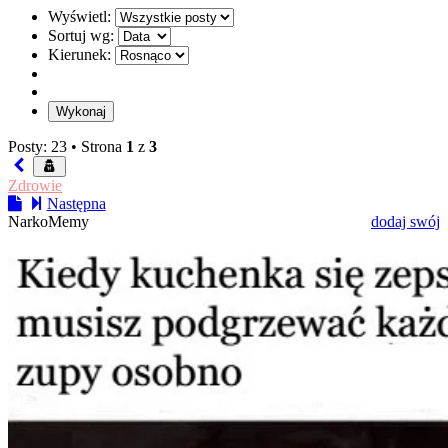
Wyświetl:
Sortuj wg:
Kierunek:
Posty: 23 •
Strona
1
z
3
Zdrowie
Następna
NarkoMemy
dodaj swój