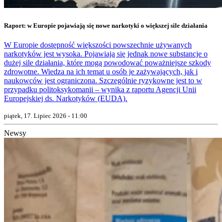
Raport: w Europie pojawiają się nowe narkotyki o większej sile działania
W Europie dostępność większości powszechnie używanych
narkotyków jest wysoka. Pojawiają się jednak nowe substancje o
dużej sile działania, które mogą powodować poważniejsze szkody
zdrowotne. Wiedza na ich temat u osób je zażywających, jak i
naukowców jest ograniczona. Szczególnie ryzykowne jest to w
przypadku politoksykomanii – wynika z raportu Agencji Unii
Europejskiej ds. Narkotyków (EUDA).
piątek, 17. Lipiec 2026 - 11:00
Newsy