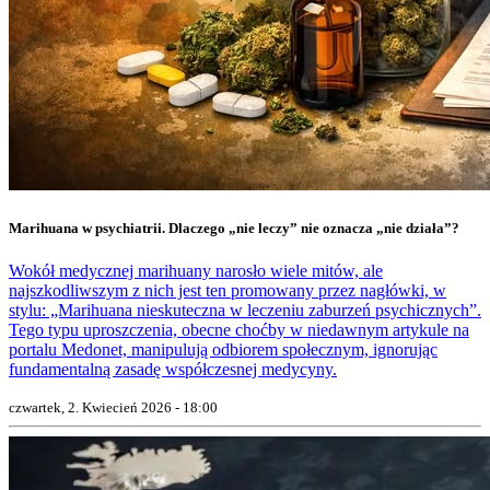
Marihuana w psychiatrii. Dlaczego „nie leczy” nie oznacza „nie działa”?
Wokół medycznej marihuany narosło wiele mitów, ale
najszkodliwszym z nich jest ten promowany przez nagłówki, w
stylu: „Marihuana nieskuteczna w leczeniu zaburzeń psychicznych”.
Tego typu uproszczenia, obecne choćby w niedawnym artykule na
portalu Medonet, manipulują odbiorem społecznym, ignorując
fundamentalną zasadę współczesnej medycyny.
czwartek, 2. Kwiecień 2026 - 18:00