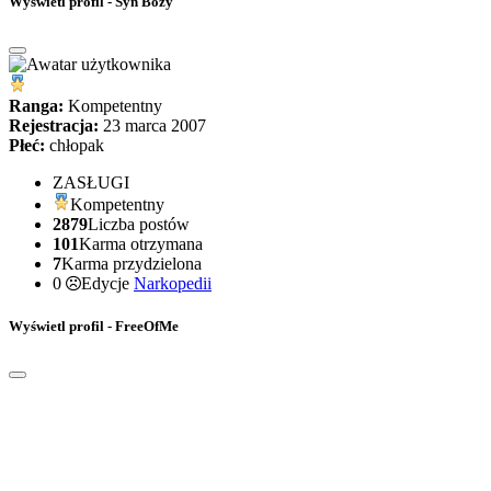
Wyświetl profil - Syn Bozy
Ranga:
Kompetentny
Rejestracja:
23 marca 2007
Płeć:
chłopak
ZASŁUGI
Kompetentny
2879
Liczba postów
101
Karma otrzymana
7
Karma przydzielona
0
Edycje
Narkopedii
Wyświetl profil - FreeOfMe