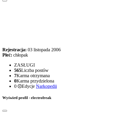
Rejestracja:
03 listopada 2006
Płeć:
chłopak
ZASŁUGI
565
Liczba postów
7
Karma otrzymana
0
Karma przydzielona
0
Edycje
Narkopedii
Wyświetl profil - electrofreak