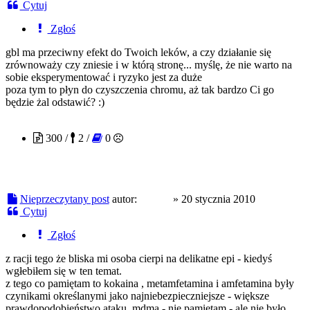
Cytuj
Zgłoś
gbl ma przeciwny efekt do Twoich leków, a czy działanie się
zrównoważy czy zniesie i w którą stronę... myślę, że nie warto na
sobie eksperymentować i ryzyko jest za duże
poza tym to płyn do czyszczenia chromu, aż tak bardzo Ci go
będzie żal odstawić? :)
glebaa
300 /
2 /
0
Nieprzeczytany post
autor:
glebaa
»
20 stycznia 2010
Cytuj
Zgłoś
z racji tego że bliska mi osoba cierpi na delikatne epi - kiedyś
wgłebiłem się w ten temat.
z tego co pamiętam to kokaina , metamfetamina i amfetamina były
czynikami określanymi jako najniebezpieczniejsze - większe
prawdopodobieństwo ataku. mdma - nie pamiętam - ale nie było