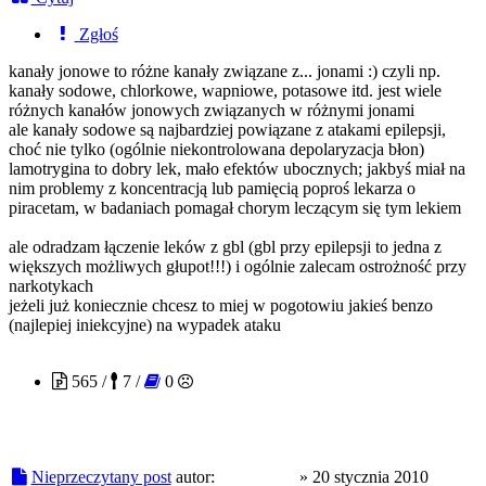
Zgłoś
kanały jonowe to różne kanały związane z... jonami :) czyli np.
kanały sodowe, chlorkowe, wapniowe, potasowe itd. jest wiele
różnych kanałów jonowych związanych w różnymi jonami
ale kanały sodowe są najbardziej powiązane z atakami epilepsji,
choć nie tylko (ogólnie niekontrolowana depolaryzacja błon)
lamotrygina to dobry lek, mało efektów ubocznych; jakbyś miał na
nim problemy z koncentracją lub pamięcią poproś lekarza o
piracetam, w badaniach pomagał chorym leczącym się tym lekiem
ale odradzam łączenie leków z gbl (gbl przy epilepsji to jedna z
większych możliwych głupot!!!) i ogólnie zalecam ostrożność przy
narkotykach
jeżeli już koniecznie chcesz to miej w pogotowiu jakieś benzo
(najlepiej iniekcyjne) na wypadek ataku
FreeOfMe
565 /
7 /
0
Nieprzeczytany post
autor:
FreeOfMe
»
20 stycznia 2010