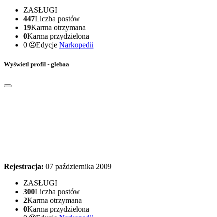
ZASŁUGI
447
Liczba postów
19
Karma otrzymana
0
Karma przydzielona
0
Edycje
Narkopedii
Wyświetl profil - glebaa
Rejestracja:
07 października 2009
ZASŁUGI
300
Liczba postów
2
Karma otrzymana
0
Karma przydzielona