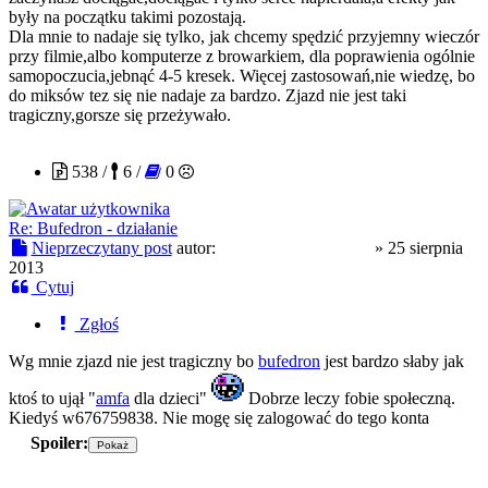
były na początku takimi pozostają.
Dla mnie to nadaje się tylko, jak chcemy spędzić przyjemny wieczór
przy filmie,albo komputerze z browarkiem, dla poprawienia ogólnie
samopoczucia,jebnąć 4-5 kresek. Więcej zastosowań,nie wiedzę, bo
do miksów tez się nie nadaje za bardzo. Zjazd nie jest taki
tragiczny,gorsze się przeżywało.
Anthony Henderson
538 /
6 /
0
Re: Bufedron - działanie
Nieprzeczytany post
autor:
Anthony Henderson
»
25 sierpnia
2013
Cytuj
Zgłoś
Wg mnie zjazd nie jest tragiczny bo
bufedron
jest bardzo słaby jak
ktoś to ujął "
amfa
dla dzieci"
Dobrze leczy fobie społeczną.
Kiedyś w676759838. Nie mogę się zalogować do tego konta
Spoiler:
Metropolis