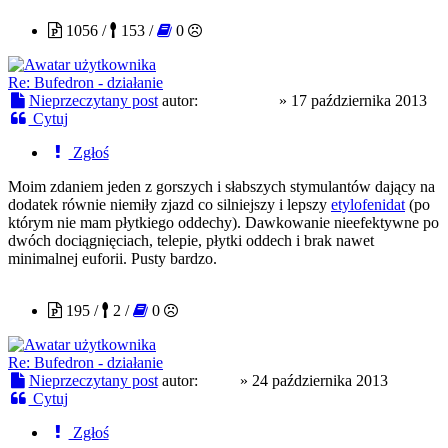
1056 /
153 /
0
Re: Bufedron - działanie
Nieprzeczytany post
autor:
Metropolis
»
17 października 2013
Cytuj
Zgłoś
Moim zdaniem jeden z gorszych i słabszych stymulantów dający na
dodatek równie niemiły zjazd co silniejszy i lepszy
etylofenidat
(po
którym nie mam płytkiego oddechy). Dawkowanie nieefektywne po
dwóch dociągnięciach, telepie, płytki oddech i brak nawet
minimalnej euforii. Pusty bardzo.
slepy
195 /
2 /
0
Re: Bufedron - działanie
Nieprzeczytany post
autor:
slepy
»
24 października 2013
Cytuj
Zgłoś