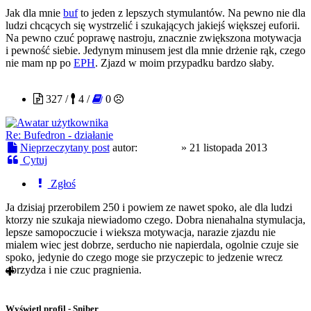
Jak dla mnie
buf
to jeden z lepszych stymulantów. Na pewno nie dla
ludzi chcących się wystrzelić i szukających jakiejś większej euforii.
Na pewno czuć poprawę nastroju, znacznie zwiększona motywacja
i pewność siebie. Jedynym minusem jest dla mnie drżenie rąk, czego
nie mam np po
EPH
. Zjazd w moim przypadku bardzo słaby.
Amplifa
327 /
4 /
0
Re: Bufedron - działanie
Nieprzeczytany post
autor:
Amplifa
»
21 listopada 2013
Cytuj
Zgłoś
Ja dzisiaj przerobilem 250 i powiem ze nawet spoko, ale dla ludzi
ktorzy nie szukaja niewiadomo czego. Dobra nienahalna stymulacja,
lepsze samopoczucie i wieksza motywacja, narazie zjazdu nie
mialem wiec jest dobrze, serducho nie napierdala, ogolnie czuje sie
spoko, jedynie do czego moge sie przyczepic to jedzenie wrecz
obrzydza i nie czuc pragnienia.
Wyświetl profil - Sniber