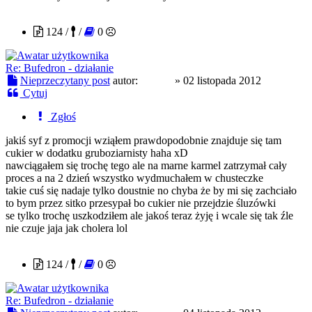
Sniber
124 /
/
0
Re: Bufedron - działanie
Nieprzeczytany post
autor:
Sniber
»
02 listopada 2012
Cytuj
Zgłoś
jakiś syf z promocji wziąłem prawdopodobnie znajduje się tam
cukier w dodatku gruboziarnisty haha xD
nawciągałem się trochę tego ale na marne karmel zatrzymał cały
proces a na 2 dzień wszystko wydmuchałem w chusteczke
takie cuś się nadaje tylko doustnie no chyba że by mi się zachciało
to bym przez sitko przesypał bo cukier nie przejdzie śluzówki
se tylko trochę uszkodziłem ale jakoś teraz żyję i wcale się tak źle
nie czuje jaja jak cholera lol
Sniber
124 /
/
0
Re: Bufedron - działanie