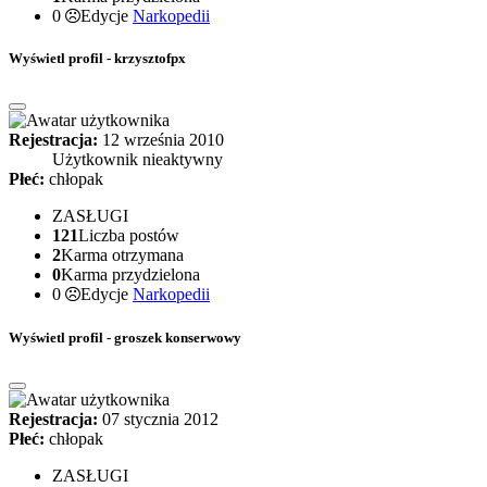
0
Edycje
Narkopedii
Wyświetl profil - krzysztofpx
Rejestracja:
12 września 2010
Użytkownik nieaktywny
Płeć:
chłopak
ZASŁUGI
121
Liczba postów
2
Karma otrzymana
0
Karma przydzielona
0
Edycje
Narkopedii
Wyświetl profil - groszek konserwowy
Rejestracja:
07 stycznia 2012
Płeć:
chłopak
ZASŁUGI