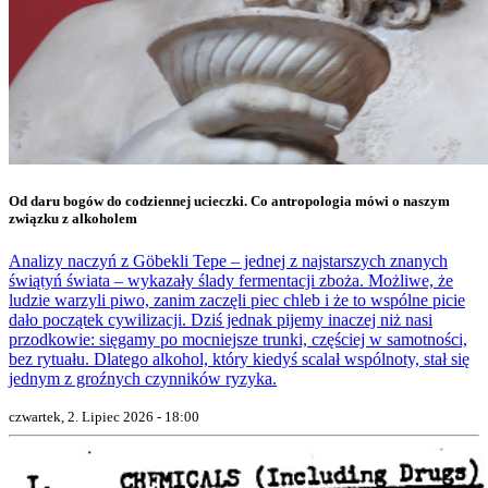
Od daru bogów do codziennej ucieczki. Co antropologia mówi o naszym
związku z alkoholem
Analizy naczyń z Göbekli Tepe – jednej z najstarszych znanych
świątyń świata – wykazały ślady fermentacji zboża. Możliwe, że
ludzie warzyli piwo, zanim zaczęli piec chleb i że to wspólne picie
dało początek cywilizacji. Dziś jednak pijemy inaczej niż nasi
przodkowie: sięgamy po mocniejsze trunki, częściej w samotności,
bez rytuału. Dlatego alkohol, który kiedyś scalał wspólnoty, stał się
jednym z groźnych czynników ryzyka.
czwartek, 2. Lipiec 2026 - 18:00