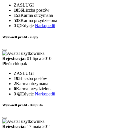
ZASŁUGI
1056
Liczba postów
153
Karma otrzymana
538
Karma przydzielona
0
Edycje
Narkopedii
Wyświetl profil - slepy
Rejestracja:
01 lipca 2010
Płeć:
chłopak
ZASŁUGI
195
Liczba postów
2
Karma otrzymana
0
Karma przydzielona
0
Edycje
Narkopedii
Wyświetl profil - Amplifa
Rejestracja:
17 maja 2011