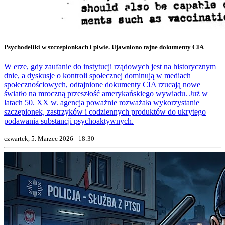
Psychodeliki w szczepionkach i piwie. Ujawniono tajne dokumenty CIA
W erze, gdy zaufanie do instytucji rządowych jest na historycznym
dnie, a dyskusje o kontroli społecznej dominują w mediach
społecznościowych, odtajnione dokumenty CIA rzucają nowe
światło na mroczną przeszłość amerykańskiego wywiadu. Już w
latach 50. XX w. agencja poważnie rozważała wykorzystanie
szczepionek, zastrzyków i codziennych produktów do ukrytego
podawania substancji psychoaktywnych.
czwartek, 5. Marzec 2026 - 18:30