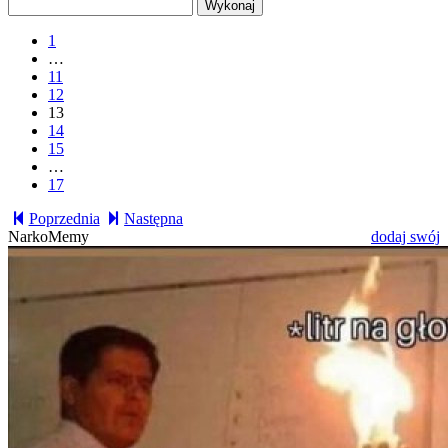
1
…
11
12
13
14
15
…
17
Poprzednia
Następna
NarkoMemy
dodaj swój