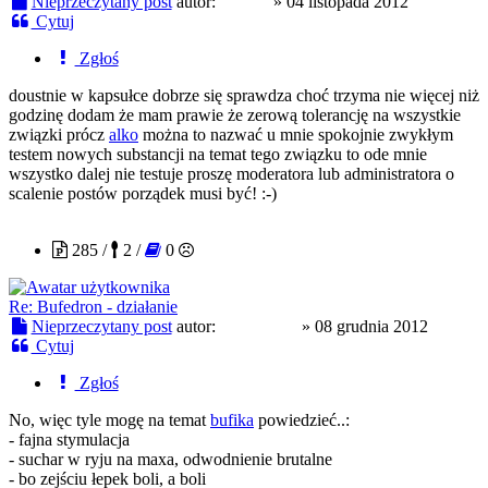
Nieprzeczytany post
autor:
Sniber
»
04 listopada 2012
Cytuj
Zgłoś
doustnie w kapsułce dobrze się sprawdza choć trzyma nie więcej niż
godzinę dodam że mam prawie że zerową tolerancję na wszystkie
związki prócz
alko
można to nazwać u mnie spokojnie zwykłym
testem nowych substancji na temat tego związku to ode mnie
wszystko dalej nie testuje proszę moderatora lub administratora o
scalenie postów porządek musi być! :-)
Karoleekk
285 /
2 /
0
Re: Bufedron - działanie
Nieprzeczytany post
autor:
Karoleekk
»
08 grudnia 2012
Cytuj
Zgłoś
No, więc tyle mogę na temat
bufika
powiedzieć..:
- fajna stymulacja
- suchar w ryju na maxa, odwodnienie brutalne
- bo zejściu łepek boli, a boli