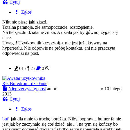
Cytuj
Zgłoś
Nikt nie pisze jaki zjazd...
Totalna paranoja, złe samopoczucie, roztrzęsienie.
Na tle zjazdu działanie znika. A działa jak by gówno, żygac się
chce.
Uwaga! Użytkownik krzysztofpx nie jest już aktywny na
hyperrealu. Nie odpowie na próbę kontaktu, ani nie przeczyta
odpowiedzi na post.
groszek konserwowy
61 /
2 /
0
Re: Bufedron - działanie
Nieprzeczytany post
autor:
groszek konserwowy
»
10 lutego
2013
Cytuj
Zgłoś
buf
, jak dla mnie to trochę porażka. Niby, poprawia humor fajnie
jest,jak by zaczynało się coś dziać, ale .... na tym się kończy bo
zaczynasz dociągać,dociągać i tylko serce napierdala,a efekty jak