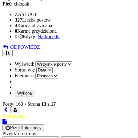
Płeć:
chłopak
ZASŁUGI
327
Liczba postów
4
Karma otrzymana
0
Karma przydzielona
0
Edycje
Narkopedii
ODPOWIEDZ
Wyświetl:
Sortuj wg:
Kierunek:
Posty: 163 •
Strona
13
z
17
Stymulanty
Przejdź do strony
Przejdź do strony: