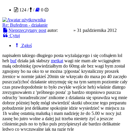
124 /
/
0
Re: Bufedron - działanie
Nieprzeczytany post
autor:
Sniber
»
31 października 2012
Cytuj
Zgłoś
napisałem takiego długiego posta wyżalającego i się cofnąłem lol
heh
buf
działa jak słabszy
metkat
wagi nie mam ale wciągnąłem
małą odrobinkę (powiedziałbym do 60mg ale bez wagi bym został
zgnojony bo na oko to se można :p)postać krystaliczny proszek
żrenice w normie jakieś 20min sie wkręcało do maxa po 40 zaczęło
puszczać(choć działanie utrzymuję się na tym samym poziomie cały
czas prawdopodobnie to było zwykłe wejście heh) właśnie dlatego
zrezygnowałem z 'próbnego posta' ;p bardzo stopniowo puszcza
odruchy 'noradrealiczne' znikome z działania się sprawdza wg mnie
dobrze póżniej będę mógł stwierdzić skutki uboczne tego preparatu
pobudzenie jest delikatne spokojnie idzie wysiedzieć w miejscu za
1h walnę ostatnią malutką i mam nadzieję że do 5.00 w nocy już
zasnę bo jutro wolne a dalej już trzeba niestety żyć a jeszcze
ciśnienie,puls no to tylko puls przyśpieszył ale bardzo delikatnie
ledwo co wyczuwalne jak na razie tyle