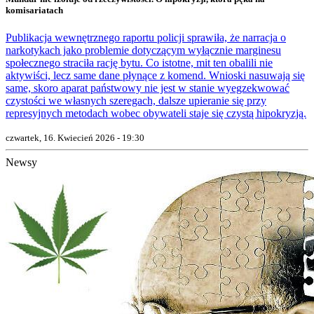
komisariatach
Publikacja wewnętrznego raportu policji sprawiła, że narracja o
narkotykach jako problemie dotyczącym wyłącznie marginesu
społecznego straciła rację bytu. Co istotne, mit ten obalili nie
aktywiści, lecz same dane płynące z komend. Wnioski nasuwają się
same, skoro aparat państwowy nie jest w stanie wyegzekwować
czystości we własnych szeregach, dalsze upieranie się przy
represyjnych metodach wobec obywateli staje się czystą hipokryzją.
czwartek, 16. Kwiecień 2026 - 19:30
Newsy