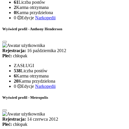
61
Liczba postów
2
Karma otrzymana
0
Karma przydzielona
0
Edycje
Narkopedii
Wyświetl profil - Anthony Henderson
Rejestracja:
16 października 2012
Płeć:
chłopak
ZASŁUGI
538
Liczba postów
6
Karma otrzymana
20
Karma przydzielona
0
Edycje
Narkopedii
Wyświetl profil - Metropolis
Rejestracja:
14 czerwca 2012
Płeć:
chłopak