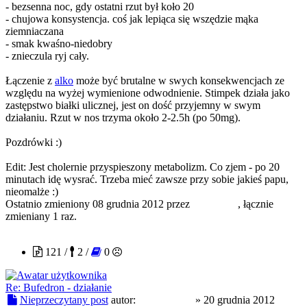
- bezsenna noc, gdy ostatni rzut był koło 20
- chujowa konsystencja. coś jak lepiąca się wszędzie mąka
ziemniaczana
- smak kwaśno-niedobry
- znieczula ryj cały.
Łączenie z
alko
może być brutalne w swych konsekwencjach ze
względu na wyżej wymienione odwodnienie. Stimpek działa jako
zastępstwo białki ulicznej, jest on dość przyjemny w swym
działaniu. Rzut w nos trzyma około 2-2.5h (po 50mg).
Pozdrówki :)
Edit: Jest cholernie przyspieszony metabolizm. Co zjem - po 20
minutach idę wysrać. Trzeba mieć zawsze przy sobie jakieś papu,
nieomalże :)
Ostatnio zmieniony 08 grudnia 2012 przez
Karoleekk
, łącznie
zmieniany 1 raz.
krzysztofpx
121 /
2 /
0
Re: Bufedron - działanie
Nieprzeczytany post
autor:
krzysztofpx
»
20 grudnia 2012