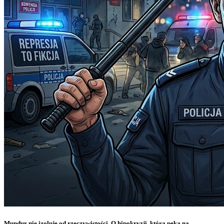
Mundur nie izoluje od rzeczywistości. O hipokryzji, która pęka na