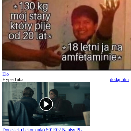
Elo
HyperTuba
dodaj film
Dopesick (Lekomania) S01E02 Napisy PL