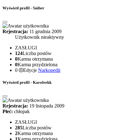
Wyświetl profil - Sniber
Rejestracja:
11 grudnia 2009
Użytkownik nieaktywny
ZASŁUGI
124
Liczba postów
0
Karma otrzymana
0
Karma przydzielona
0
Edycje
Narkopedii
Wyświetl profil - Karoleekk
Rejestracja:
19 listopada 2009
Płeć:
chłopak
ZASŁUGI
285
Liczba postów
2
Karma otrzymana
1
Karma przydzielona