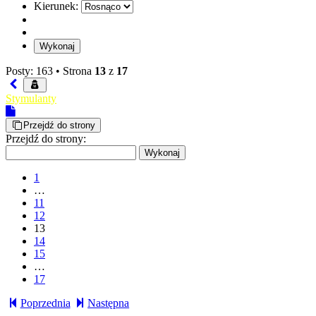
Kierunek:
Posty: 163 •
Strona
13
z
17
Stymulanty
Przejdź do strony
Przejdź do strony:
1
…
11
12
13
14
15
…
17
Poprzednia
Następna
Sniber