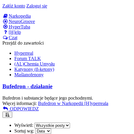
Załóż konto
Zaloguj się
Narkopedia
NeuroGroove
HyperTuba
[H]elp
Czat
Przejdź do zawartości
Hyperreal
Forum TALK
(AL)Chemia Umysłu
Katynony (β-ketony)
Maślanofenony
Bufedron - działanie
Bufedron i substancje będące jego pochodnymi.
Więcej informacji:
Bufedron w Narkopedii [H]yperreala
ODPOWIEDZ
Wyświetl:
Sortuj wg: