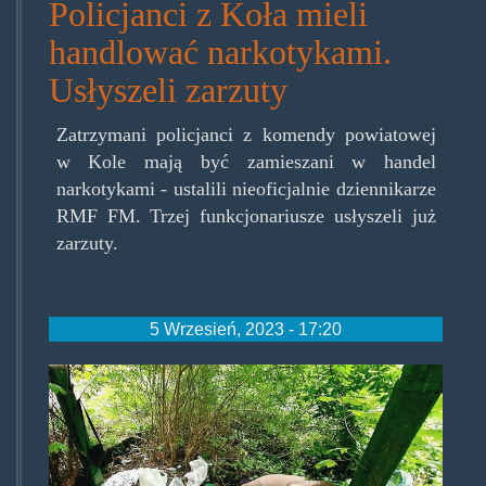
Policjanci z Koła mieli
handlować narkotykami.
Usłyszeli zarzuty
Zatrzymani policjanci z komendy powiatowej
w Kole mają być zamieszani w handel
narkotykami - ustalili nieoficjalnie dziennikarze
RMF FM. Trzej funkcjonariusze usłyszeli już
zarzuty.
5 Wrzesień, 2023 - 17:20
chowalsiewkrzakach.jpg