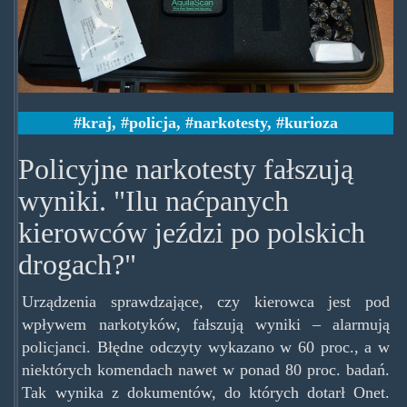
kraj
,
policja
,
narkotesty
,
kurioza
Policyjne narkotesty fałszują
wyniki. "Ilu naćpanych
kierowców jeździ po polskich
drogach?"
Urządzenia sprawdzające, czy kierowca jest pod
wpływem narkotyków, fałszują wyniki – alarmują
policjanci. Błędne odczyty wykazano w 60 proc., a w
niektórych komendach nawet w ponad 80 proc. badań.
Tak wynika z dokumentów, do których dotarł Onet.