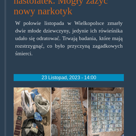
nastolatek. Mogły zażyć
nowy narkotyk
W połowie listopada w Wielkopolsce zmarły
dwie młode dziewczyny, jedynie ich rówieśnika
udało się odratować. Trwają badania, które mają
rozstrzygnąć, co było przyczyną zagadkowych
śmierci.
23 Listopad, 2023 - 14:00
3-
416373.jpg