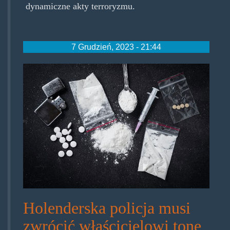
dynamiczne akty terroryzmu.
7 Grudzień, 2023 - 21:44
z25935308Q,Hexen.jpg
Holenderska policja musi
zwrócić właścicielowi tonę