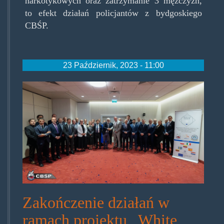
narkotykowych oraz zatrzymanie 3 mężczyzn,
to efekt działań policjantów z bydgoskiego
CBŚP.
23 Październik, 2023 - 11:00
whitesnow.jpg
Zakończenie działań w
ramach projektu „White