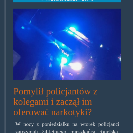
336-
344653.jpg
Pomylił policjantów z
kolegami i zaczął im
oferować narkotyki?
W nocy z poniedziałku na wtorek policjanci
zatrzymali 24-letniego mieszkańca Rgielska,