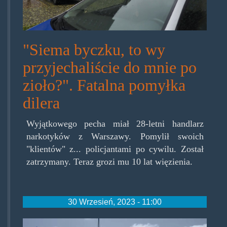
"Siema byczku, to wy
przyjechaliście do mnie po
zioło?". Fatalna pomyłka
dilera
Wyjątkowego pecha miał 28-letni handlarz
narkotyków z Warszawy. Pomylił swoich
"klientów" z... policjantami po cywilu. Został
zatrzymany. Teraz grozi mu 10 lat więzienia.
30 Wrzesień, 2023 - 11:00
policianacional.jpg