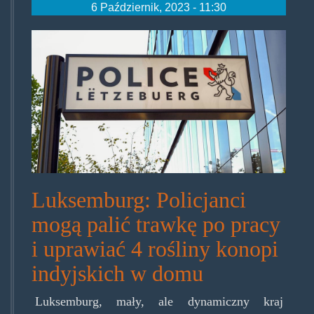
6 Październik, 2023 - 11:30
imago164880538-
luxemburgische-
polizei-
100_v-
sr_169_900.jpg
Luksemburg: Policjanci
mogą palić trawkę po pracy
i uprawiać 4 rośliny konopi
indyjskich w domu
Luksemburg, mały, ale dynamiczny kraj