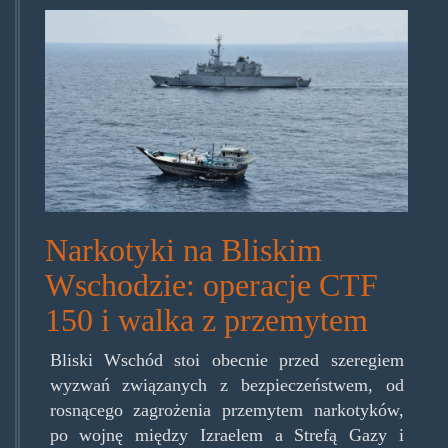
CTF-
150-
Narkotyki-
na-
Bliskim-
Wschodzie-.gif
Narkotyki na Bliskim
Wschodzie: operacje CTF
150 i walka z przemytem
Bliski Wschód stoi obecnie przed szeregiem
wyzwań związanych z bezpieczeństwem, od
rosnącego zagrożenia przemytem narkotyków,
po wojnę między Izraelem a Strefą Gazy i