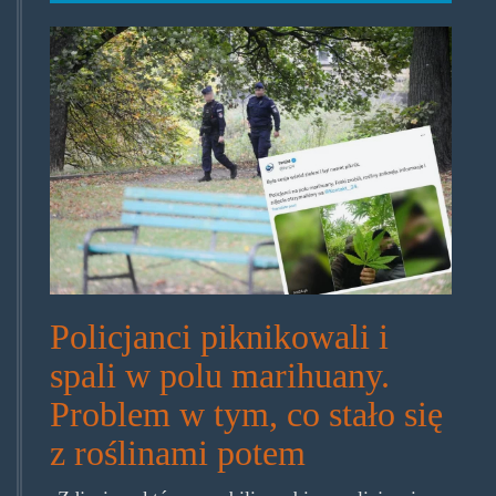
weseli_policjanci.jpg
Policjanci piknikowali i
spali w polu marihuany.
Problem w tym, co stało się
z roślinami potem