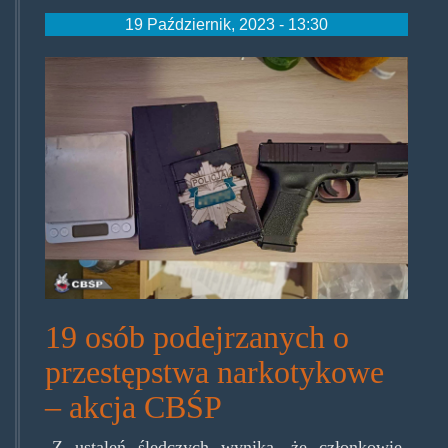
19 Październik, 2023 - 13:30
3-
414953.jpg
19 osób podejrzanych o
przestępstwa narkotykowe
– akcja CBŚP
Z ustaleń śledczych wynika, że członkowie